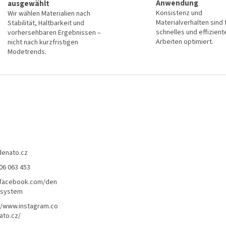
Anwendung
ausgewählt
n
Konsistenz und
Wir wählen Materialien nach
t
Materialverhalten sind 
Stabilität, Haltbarkeit und
e
schnelles und effizient
vorhersehbaren Ergebnissen –
d
Arbeiten optimiert.
nicht nach kurzfristigen
e
Modetrends.
r
L
i
s
t
e
denato.cz
06 063 453
/facebook.com/den
lsystem
//www.instagram.co
ato.cz/