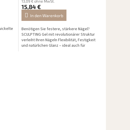
13,09 € ohne MwSt.
15,84 €
In den Warenkorb
wickelte
Benötigen Sie festere, stärkere Nägel?
SCULPTING Gel mit revolutionärer Struktur
verleiht Ihren Nägeln Flexibilität, Festigkeit
und natürlichen Glanz – ideal auch für
Coffin-Tips.