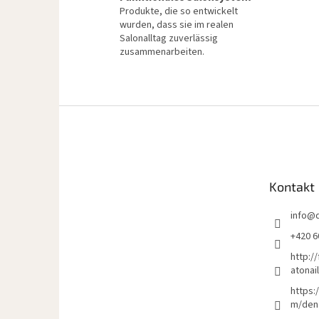
Produkte, die so entwickelt
wurden, dass sie im realen
Salonalltag zuverlässig
zusammenarbeiten.
F
u
ß
z
e
Kontakt
i
l
info
@
e
+420 6
http:/
atonai
https:
m/den