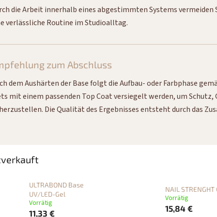
rch die Arbeit innerhalb eines abgestimmten Systems vermeiden S
ne verlässliche Routine im Studioalltag.
mpfehlung zum Abschluss
ch dem Aushärten der Base folgt die Aufbau- oder Farbphase gemä
ets mit einem passenden Top Coat versiegelt werden, um Schutz, G
cherzustellen. Die Qualität des Ergebnisses entsteht durch das Zu
verkauft
ULTRABOND Base
NAIL STRENGHT 
UV/LED-Gel
Vorrätig
Vorrätig
15,84 €
11,33 €