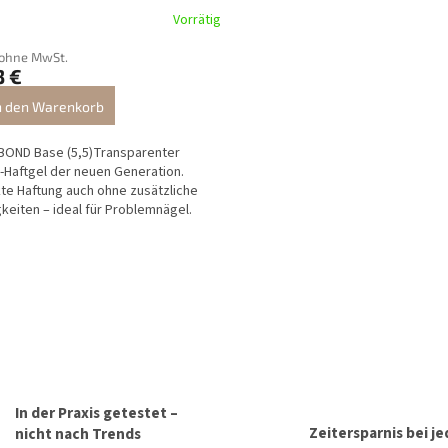
Vorrätig
 ohne MwSt.
3 €
n den Warenkorb
OND Base (5,5)Transparenter
-Haftgel der neuen Generation.
te Haftung auch ohne zusätzliche
gkeiten – ideal für Problemnägel.
S
t
e
u
e
r
e
l
e
In der Praxis getestet –
m
Zeitersparnis bei je
nicht nach Trends
e