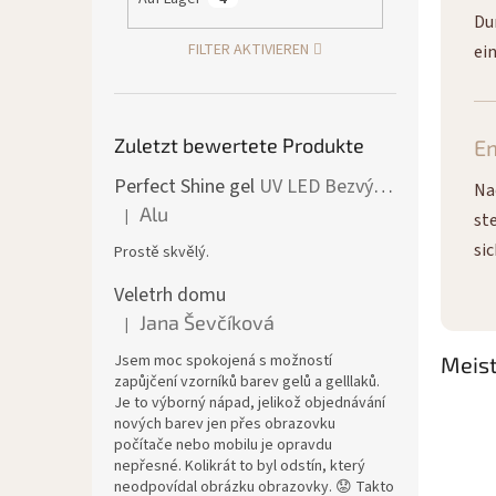
Du
FILTER AKTIVIEREN
ei
Zuletzt bewertete Produkte
E
Perfect Shine gel
UV LED Bezvýpotkový lesk
Na
Alu
|
st
Die Produktbewertung beträgt 5 von 5 Sternen.
si
Prostě skvělý.
Veletrh domu
Jana Ševčíková
|
Die Produktbewertung beträgt 5 von 5 Sternen.
Jsem moc spokojená s možností
Meist
zapůjčení vzorníků barev gelů a gelllaků.
Je to výborný nápad, jelikož objednávání
nových barev jen přes obrazovku
počítače nebo mobilu je opravdu
nepřesné. Kolikrát to byl odstín, který
neodpovídal obrázku obrazovky. 😟 Takto