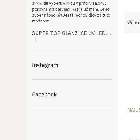
si v klidu vyberu v klidu v práci v salonu,
porovnám s barvami, které už mám. Je to
P
super nápad. 👍 Ještě jednou díky za tuto
možnost!!
r
Wir e
o
SUPER TOP GLANZ ICE
UV LED bezvýpotkový vrchní lesk
d
|
L
u
Die Produktbewertung beträgt 4 von 5 Sternen.
i
k
s
t
t
s
Instagram
e
o
d
r
e
t
r
i
Facebook
P
e
r
r
NAIL
o
u
d
n
u
g
k
t