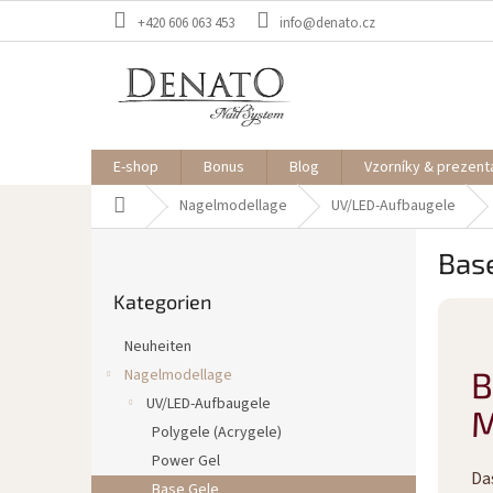
Zum
+420 606 063 453
info@denato.cz
Inhalt
springen
E-shop
Bonus
Blog
Vzorníky & prezent
Startseite
Nagelmodellage
UV/LED-Aufbaugele
S
Bas
e
Kategorien
i
Kategorien
überspringen
t
e
Neuheiten
n
B
Nagelmodellage
l
UV/LED-Aufbaugele
e
M
i
Polygele (Acrygele)
s
Power Gel
Da
t
Base Gele