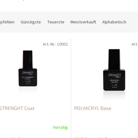
mpfehlen
Günstigste
Teuerste
Meistverkauft
Alphabetisch
Art.-Nr.:
10002
Art.
 STRENGHT Coat
POLYACRYL Base
Vorrätig