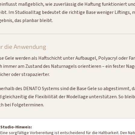
einflusst maßgeblich, wie zuverlässig die Haftung funktioniert un
eibt. Im Studioalltag bedeutet die richtige Base weniger Liftings, 
gebnis, das planbar bleibt.
ür die Anwendung
se Gele werden als Haftschicht unter Aufbaugel, Polyacryl oder F
ch immer am Zustand des Naturnagels orientieren – ein fester Nag
icher oder strapazierter.
nerhalb des DENATO Systems sind die Base Gele so abgestimmt, das
d gleichzeitig die Flexibilität der Modellage unterstützen. So ble
ch bei Folgeterminen.
Studio-Hinweis:
Eine sorgfältige Vorbereitung ist entscheidend für die Haltbarkeit. Den Na