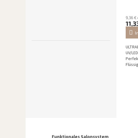
9,36 €
11,3
I
ULTRAB
UV/LED
Perfek
Flüssi
Funktionales Salonsystem