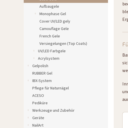
e
be
Aufbaugele
bl
Monophase Gel
Er
Cover UV/LED gely
Camouflage Gele
French Gele
F
Versiegelungen (Top Coats)
UV/LED Farbgele
Ba
Acrylsystem
si
Gelpolish
we
RUBBER Gel
IBX-System
In
Pflege für Naturnägel
un
ACESO
au
Pediküre
Werkzeuge und Zubehör
Geräte
NailArt