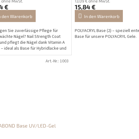
€ ohne MwSt.
13,09 € ohne MwSt.
4 €
15,84 €
n den Warenkorb
In den Warenkorb
gen Sie zuverlässige Pflege für
POLYACRYL Base (2) – speziell ent
ächte Nägel? Nail Strength Coat
Base für unsere POLYACRYL Gele.
 und pflegt die Nägel dank Vitamin A
 – ideal als Base für Hybridlacke und
age.
Art.-Nr.:
1003
ABOND Base UV/LED-Gel