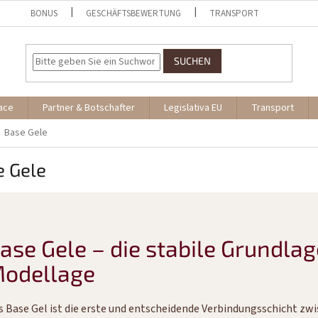
BONUS
GESCHÄFTSBEWERTUNG
TRANSPORT
SUCHEN
ace
Partner & Botschafter
Legislativa EU
Transport
Base Gele
e Gele
ase Gele – die stabile Grundlag
odellage
s Base Gel ist die erste und entscheidende Verbindungsschicht z