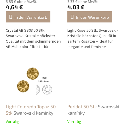
u
3,83 € ohne MwSt.
3,33 € ohne MwSt.
4,64 €
4,03 €
k
t
In den Warenkorb
In den Warenkorb
e
Crystal AB SS03 50 Stk.
Light Rose 50 Stk. Swarovski-
Swarovski-Kristalle höchster
Kristalle höchster Qualität in
Qualität mit dem schimmernden
zartem Rosaton – ideal für
AB-Multicolor-Effekt – für
elegante und feminine
luxuriöse und dauerhaft
Nageldekorationen.
strahlende Nageldekorationen.
Light Coloredo Topaz 50
Peridot 50 Stk
Swarovski
Stk
Swarovski kamínky
kamínky
Vorrätig
Vorrätig