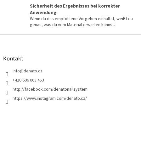
t
Sicherheit des Ergebnisses bei korrekter
e
Anwendung
Wenn du das empfohlene Vorgehen einhältst, weißt du
genau, was du vom Material erwarten kannst.
F
u
ß
z
Kontakt
e
info
@
denato.cz
i
l
+420 606 063 453
e
http://facebook.com/denatonailsystem
https://www.instagram.com/denato.cz/