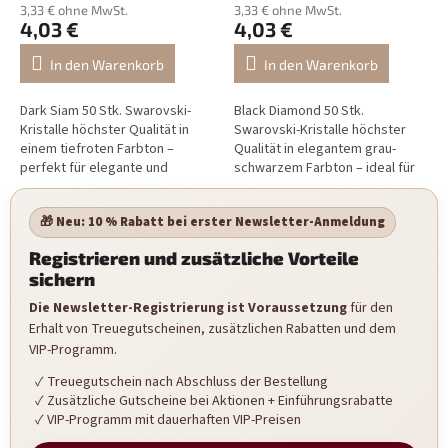
3,33 € ohne MwSt.
3,33 € ohne MwSt.
4,03 €
4,03 €
In den Warenkorb
In den Warenkorb
Dark Siam 50 Stk. Swarovski-
Black Diamond 50 Stk.
Kristalle höchster Qualität in
Swarovski-Kristalle höchster
einem tiefroten Farbton –
Qualität in elegantem grau-
perfekt für elegante und
schwarzem Farbton – ideal für
luxuriöse Nageldekorationen.
moderne und luxuriöse
Nageldesigns.
🎁 Neu: 10 % Rabatt bei erster Newsletter-Anmeldung
Registrieren und zusätzliche Vorteile
sichern
Die Newsletter-Registrierung ist Voraussetzung
für den
Erhalt von Treuegutscheinen, zusätzlichen Rabatten und dem
VIP-Programm.
Treuegutschein nach Abschluss der Bestellung
Zusätzliche Gutscheine bei Aktionen + Einführungsrabatte
VIP-Programm mit dauerhaften VIP-Preisen