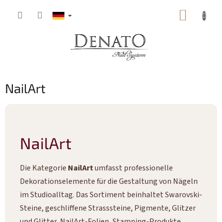
Zum
WARE
Inhalt
springen
NailArt
NailArt
Die Kategorie
NailArt
umfasst professionelle
Dekorationselemente für die Gestaltung von Nägeln
im Studioalltag. Das Sortiment beinhaltet Swarovski-
Steine, geschliffene Strasssteine, Pigmente, Glitzer
und Glitter, NailArt-Folien, Stamping-Produkte,