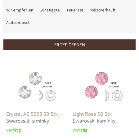
P
r
Wir empfehlen
Günstigste
Teuerste
Meistverkauft
o
d
Alphabetisch
u
k
t
FILTER ÖFFNEN
s
o
L
r
i
t
s
i
t
e
e
r
d
u
e
n
r
g
P
Crystal AB SS03 50 Stk
Light Rose 50 Stk
r
Swarovski kamínky
Swarovski kamínky
o
Vorrätig
Vorrätig
d