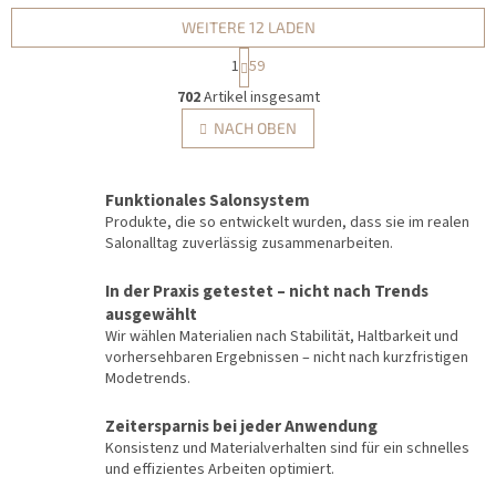
glänzende Nageldekorationen.
WEITERE 12 LADEN
P
1
59
a
S
g
702
Artikel insgesamt
t
i
e
NACH OBEN
n
u
i
e
e
r
r
Funktionales Salonsystem
u
e
Produkte, die so entwickelt wurden, dass sie im realen
n
l
Salonalltag zuverlässig zusammenarbeiten.
g
e
m
In der Praxis getestet – nicht nach Trends
e
ausgewählt
n
Wir wählen Materialien nach Stabilität, Haltbarkeit und
t
vorhersehbaren Ergebnissen – nicht nach kurzfristigen
e
Modetrends.
d
e
r
Zeitersparnis bei jeder Anwendung
L
Konsistenz und Materialverhalten sind für ein schnelles
i
und effizientes Arbeiten optimiert.
s