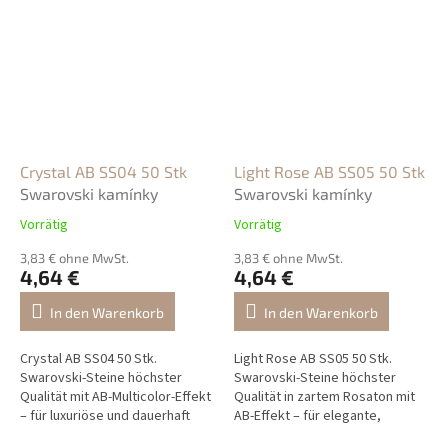
Crystal AB SS04 50 Stk
Light Rose AB SS05 50 Stk
Swarovski kamínky
Swarovski kamínky
Vorrätig
Vorrätig
3,83 € ohne MwSt.
3,83 € ohne MwSt.
4,64 €
4,64 €
In den Warenkorb
In den Warenkorb
Crystal AB SS04 50 Stk.
Light Rose AB SS05 50 Stk.
Swarovski-Steine höchster
Swarovski-Steine höchster
Qualität mit AB-Multicolor-Effekt
Qualität in zartem Rosaton mit
– für luxuriöse und dauerhaft
AB-Effekt – für elegante,
glänzende Nageldekorationen.
romantische und langanhaltend