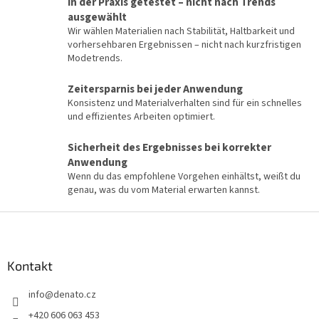
In der Praxis getestet – nicht nach Trends
e
ausgewählt
n
Wir wählen Materialien nach Stabilität, Haltbarkeit und
t
vorhersehbaren Ergebnissen – nicht nach kurzfristigen
e
Modetrends.
d
e
r
Zeitersparnis bei jeder Anwendung
L
Konsistenz und Materialverhalten sind für ein schnelles
i
und effizientes Arbeiten optimiert.
s
t
Sicherheit des Ergebnisses bei korrekter
e
Anwendung
Wenn du das empfohlene Vorgehen einhältst, weißt du
genau, was du vom Material erwarten kannst.
F
u
ß
z
Kontakt
e
info
@
denato.cz
i
l
+420 606 063 453