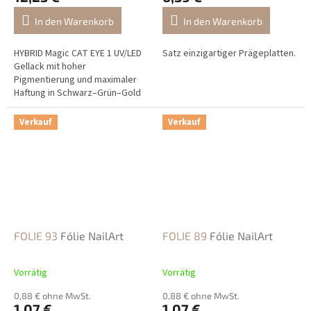
In den Warenkorb
In den Warenkorb
HYBRID Magic CAT EYE 1 UV/LED
Satz einzigartiger Prägeplatten.
Gellack mit hoher
Pigmentierung und maximaler
Haftung in Schwarz–Grün–Gold
mit einzigartigem CAT EYE
Effekt.
Verkauf
Verkauf
FOLIE 93
Fólie NailArt
FOLIE 89
Fólie NailArt
Vorrätig
Vorrätig
0,88 € ohne MwSt.
0,88 € ohne MwSt.
1,07 €
1,07 €