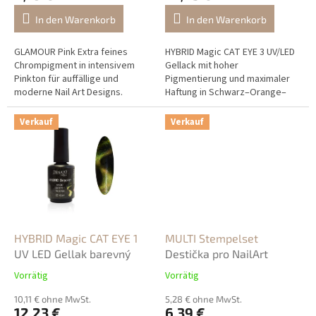
t
In den Warenkorb
In den Warenkorb
e
GLAMOUR Pink Extra feines
HYBRID Magic CAT EYE 3 UV/LED
Chrompigment in intensivem
Gellack mit hoher
Pinkton für auffällige und
Pigmentierung und maximaler
moderne Nail Art Designs.
Haftung in Schwarz–Orange–
Gold mit attraktivem CAT EYE
Effekt.
Verkauf
Verkauf
HYBRID Magic CAT EYE 1
MULTI Stempelset
UV LED Gellak barevný
Destička pro NailArt
Vorrätig
Vorrätig
10,11 € ohne MwSt.
5,28 € ohne MwSt.
12,23 €
6,39 €