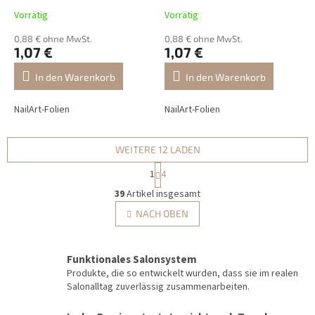
Vorrätig
Vorrätig
0,88 € ohne MwSt.
0,88 € ohne MwSt.
1,07 €
1,07 €
In den Warenkorb
In den Warenkorb
NailArt-Folien
NailArt-Folien
WEITERE 12 LADEN
P
1
4
a
S
g
39
Artikel insgesamt
t
i
e
NACH OBEN
n
u
i
e
e
r
r
Funktionales Salonsystem
u
e
Produkte, die so entwickelt wurden, dass sie im realen
n
l
Salonalltag zuverlässig zusammenarbeiten.
g
e
m