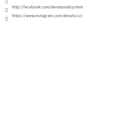
e
http://facebook.com/denatonailsystem
https://www.instagram.com/denato.cz/