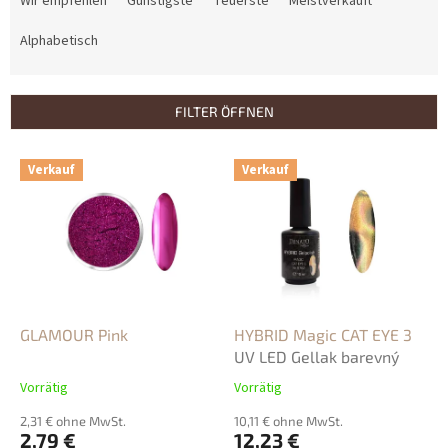
Wir empfehlen
Günstigste
Teuerste
Meistverkauft
o
d
Alphabetisch
u
k
t
FILTER ÖFFNEN
s
o
L
Verkauf
Verkauf
r
i
t
s
i
t
e
e
r
d
u
e
n
r
g
P
GLAMOUR Pink
HYBRID Magic CAT EYE 3
r
UV LED Gellak barevný
o
Vorrätig
Vorrätig
d
u
2,31 € ohne MwSt.
10,11 € ohne MwSt.
2,79 €
12,23 €
k