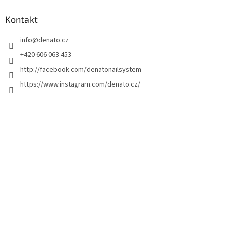
ß
z
Kontakt
e
info
@
denato.cz
i
l
+420 606 063 453
e
http://facebook.com/denatonailsystem
https://www.instagram.com/denato.cz/