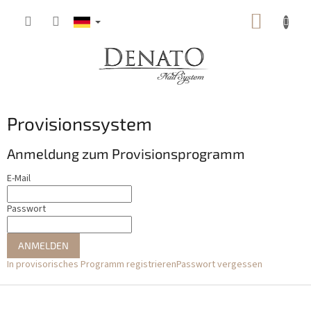
Zum
WARE
Inhalt
springen
Provisionssystem
Anmeldung zum Provisionsprogramm
E-Mail
Passwort
ANMELDEN
In provisorisches Programm registrieren
Passwort vergessen
F
u