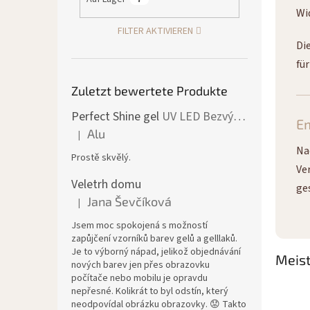
Wi
FILTER AKTIVIEREN
Di
fü
Zuletzt bewertete Produkte
Perfect Shine gel
UV LED Bezvýpotkový lesk
E
Alu
|
Die Produktbewertung beträgt 5 von 5 Sternen.
Na
Prostě skvělý.
Ve
Veletrh domu
ge
Jana Ševčíková
|
Die Produktbewertung beträgt 5 von 5 Sternen.
Jsem moc spokojená s možností
zapůjčení vzorníků barev gelů a gelllaků.
Je to výborný nápad, jelikož objednávání
Meist
nových barev jen přes obrazovku
počítače nebo mobilu je opravdu
nepřesné. Kolikrát to byl odstín, který
neodpovídal obrázku obrazovky. 😟 Takto