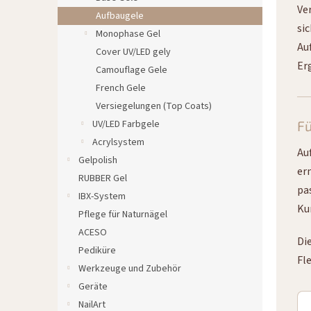
e
Ve
Aufbaugele
si
Monophase Gel
Au
Cover UV/LED gely
Er
Camouflage Gele
French Gele
Versiegelungen (Top Coats)
UV/LED Farbgele
F
Acrylsystem
Au
Gelpolish
er
RUBBER Gel
pa
IBX-System
Ku
Pflege für Naturnägel
ACESO
Di
Pediküre
Fle
Werkzeuge und Zubehör
Geräte
NailArt