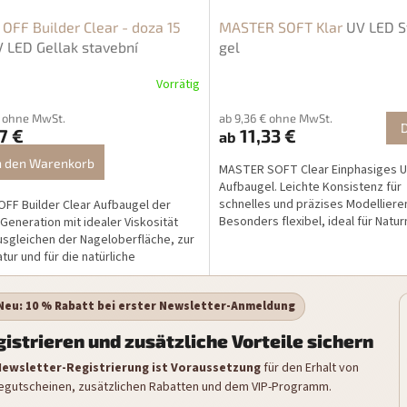
OFF Builder Clear - doza 15
MASTER SOFT Klar
UV LED S
 LED Gellak stavební
gel
Vorrätig
€ ohne MwSt.
ab 9,36 € ohne MwSt.
7 €
11,33 €
ab
n den Warenkorb
MASTER SOFT Clear Einphasiges U
Aufbaugel. Leichte Konsistenz für
schnelles und präzises Modelliere
FF Builder Clear Aufbaugel der
Besonders flexibel, ideal für Natu
Generation mit idealer Viskosität
sowie als Unterlage unter...
sgleichen der Nageloberfläche, zur
tur und für die natürliche
gerung des...
 Neu: 10 % Rabatt bei erster Newsletter-Anmeldung
istrieren und zusätzliche Vorteile sichern
Newsletter-Registrierung ist Voraussetzung
für den Erhalt von
egutscheinen, zusätzlichen Rabatten und dem VIP-Programm.