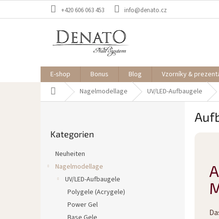
Zum
+420 606 063 453
info@denato.cz
Inhalt
springen
E-shop
Bonus
Blog
Vzorníky & prezent
Startseite
Nagelmodellage
UV/LED-Aufbaugele
S
Auf
e
Kategorien
i
Kategorien
überspringen
t
e
Neuheiten
n
A
Nagelmodellage
l
UV/LED-Aufbaugele
e
M
i
Polygele (Acrygele)
s
Power Gel
Da
t
Base Gele