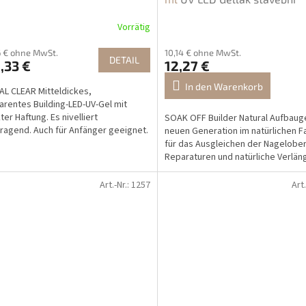
Vorrätig
6 € ohne MwSt.
10,14 € ohne MwSt.
DETAIL
,33 €
12,27 €
In den Warenkorb
L CLEAR Mitteldickes,
arentes Building-LED-UV-Gel mit
ter Haftung. Es nivelliert
SOAK OFF Builder Natural Aufbaug
ragend. Auch für Anfänger geeignet.
neuen Generation im natürlichen F
für das Ausgleichen der Nagelober
Reparaturen und natürliche Verlä
des Naturnagels...
Art.-Nr.:
1257
Art.