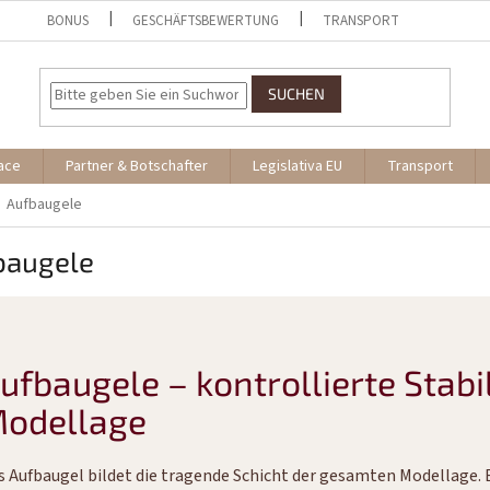
BONUS
GESCHÄFTSBEWERTUNG
TRANSPORT
SUCHEN
ace
Partner & Botschafter
Legislativa EU
Transport
Aufbaugele
baugele
ufbaugele – kontrollierte Stabil
odellage
s Aufbaugel bildet die tragende Schicht der gesamten Modellage. 