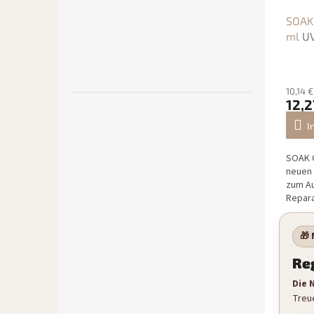
SOAK 
ml
UV
10,14 
12,2
I
SOAK O
neuen 
zum Au
Repara
Verlän
🎁
Reg
Die 
Treu