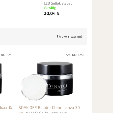
LED Gellak stavební
Vorrätig
20,04 €
7
Artikel insgesamt
-Nr.:
1259
Art.-Nr.:
1258
doza 15
SOAK OFF Builder Clear - doza 30
ml
UV LED Gellak stavební