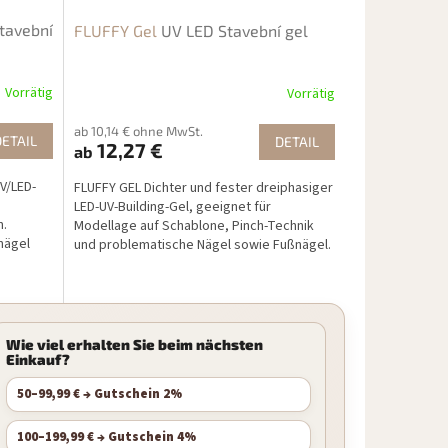
tavební
FLUFFY Gel
UV LED Stavební gel
Vorrätig
Vorrätig
ab 10,14 € ohne MwSt.
DETAIL
DETAIL
12,27 €
ab
V/LED-
FLUFFY GEL Dichter und fester dreiphasiger
LED-UV-Building-Gel, geeignet für
n.
Modellage auf Schablone, Pinch-Technik
rnägel
und problematische Nägel sowie Fußnägel.
Wie viel erhalten Sie beim nächsten
Einkauf?
50–99,99 € → Gutschein 2%
100–199,99 € → Gutschein 4%