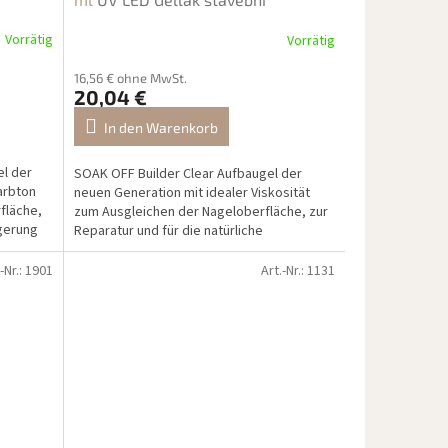
Vorrätig
Vorrätig
16,56 € ohne MwSt.
20,04 €
In den Warenkorb
el der
SOAK OFF Builder Clear Aufbaugel der
arbton
neuen Generation mit idealer Viskosität
fläche,
zum Ausgleichen der Nageloberfläche, zur
ngerung
Reparatur und für die natürliche
Verlängerung des...
-Nr.:
1901
Art.-Nr.:
1131