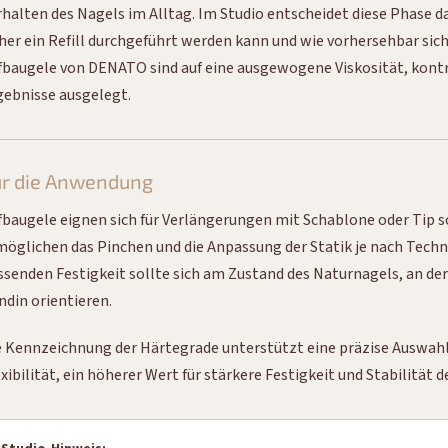
rhalten des Nagels im Alltag. Im Studio entscheidet diese Phase da
cher ein Refill durchgeführt werden kann und wie vorhersehbar sich
fbaugele von DENATO sind auf eine ausgewogene Viskosität, kont
gebnisse ausgelegt.
ür die Anwendung
fbaugele eignen sich für Verlängerungen mit Schablone oder Tip s
möglichen das Pinchen und die Anpassung der Statik je nach Techn
ssenden Festigkeit sollte sich am Zustand des Naturnagels, an de
ndin orientieren.
e Kennzeichnung der Härtegrade unterstützt eine präzise Auswahl:
xibilität, ein höherer Wert für stärkere Festigkeit und Stabilität 