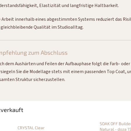
derstandsfähigkeit, Elastizität und langfristige Haltbarkeit.
e Arbeit innerhalb eines abgestimmten Systems reduziert das Ris
r gleichbleibende Qualität im Studioalltag.
mpfehlung zum Abschluss
ch dem Aushärten und Feilen der Aufbauphase folgt die Farb- ode
rsiegeln Sie die Modellage stets mit einem passenden Top Coat, um
samten Struktur sicherzustellen.
verkauft
SOAK OFF Builde
CRYSTAL Clear
Natural - doza 1