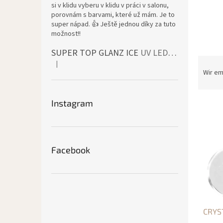
si v klidu vyberu v klidu v práci v salonu,
porovnám s barvami, které už mám. Je to
super nápad. 👍 Ještě jednou díky za tuto
možnost!!
SUPER TOP GLANZ ICE
UV LED bezvýpotkový vrchní lesk
P
|
Die Produktbewertung beträgt 4 von 5 Sternen.
r
Wir e
o
d
Instagram
L
u
i
k
s
t
t
s
e
o
Facebook
d
r
e
t
r
i
P
e
r
r
CRYS
o
u