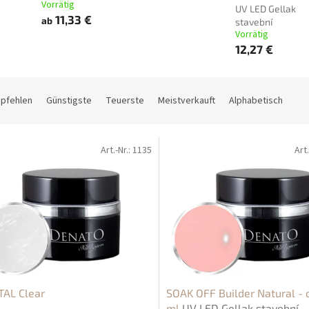
Vorrätig
UV LED Gellak
11,33 €
ab
stavební
Vorrätig
12,27 €
mpfehlen
Günstigste
Teuerste
Meistverkauft
Alphabetisch
Art.-Nr.:
1135
Art.
TAL Clear
SOAK OFF Builder Natural - 
ml
UV LED Gellak stavební