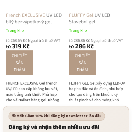
French EXCLUSIVE
UV LED
FLUFFY Gel
UV LED
bílý bezvýpotkový gel
Stavební gel
Trong kho
Trong kho
từ 263,64 Kč Ngoại trừ thuế VAT
từ 236,36 Kč Ngoại trừ thuế VAT
319 Kč
286 Kč
từ
từ
CHI TIẾT
CHI TIẾT
SẢN
SẢN
PHẨM
PHẨM
FRENCH EXCLUSIVE Gel french
FLUFFY GEL Gel xây dựng LED-UV
UV/LED cao cấp không lưu vết,
ba pha đặc và ổn định, phù hợp
màu trắng tinh khiết. Phù hợp
cho tạo dáng trên khuôn, kỹ
cho vẽ NailArt bằng gel. Không
thuật pinch và cho móng khó
bị chảy, che phủ hoàn hảo ngay
cũng như móng chân.
cả lớp mỏng.
🎁 Mới: Giảm 10% khi đăng ký newsletter lần đầu
Đăng ký và nhận thêm nhiều ưu đãi