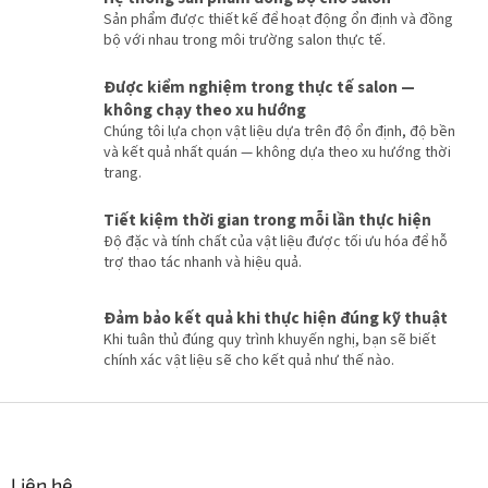
g
c
Sản phẩm được thiết kế để hoạt động ổn định và đồng
h
bộ với nhau trong môi trường salon thực tế.
c
á
Được kiểm nghiệm trong thực tế salon —
c
không chạy theo xu hướng
t
Chúng tôi lựa chọn vật liệu dựa trên độ ổn định, độ bền
ù
và kết quả nhất quán — không dựa theo xu hướng thời
y
trang.
c
h
ỉ
Tiết kiệm thời gian trong mỗi lần thực hiện
n
Độ đặc và tính chất của vật liệu được tối ưu hóa để hỗ
h
trợ thao tác nhanh và hiệu quả.
Đảm bảo kết quả khi thực hiện đúng kỹ thuật
Khi tuân thủ đúng quy trình khuyến nghị, bạn sẽ biết
chính xác vật liệu sẽ cho kết quả như thế nào.
C
h
â
n
Liên hệ