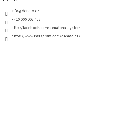
t
info
@
denato.cz
r
a
+420 606 063 453
n
http://facebook.com/denatonailsystem
g
https://www.instagram.com/denato.cz/