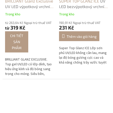
BRILLIANT Glanz Exclusive
SUPER TOP GLANZ ICE
UV
UV LED výpotkový vrchní
LED bezvýpotkový vrchní
lesk
lesk
Trong kho
Trong kho
từ 263,64 Kč Ngoại trừ thuế VAT
190,91 Kč Ngoại trừ thuế VAT
319 Kč
231 Kč
từ
CHI TIẾT
Thêm vào giỏ hàng
SẢN
PHẨM
Super Top Glanz ICE Lớp sơn
phủ UV/LED không cần lau, mang
lại độ bóng gương cực cao và
BRILLIANT GLANZ EXCLUSIVE.
khả năng chống trầy xước tuyệt
Top gel UV/LED có lớp dính, tạo
vời. Giúp bề mặt móng luôn sáng
hiệu ứng kính và độ bóng sang
bóng và bền đẹp dài lâu.
trọng cho móng. Siêu bền,
không ngả vàng, lý tưởng để cố
định mọi loại trang trí nail.