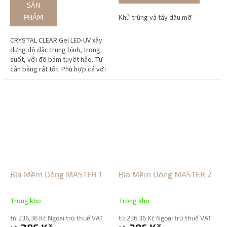
SẢN
PHẨM
Khử trùng và tẩy dầu mỡ
CRYSTAL CLEAR Gel LED-UV xây
dựng độ đặc trung bình, trong
suốt, với độ bám tuyệt hảo. Tự
cân bằng rất tốt. Phù hợp cả với
người mới bắt đầu.
Bìa Mềm Dòng MASTER 1
Bìa Mềm Dòng MASTER 2
Trong kho
Trong kho
từ 236,36 Kč Ngoại trừ thuế VAT
từ 236,36 Kč Ngoại trừ thuế VAT