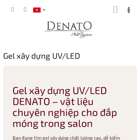
Chuyển
GIỎ
qua
phần
HÀNG
nội
dung
Gel xây dựng UV/LED
Gel xây dựng UV/LED
DENATO – vật liệu
chuyên nghiệp cho đắp
móng trong salon
Bạn đang tìm gel xây dựng chất lượng cao, dễ kiểm