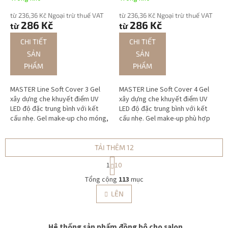
từ 236,36 Kč Ngoại trừ thuế VAT
từ 236,36 Kč Ngoại trừ thuế VAT
286 Kč
286 Kč
từ
từ
CHI TIẾT
CHI TIẾT
SẢN
SẢN
PHẨM
PHẨM
MASTER Line Soft Cover 3 Gel
MASTER Line Soft Cover 4 Gel
xây dựng che khuyết điểm UV
xây dựng che khuyết điểm UV
LED độ đặc trung bình với kết
LED độ đặc trung bình với kết
cấu nhẹ. Gel make-up cho móng,
cấu nhẹ. Gel make-up phù hợp
phù hợp cả tạo khuôn và đắp tip
cho tạo khuôn, đắp tip và cả
với màu sắc tự nhiên.
móng dài cực đại. Rất bền và
dễ...
TẢI THÊM 12
P
1
10
h
D
â
Tổng cộng
113
mục
a
n
n
LÊN
t
h
r
s
a
n
á
Hệ thống sản phẩm đồng bộ cho salon