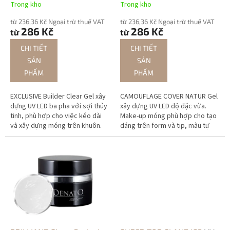
Trong kho
Trong kho
p
h
từ 236,36 Kč Ngoại trừ thuế VAT
từ 236,36 Kč Ngoại trừ thuế VAT
286 Kč
286 Kč
từ
từ
ẩ
m
CHI TIẾT
CHI TIẾT
SẢN
SẢN
PHẨM
PHẨM
EXCLUSIVE Builder Clear Gel xây
CAMOUFLAGE COVER NATUR Gel
dựng UV LED ba pha với sợi thủy
xây dựng UV LED độ đặc vừa.
tinh, phù hợp cho việc kéo dài
Make-up móng phù hợp cho tạo
và xây dựng móng trên khuôn.
dáng trên form và tip, màu tự
nhiên.