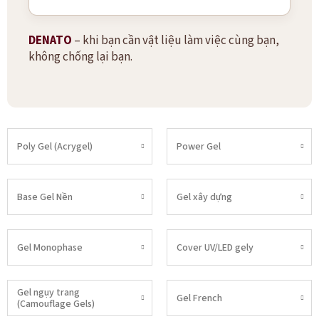
DENATO
– khi bạn cần vật liệu làm việc cùng bạn,
không chống lại bạn.
Poly Gel (Acrygel)
Power Gel
Base Gel Nền
Gel xây dựng
Gel Monophase
Cover UV/LED gely
Gel ngụy trang
Gel French
(Camouflage Gels)