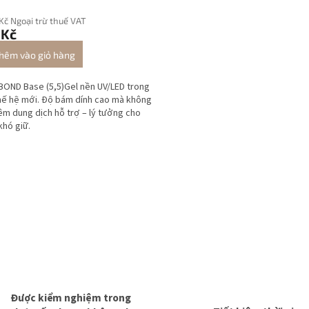
 Kč Ngoại trừ thuế VAT
 Kč
hêm vào giỏ hàng
OND Base (5,5)Gel nền UV/LED trong
hế hệ mới. Độ bám dính cao mà không
êm dung dịch hỗ trợ – lý tưởng cho
hó giữ.
D
a
n
h
s
á
c
h
c
á
c
Được kiểm nghiệm trong
t