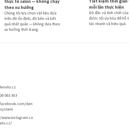
Tiết kiệm thời gian
thực tế salon — không chạy
ù
mỗi lần thực hiện
theo xu hướng
y
Độ đặc và tính chất của 
Chúng tôi lựa chọn vật liệu dựa
c
được tối ưu hóa để hỗ 
trên độ ổn định, độ bền và kết
h
tác nhanh và hiệu quả.
quả nhất quán — không dựa theo
ỉ
xu hướng thời trang.
n
h
denato.cz
06 063 453
/facebook.com/den
lsystem
//www.instagram.co
ato.cz/