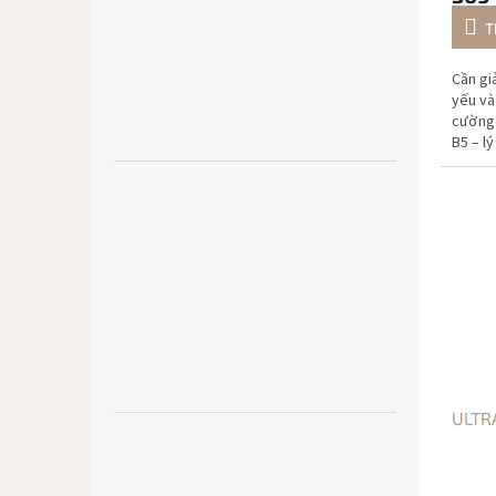
T
Cần gi
yếu và
cường 
B5 – l
gel xây
ULTR