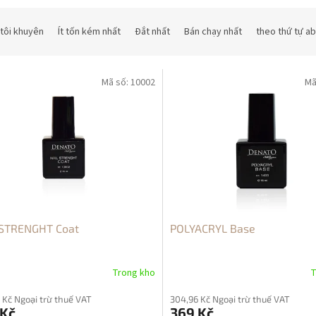
tôi khuyên
Ít tốn kém nhất
Đắt nhất
Bán chạy nhất
theo thứ tự a
Mã số:
10002
Mã
 STRENGHT Coat
POLYACRYL Base
Trong kho
T
 Kč Ngoại trừ thuế VAT
304,96 Kč Ngoại trừ thuế VAT
 Kč
369 Kč