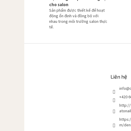
cho salon
Sản phẩm được thiết kế để hoạt
động ổn định và đồng bộ với
nhau trong môi trường salon thực
tế.
C
h
â
n
t
Liên hệ
r
a
info
@
n
g
+420 6
http:/
atonai
https:
m/den