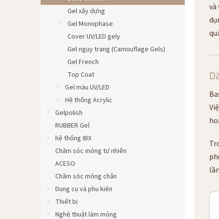
và
Gel xây dựng
dụ
Gel Monophase
qu
Cover UV/LED gely
Gel ngụy trang (Camouflage Gels)
Gel French
D
Top Coat
Gel màu UV/LED
Ba
Hệ thống Acrylic
Vi
Gelpolish
ho
RUBBER Gel
hệ thống IBX
Tr
Chăm sóc móng tự nhiên
ph
ACESO
lầ
Chăm sóc móng chân
Dụng cụ và phụ kiện
Thiết bị
Nghệ thuật làm móng