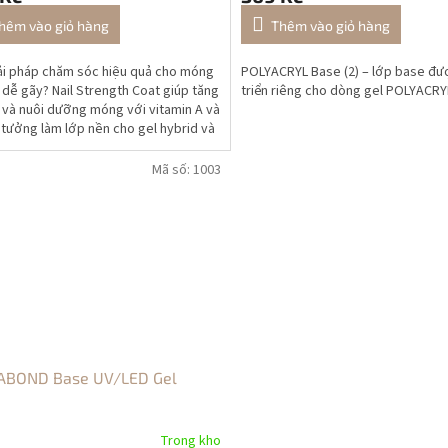
hêm vào giỏ hàng
Thêm vào giỏ hàng
ải pháp chăm sóc hiệu quả cho móng
POLYACRYL Base (2) – lớp base đư
 dễ gãy? Nail Strength Coat giúp tăng
triển riêng cho dòng gel POLYACRY
và nuôi dưỡng móng với vitamin A và
ý tưởng làm lớp nền cho gel hybrid và
.
Mã số:
1003
ABOND Base UV/LED Gel
Trong kho