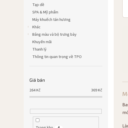
Tạp dề
SPA & Mỹ phẩm
Máy khuếch tán hương
Khác
Bảng màu và bộ trưng bày
Khuyến mãi
Thanh lý
Thông tin quan trọng về TPO
Giá bán
264
Kč
369
Kč
M
Ba
mó
Là
Trong kho
4