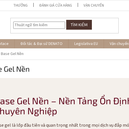
THƯỞNG
ĐÁNH GIÁ CỬA HÀNG
VẬN CHUYỂN
TÌM KIẾM
ntace
Đối tác & Đại sứ DENATO
Legislativa EU
Vận chuyển
Base Gel Nền
e Gel Nền
ase Gel Nền – Nền Tảng Ổn Định
huyên Nghiệp
se gel là lớp đầu tiên và quan trọng nhất trong mọi dịch vụ đắp mó