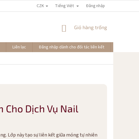
CZK
Tiếng Việt
Đăng nhập
GIỎ
Giỏ hàng trống
HÀNG
Liên lạc
Đăng nhập dành cho đối tác liên kết
Đơn hàng củ
 Cho Dịch Vụ Nail
ng. Lớp này tạo sự liên kết giữa móng tự nhiên