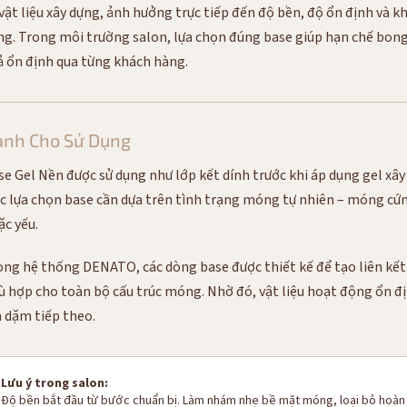
 vật liệu xây dựng, ảnh hưởng trực tiếp đến độ bền, độ ổn định và k
ng. Trong môi trường salon, lựa chọn đúng base giúp hạn chế bong t
ả ổn định qua từng khách hàng.
ành Cho Sử Dụng
se Gel Nền được sử dụng như lớp kết dính trước khi áp dụng gel xâ
ệc lựa chọn base cần dựa trên tình trạng móng tự nhiên – móng c
ặc yếu.
ong hệ thống DENATO, các dòng base được thiết kế để tạo liên kết 
ù hợp cho toàn bộ cấu trúc móng. Nhờ đó, vật liệu hoạt động ổn địn
n dặm tiếp theo.
Lưu ý trong salon:
Độ bền bắt đầu từ bước chuẩn bị. Làm nhám nhẹ bề mặt móng, loại bỏ hoàn