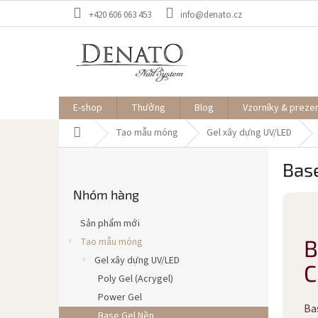
Chuyển
+420 606 063 453
info@denato.cz
qua
phần
nội
dung
E-shop
Thưởng
Blog
Vzorníky & preze
Trang
Tạo mẫu móng
Gel xây dựng UV/LED
chủ
T
Bas
h
Bỏ
a
Nhóm hàng
qua
n
danh
h
mục
Sản phẩm mới
b
B
Tạo mẫu móng
ê
Gel xây dựng UV/LED
n
C
Poly Gel (Acrygel)
Power Gel
Ba
Base Gel Nền