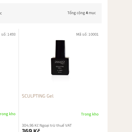
bc
Tổng cộng
4
mục
 số:
1493
Mã số:
10001
SCULPTING Gel
rong kho
Trong kho
304,96 Kč Ngoại trừ thuế VAT
369 Kč