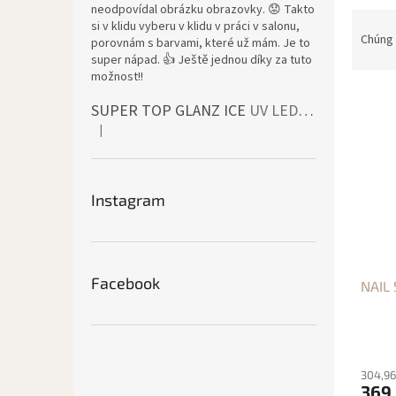
neodpovídal obrázku obrazovky. 😟 Takto
P
si v klidu vyberu v klidu v práci v salonu,
h
Chúng 
porovnám s barvami, které už mám. Je to
â
super nápad. 👍 Ještě jednou díky za tuto
n
možnost!!
D
l
SUPER TOP GLANZ ICE
UV LED bezvýpotkový vrchní lesk
a
o
|
n
ạ
Đánh giá sản phẩm là 4 trên 5 sao.
h
i
s
s
á
ả
Instagram
c
n
h
p
s
h
ả
ẩ
Facebook
NAIL
n
m
p
h
ẩ
m
304,96
369