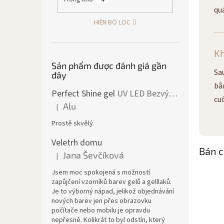
qu
HIỆN BỘ LỌC
K
Sản phẩm được đánh giá gần
Sa
đây
bằ
Perfect Shine gel
UV LED Bezvýpotkový lesk
cu
Alu
|
Đánh giá sản phẩm là 5 trên 5 sao.
Prostě skvělý.
Veletrh domu
Bán c
Jana Ševčíková
|
Đánh giá sản phẩm là 5 trên 5 sao.
Jsem moc spokojená s možností
zapůjčení vzorníků barev gelů a gelllaků.
Je to výborný nápad, jelikož objednávání
nových barev jen přes obrazovku
počítače nebo mobilu je opravdu
nepřesné. Kolikrát to byl odstín, který