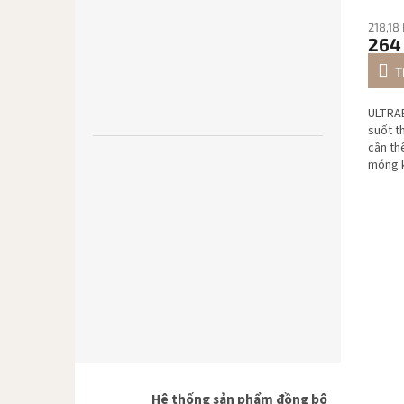
218,18
264
T
ULTRAB
suốt t
cần th
móng k
Hệ thống sản phẩm đồng bộ