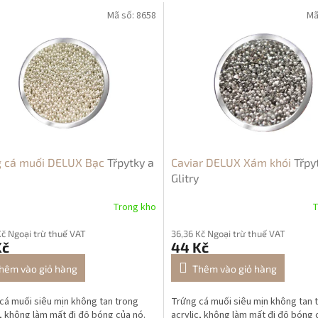
Mã số:
8658
Mã
g cá muối DELUX Bạc
Třpytky a
Caviar DELUX Xám khói
Třpy
Glitry
Trong kho
T
Kč Ngoại trừ thuế VAT
36,36 Kč Ngoại trừ thuế VAT
Kč
44 Kč
hêm vào giỏ hàng
Thêm vào giỏ hàng
cá muối siêu mịn không tan trong
Trứng cá muối siêu mịn không tan 
c, không làm mất đi độ bóng của nó.
acrylic, không làm mất đi độ bóng 