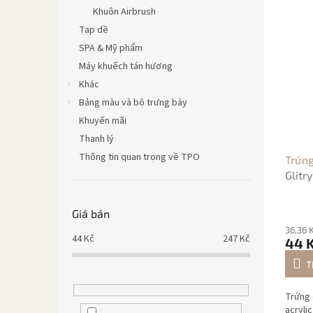
D
l
Khuôn Airbrush
a
o
Tạp dề
n
ạ
SPA & Mỹ phẩm
h
i
Máy khuếch tán hương
s
s
Khác
á
ả
c
n
Bảng màu và bộ trưng bày
h
p
Khuyến mãi
s
h
Thanh lý
ả
ẩ
Thông tin quan trọng về TPO
Trứn
n
m
Glitry
p
h
ẩ
Giá bán
m
36,36 
44
Kč
247
Kč
44 
T
Trứng 
acryli