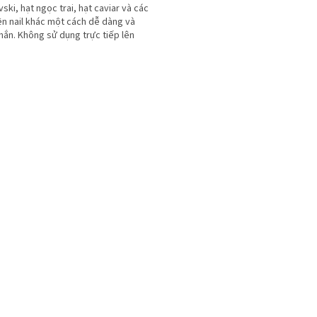
ski, hạt ngọc trai, hạt caviar và các
ện nail khác một cách dễ dàng và
hắn. Không sử dụng trực tiếp lên
ự nhiên.
D
a
n
h
s
á
c
h
c
á
c
t
ù
y
c
h
ỉ
n
h