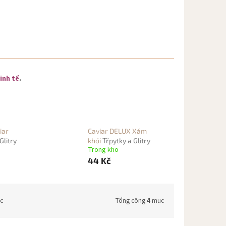
inh tế
.
iar
Caviar DELUX Xám
Glitry
khói
Třpytky a Glitry
Trong kho
44 Kč
bc
Tổng cộng
4
mục