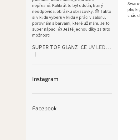
Swarov
nepřesné. Kolikrát to byl odstín, který
phụ ki
neodpovídal obrázku obrazovky. 😟 Takto
chắc c
si v klidu vyberu v klidu v práci v salonu,
móng t
porovnám s barvami, které už mám. Je to
super nápad. 👍 Ještě jednou díky za tuto
možnost!!
SUPER TOP GLANZ ICE
UV LED bezvýpotkový vrchní lesk
|
Đánh giá sản phẩm là 4 trên 5 sao.
Instagram
Facebook