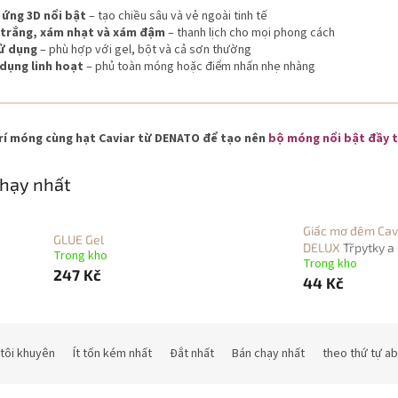
 ứng 3D nổi bật
– tạo chiều sâu và vẻ ngoài tinh tế
trắng, xám nhạt và xám đậm
– thanh lịch cho mọi phong cách
ử dụng
– phù hợp với gel, bột và cả sơn thường
dụng linh hoạt
– phủ toàn móng hoặc điểm nhấn nhẹ nhàng
rí móng cùng hạt Caviar từ DENATO để tạo nên
bộ móng nổi bật đầy t
hạy nhất
Giấc mơ đêm Cav
GLUE Gel
DELUX
Třpytky a 
Trong kho
Trong kho
247 Kč
44 Kč
tôi khuyên
Ít tốn kém nhất
Đắt nhất
Bán chạy nhất
theo thứ tự a