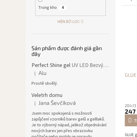
Trong kho
4
HIỆN BỘ LỌC
Sản phẩm được đánh giá gần
đây
Perfect Shine gel
UV LED Bezvýpotkový lesk
Alu
|
GLUE
Đánh giá sản phẩm là 5 trên 5 sao.
Prostě skvělý.
Veletrh domu
Jana Ševčíková
|
Đánh giá sản phẩm là 5 trên 5 sao.
204,13
247
Jsem moc spokojená s možností
zapůjčení vzorníků barev gelů a gelllaků.
T
Je to výborný nápad, jelikož objednávání
nových barev jen přes obrazovku
GLUE g
počítače nebo mobilu je opravdu