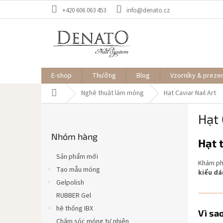
Chuyển
+420 606 063 453
info@denato.cz
qua
phần
nội
dung
E-shop
Thưởng
Blog
Vzorníky & preze
Trang
Nghệ thuật làm móng
Hạt Caviar Nail Art
chủ
T
Hạt 
h
Bỏ
a
Nhóm hàng
qua
n
Hạt 
danh
h
mục
Sản phẩm mới
b
Khám p
Tạo mẫu móng
kiểu dá
ê
Gelpolish
n
RUBBER Gel
hệ thống IBX
Vì sa
Chăm sóc móng tự nhiên