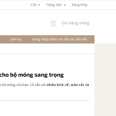
CZK
Tiếng Việt
Đăng nhập
GIỎ
Giỏ hàng trống
HÀNG
Liên lạc
Đăng nhập dành cho đối tác liên kết
Đơn hàng củ
ế cho bộ móng sang trọng
 bộ móng của bạn. Có sẵn với
nhiều kích cỡ, màu sắc và