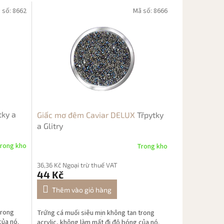
 số:
8662
Mã số:
8666
tky a
Giấc mơ đêm Caviar DELUX
Třpytky
a Glitry
rong kho
Trong kho
36,36 Kč Ngoại trừ thuế VAT
44 Kč
Thêm vào giỏ hàng
trong
Trứng cá muối siêu mịn không tan trong
của nó.
acrylic, không làm mất đi độ bóng của nó.