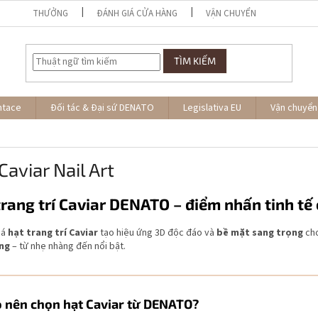
THƯỞNG
ĐÁNH GIÁ CỬA HÀNG
VẬN CHUYỂN
TÌM KIẾM
ntace
Đối tác & Đại sứ DENATO
Legislativa EU
Vận chuyển
Caviar Nail Art
trang trí Caviar DENATO – điểm nhấn tinh t
há
hạt trang trí Caviar
tạo hiệu ứng 3D độc đáo và
bề mặt sang trọng
cho
ng
– từ nhẹ nhàng đến nổi bật.
o nên chọn hạt Caviar từ DENATO?