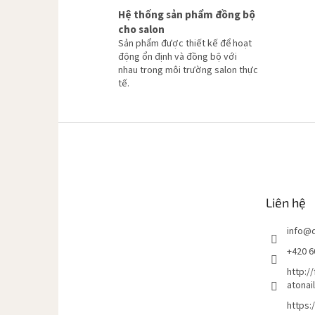
Hệ thống sản phẩm đồng bộ
cho salon
Sản phẩm được thiết kế để hoạt
động ổn định và đồng bộ với
nhau trong môi trường salon thực
tế.
C
h
â
n
t
Liên hệ
r
a
info
@
n
g
+420 6
http:/
atonai
https: