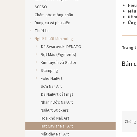
Hiệu
ACESO
Màu 
Chăm sóc móng chân
Dễ s
Dụng cụ và phụ kiện
Ứng 
Thiết bị
Nghệ thuật làm móng
Đá Swarovski DENATO
Trang t
Bột Màu (Pigments)
Kim tuyến và Glitter
Bán c
Stamping
Folie NailArt
Sơn Nail Art
Đá NailArt cắt mặt
Nhãn nước NailArt
NailArt Stickers
P
Hoa khô Nail Art
h
Chúng 
Hạt Caviar Nail Art
â
n
Mặt dây Nail Art