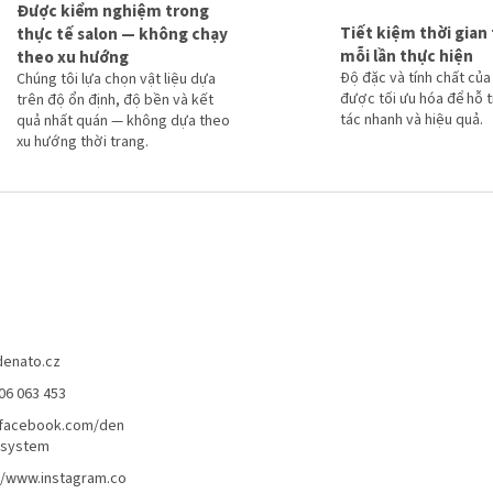
Được kiểm nghiệm trong
Tiết kiệm thời gian
thực tế salon — không chạy
mỗi lần thực hiện
theo xu hướng
Độ đặc và tính chất của 
Chúng tôi lựa chọn vật liệu dựa
được tối ưu hóa để hỗ 
trên độ ổn định, độ bền và kết
tác nhanh và hiệu quả.
quả nhất quán — không dựa theo
xu hướng thời trang.
denato.cz
06 063 453
/facebook.com/den
lsystem
//www.instagram.co