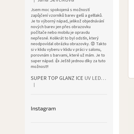
|
Đánh giá sản phẩm là 5 trên 5 sao.
Jsem moc spokojená s možností
zapůjčení vzorníků barev gelů a gelllaků.
Je to výborný nápad, jelikož objednávání
nových barev jen přes obrazovku
počítače nebo mobilu je opravdu
nepřesné. Kolikrát to byl odstín, který
neodpovídal obrázku obrazovky. 😟 Takto
si v klidu vyberu v klidu v práci v salonu,
porovnám s barvami, které už mám. Je to
super nápad. 👍 Ještě jednou díky za tuto
možnost!!
SUPER TOP GLANZ ICE
UV LED bezvýpotkový vrchní lesk
|
Đánh giá sản phẩm là 4 trên 5 sao.
Instagram