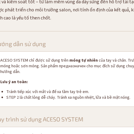
c và kiểm soát tốt – từ làm mềm vùng da dày sừng đến hỗ trợ tái t
ợc phát triển cho môi trường salon, nơi tính ổn định của kết quả, k
h cao là yếu tố then chốt.
ướng dẫn sử dụng
ACESO SYSTEM chỉ được sử dụng trên
móng tự nhiên
của tay và chân. Trư
móng hoặc sơn móng. Sản phẩm предназначен cho mục đích sử dụng chuyên
hướng dẫn.
Lưu ý an toàn:
Tránh tiếp xúc với mắt và để xa tầm tay trẻ em.
STEP 2 là chất lỏng dễ cháy. Tránh xa nguồn nhiệt, lửa và bề mặt nóng.
y trình sử dụng ACESO SYSTEM