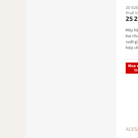
m
20 826
thuế V
25 
Máy hú
bụi ch
suất g
hợp ch
biệt kh
Mua 
tr
ACESO