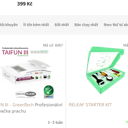
399 Kč
tôi khuyên
Ít tốn kém nhất
Đắt nhất
Bán chạy nhất
theo thứ tự a
Mã số:
6067
Mã
N III - GreenTech
Profesionální
RELEAF STARTER KIT
vačka prachu
3 - 5 tuần
T