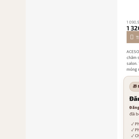
1 090,
1 32
T
ACESO 
chăm s
salon.
móng m
lượng: 
🎁 
Đăn
Đăng
đãi b
Ph
Ph
Ch