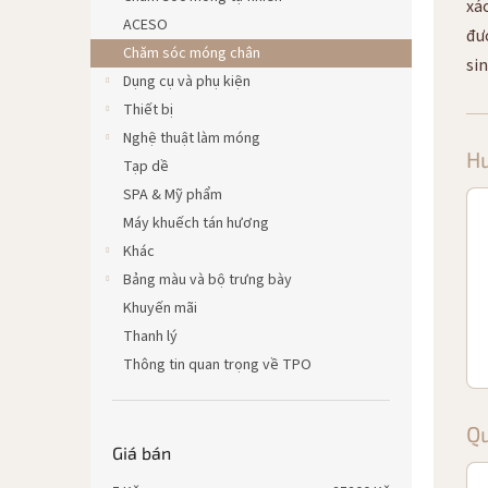
xá
ACESO
đư
Chăm sóc móng chân
sin
Dụng cụ và phụ kiện
Thiết bị
Nghệ thuật làm móng
H
Tạp dề
SPA & Mỹ phẩm
Máy khuếch tán hương
Khác
Bảng màu và bộ trưng bày
Khuyến mãi
Thanh lý
Thông tin quan trọng về TPO
Qu
Giá bán