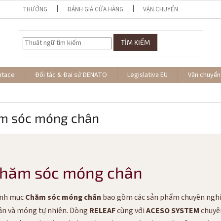
THƯỞNG
ĐÁNH GIÁ CỬA HÀNG
VẬN CHUYỂN
TÌM KIẾM
ntace
Đối tác & Đại sứ DENATO
Legislativa EU
Vận chuyển
m sóc móng chân
hăm sóc móng chân
nh mục
Chăm sóc móng chân
bao gồm các sản phẩm chuyên nghiệ
ân và móng tự nhiên. Dòng
RELEAF
cùng với
ACESO SYSTEM
chuyên