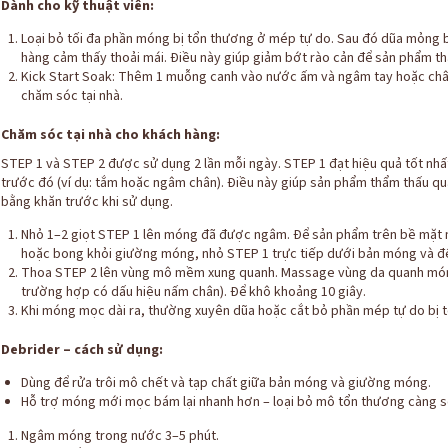
Dành cho kỹ thuật viên:
Loại bỏ tối đa phần móng bị tổn thương ở mép tự do. Sau đó dũa mỏng
hàng cảm thấy thoải mái. Điều này giúp giảm bớt rào cản để sản phẩm th
Kick Start Soak: Thêm 1 muỗng canh vào nước ấm và ngâm tay hoặc chân
chăm sóc tại nhà.
Chăm sóc tại nhà cho khách hàng:
STEP 1 và STEP 2 được sử dụng 2 lần mỗi ngày. STEP 1 đạt hiệu quả tốt nh
trước đó (ví dụ: tắm hoặc ngâm chân). Điều này giúp sản phẩm thẩm thấu
bằng khăn trước khi sử dụng.
Nhỏ 1–2 giọt STEP 1 lên móng đã được ngâm. Để sản phẩm trên bề mặt 
hoặc bong khỏi giường móng, nhỏ STEP 1 trực tiếp dưới bản móng và đ
Thoa STEP 2 lên vùng mô mềm xung quanh. Massage vùng da quanh móng
trường hợp có dấu hiệu nấm chân). Để khô khoảng 10 giây.
Khi móng mọc dài ra, thường xuyên dũa hoặc cắt bỏ phần mép tự do bị tổ
Debrider – cách sử dụng:
Dùng để rửa trôi mô chết và tạp chất giữa bản móng và giường móng.
Hỗ trợ móng mới mọc bám lại nhanh hơn – loại bỏ mô tổn thương càng s
Ngâm móng trong nước 3–5 phút.