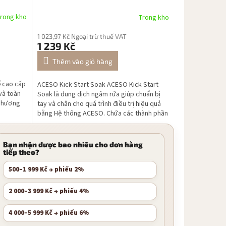
rong kho
Trong kho
1 023,97 Kč Ngoại trừ thuế VAT
1 239 Kč
Thêm vào giỏ hàng
 cao cấp
ACESO Kick Start Soak ACESO Kick Start
và toàn
Soak là dung dịch ngâm rửa giúp chuẩn bị
i hương
tay và chân cho quá trình điều trị hiệu quả
bằng Hệ thống ACESO. Chứa các thành phần
tự nhiên có...
Bạn nhận được bao nhiêu cho đơn hàng
tiếp theo?
500–1 999 Kč → phiếu 2%
2 000–3 999 Kč → phiếu 4%
4 000–5 999 Kč → phiếu 6%