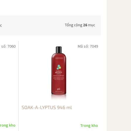
bc
Tổng cộng
26
mục
 số:
7060
Mã số:
7049
SOAK-A-LYPTUS 946 ml
rong kho
Trong kho