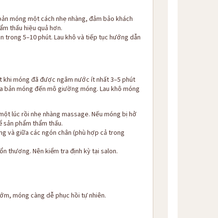
 bản móng một cách nhẹ nhàng, đảm bảo khách
ẩm thấu hiệu quả hơn.
 trong 5–10 phút. Lau khô và tiếp tục hướng dẫn
ất khi móng đã được ngâm nước ít nhất 3–5 phút
 qua bản móng đến mô giường móng. Lau khô móng
một lúc rồi nhẹ nhàng massage. Nếu móng bị hở
ể sản phẩm thẩm thấu.
 và giữa các ngón chân (phù hợp cả trong
n thương. Nên kiểm tra định kỳ tại salon.
ớm, móng càng dễ phục hồi tự nhiên.