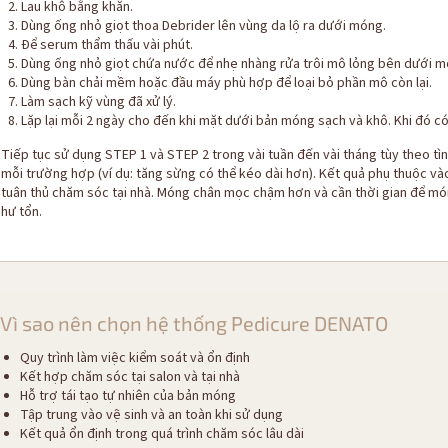
Lau khô bằng khăn.
Dùng ống nhỏ giọt thoa Debrider lên vùng da lộ ra dưới móng.
Để serum thẩm thấu vài phút.
Dùng ống nhỏ giọt chứa nước để nhẹ nhàng rửa trôi mô lỏng bên dưới 
Dùng bàn chải mềm hoặc đầu máy phù hợp để loại bỏ phần mô còn lại.
Làm sạch kỹ vùng đã xử lý.
Lặp lại mỗi 2 ngày cho đến khi mặt dưới bản móng sạch và khô. Khi đó c
Tiếp tục sử dụng STEP 1 và STEP 2 trong vài tuần đến vài tháng tùy theo tìn
mỗi trường hợp (ví dụ: tăng sừng có thể kéo dài hơn). Kết quả phụ thuộc 
tuân thủ chăm sóc tại nhà. Móng chân mọc chậm hơn và cần thời gian để 
hư tổn.
Vì sao nên chọn hệ thống Pedicure DENATO
Quy trình làm việc kiểm soát và ổn định
Kết hợp chăm sóc tại salon và tại nhà
Hỗ trợ tái tạo tự nhiên của bản móng
Tập trung vào vệ sinh và an toàn khi sử dụng
Kết quả ổn định trong quá trình chăm sóc lâu dài