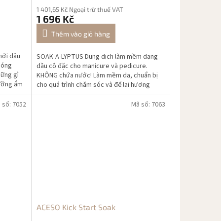
1 401,65 Kč Ngoại trừ thuế VAT
1 696 Kč
Thêm vào giỏ hàng
hởi đầu
SOAK-A-LYPTUS Dung dịch làm mềm dạng
móng
dầu cô đặc cho manicure và pedicure.
hững gì
KHÔNG chứa nước! Làm mềm da, chuẩn bị
dưỡng ẩm
cho quá trình chăm sóc và để lại hương
thơm bạch đàn tươi mát.
 số:
7052
Mã số:
7063
ACESO Kick Start Soak