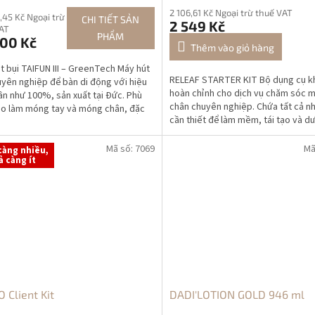
2 106,61 Kč Ngoại trừ thuế VAT
,45 Kč Ngoại trừ
CHI TIẾT SẢN
2 549 Kč
AT
PHẨM
200 Kč
Thêm vào giỏ hàng
t bụi TAIFUN III – GreenTech Máy hút
RELEAF STARTER KIT Bộ dụng cụ k
uyên nghiệp để bàn di động với hiệu
hoàn chỉnh cho dịch vụ chăm sóc 
ần như 100%, sản xuất tại Đức. Phù
chân chuyên nghiệp. Chứa tất cả n
o làm móng tay và móng chân, đặc
cần thiết để làm mềm, tái tạo và 
uyên...
bàn chân, kết...
Mã số:
7069
Mã
càng nhiều,
ả càng ít
 Client Kit
DADI'LOTION GOLD 946 ml