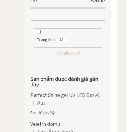
5
Kč
25200
Kč
Trong kho
24
HIỆN BỘ LỌC
Sản phẩm được đánh giá gần
đây
Perfect Shine gel
UV LED Bezvýpotkový lesk
Alu
|
Đánh giá sản phẩm là 5 trên 5 sao.
Prostě skvělý.
Veletrh domu
Jana Ševčíková