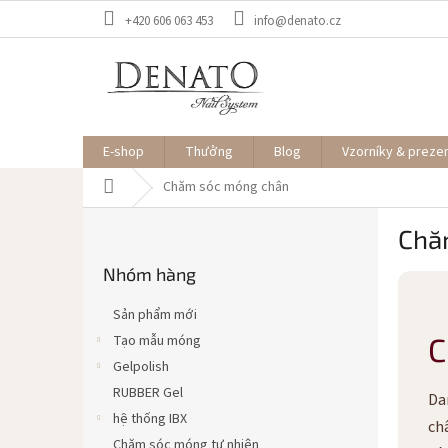
Chuyển
+420 606 063 453
info@denato.cz
qua
phần
nội
dung
E-shop
Thưởng
Blog
Vzorníky & preze
Trang
Chăm sóc móng chân
chủ
T
Chă
h
Bỏ
a
Nhóm hàng
qua
n
danh
h
mục
Sản phẩm mới
b
C
Tạo mẫu móng
ê
Gelpolish
n
RUBBER Gel
Da
hệ thống IBX
ch
Chăm sóc móng tự nhiên