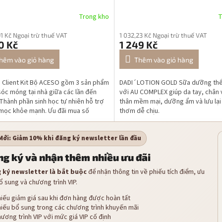
Trong kho
T
91 Kč Ngoại trừ thuế VAT
1 032,23 Kč Ngoại trừ thuế VAT
0 Kč
1 249 Kč
hêm vào giỏ hàng
Thêm vào giỏ hàng
Client Kit Bộ ACESO gồm 3 sản phẩm
DADI´LOTION GOLD Sữa dưỡng thể
óc móng tại nhà giữa các lần đến
với AU COMPLEX giúp da tay, chân 
 Thành phần sinh học tự nhiên hỗ trợ
thân mềm mại, dưỡng ẩm và lưu lạ
ọc khỏe mạnh. Ưu đãi mua số
thơm dễ chịu.
3 – 5...
Mới: Giảm 10% khi đăng ký newsletter lần đầu
g ký và nhận thêm nhiều ưu đãi
 ký newsletter là bắt buộc
để nhận thông tin về phiếu tích điểm, ưu
ổ sung và chương trình VIP.
iếu giảm giá sau khi đơn hàng được hoàn tất
iếu bổ sung trong các chương trình khuyến mãi
ương trình VIP với mức giá VIP cố định