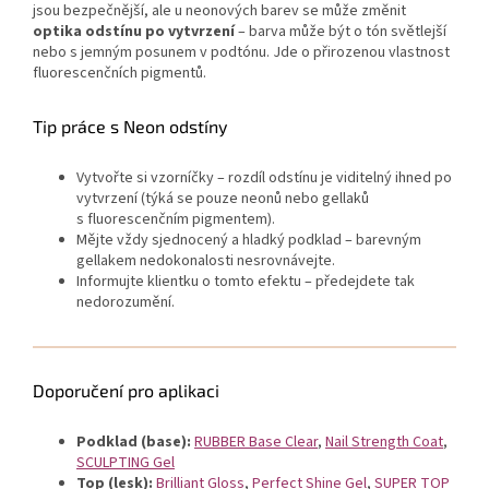
jsou bezpečnější, ale u neonových barev se může změnit
optika odstínu po vytvrzení
– barva může být o tón světlejší
nebo s jemným posunem v podtónu. Jde o přirozenou vlastnost
fluorescenčních pigmentů.
Tip práce s Neon odstíny
Vytvořte si vzorníčky – rozdíl odstínu je viditelný ihned po
vytvrzení (týká se pouze neonů nebo gellaků
s fluorescenčním pigmentem).
Mějte vždy sjednocený a hladký podklad – barevným
gellakem nedokonalosti nesrovnávejte.
Informujte klientku o tomto efektu – předejdete tak
nedorozumění.
Doporučení pro aplikaci
Podklad (base):
RUBBER Base Clear
,
Nail Strength Coat
,
SCULPTING Gel
Top (lesk):
Brilliant Gloss
,
Perfect Shine Gel
,
SUPER TOP