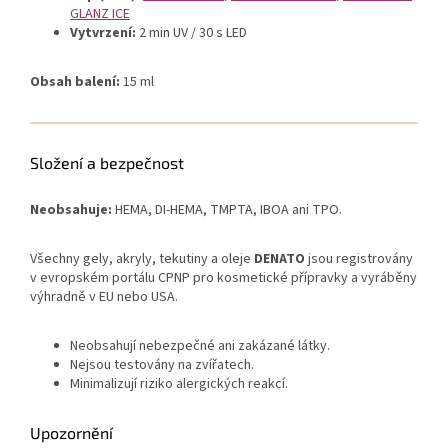
GLANZ ICE
Vytvrzení:
2 min UV / 30 s LED
Obsah balení:
15 ml
Složení a bezpečnost
Neobsahuje:
HEMA, DI-HEMA, TMPTA, IBOA ani TPO.
Všechny gely, akryly, tekutiny a oleje
DENATO
jsou registrovány
v evropském portálu CPNP pro kosmetické přípravky a vyráběny
výhradně v EU nebo USA.
Neobsahují nebezpečné ani zakázané látky.
Nejsou testovány na zvířatech.
Minimalizují riziko alergických reakcí.
Upozornění