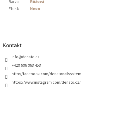
Barva
:
Růžová
Efekt
:
Neon
Z
á
p
a
Kontakt
t
info
@
denato.cz
í
+420 606 063 453
http://facebook.com/denatonailsystem
https://www.instagram.com/denato.cz/