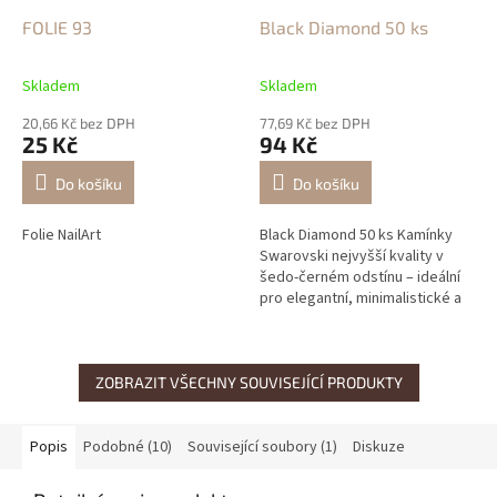
FOLIE 93
Black Diamond 50 ks
Skladem
Skladem
20,66 Kč bez DPH
77,69 Kč bez DPH
25 Kč
94 Kč
Do košíku
Do košíku
Folie NailArt
Black Diamond 50 ks Kamínky
Swarovski nejvyšší kvality v
šedo-černém odstínu – ideální
pro elegantní, minimalistické a
moderní zdobení nehtů.
ZOBRAZIT VŠECHNY SOUVISEJÍCÍ PRODUKTY
Popis
Podobné (10)
Související soubory (1)
Diskuze