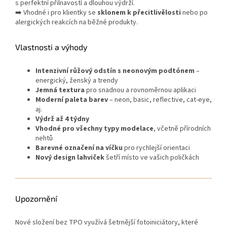
s perfektní přilnavostí a dlouhou výdrží.
➡️ Vhodné i pro klientky se
sklonem k přecitlivělosti
nebo po
alergických reakcích na běžné produkty.
Vlastnosti a výhody
Intenzivní růžový odstín s neonovým podtónem
–
energický, ženský a trendy
Jemná textura
pro snadnou a rovnoměrnou aplikaci
Moderní paleta barev
– neon, basic, reflective, cat-eye,
aj.
Výdrž až 4 týdny
Vhodné pro všechny typy modelace
, včetně přírodních
nehtů
Barevné označení na víčku
pro rychlejší orientaci
Nový design lahviček
šetří místo ve vašich poličkách
Upozornění
Nové složení bez TPO využívá šetrnější fotoiniciátory, které