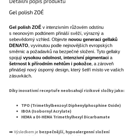
Detailní popis produktu
Gel polish ZOÉ
Gel polish ZOÉ
v intenzivním růžovém odstínu
s neonovým podtónem přináší svěží, výrazný a
sebevědomý vzhled. Objevte
novou generaci gellaků
DENATO
, vyvinutou podle nejnovějších evropských
směrnic a požadavků na bezpečné složení. Tyto gellaky
spojují
vysokou odolnost, intenzivní pigmentaci
a
šetrnost k přírodním nehtům i pokožce
, a zároveň
přinášejí nový úsporný design, který šetří místo ve vašich
zásuvkách.
Díky inovativní receptuře neobsahují rizikové složky jako:
TPO (Trimethylbenzoyl Diphenylphosphine Oxide)
IBOA (Isobornyl Acrylate)
HEMA a DI-HEMA Trimethylhexyl Dicarbamate
➡️ Výsledkem je
bezpečnější, hypoalergenní složení