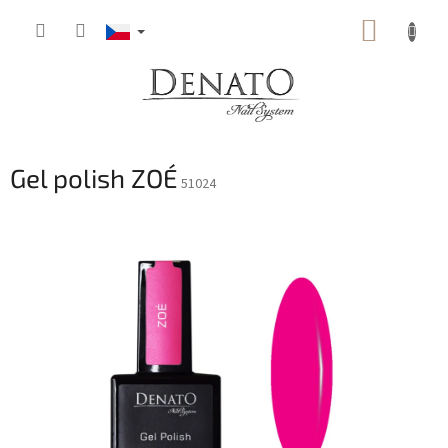
Přejít
NÁKUP
na
obsah
KOŠÍK
Gel polish ZOÉ
51024