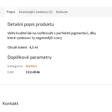
Popis
Související soubory (1)
Diskuze
Detailní popis produktu
Velmi kvalitní lak na razítkování s perfektní pigmentací, díky
které vyniknou i ty nejjemnější vzory
Obsah balení : 4,5 ml
Doplňkové parametry
Kategorie
:
NailArt
EAN
:
32114546
Z
á
p
a
Kontakt
t