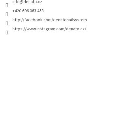
info
@
denato.cz
í
+420 606 063 453
http://facebook.com/denatonailsystem
https://www.instagram.com/denato.cz/