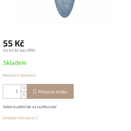
55 Kč
45,45 Kč bez DPH
Měrná
Skladem
cena:
Možnosti doručení
Přidat do košíku
Velmi kvalitní lak na razítkování
Detailní informace