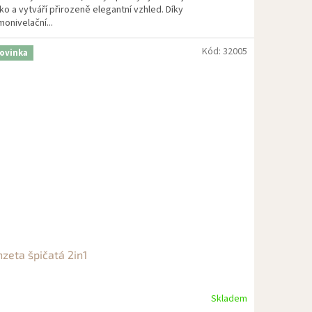
ko a vytváří přirozeně elegantní vzhled. Díky
onivelační...
Kód:
32005
ovinka
nzeta špičatá 2in1
Skladem