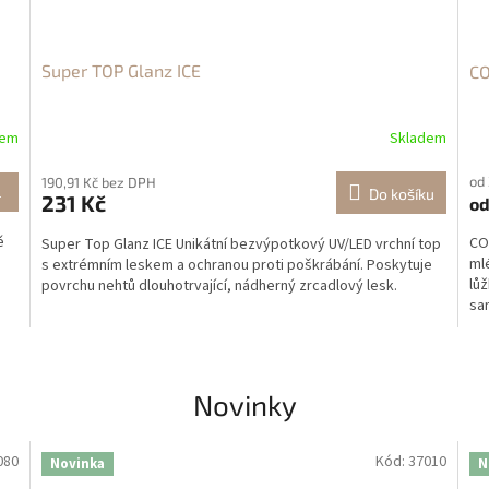
Super TOP Glanz ICE
CO
dem
Skladem
od
190,91 Kč bez DPH
L
Do košíku
231 Kč
o
ě
CO
Super Top Glanz ICE Unikátní bezvýpotkový UV/LED vrchní top
ml
s extrémním leskem a ochranou proti poškrábání. Poskytuje
lůž
povrchu nehtů dlouhotrvající, nádherný zrcadlový lesk.
sam
Novinky
080
Kód:
37010
Novinka
N