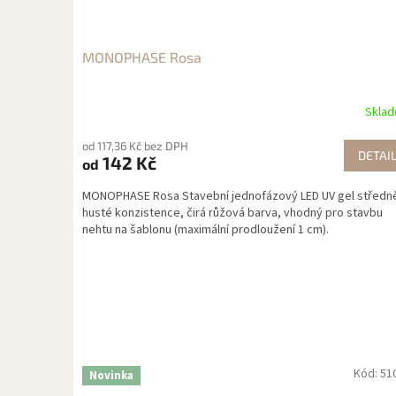
MONOPHASE Rosa
Skla
od 117,36 Kč bez DPH
DETAI
142 Kč
od
MONOPHASE Rosa Stavební jednofázový LED UV gel středn
husté konzistence, čirá růžová barva, vhodný pro stavbu
nehtu na šablonu (maximální prodloužení 1 cm).
Kód:
51
Novinka