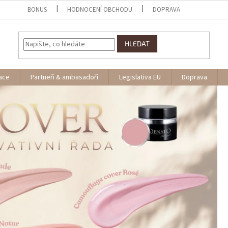
BONUS
HODNOCENÍ OBCHODU
DOPRAVA
HLEDAT
ace
Partneři & ambasadoři
Legislativa EU
Doprava