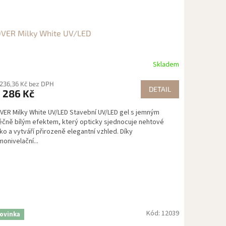
VER Milky White UV/LED
Skladem
 236,36 Kč bez DPH
DETAIL
286 Kč
d
VER Milky White UV/LED Stavební UV/LED gel s jemným
éčně bílým efektem, který opticky sjednocuje nehtové
ko a vytváří přirozeně elegantní vzhled. Díky
onivelační...
Kód:
12039
ovinka