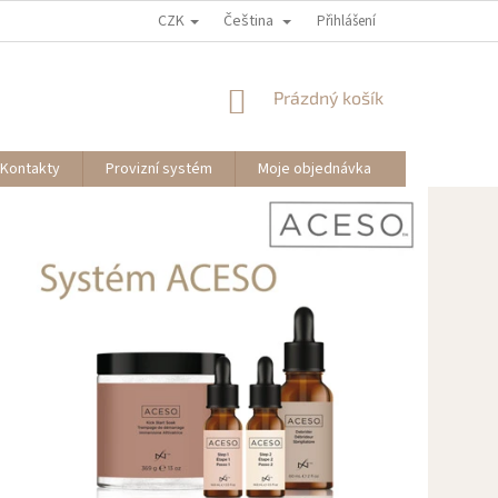
CZK
Čeština
Přihlášení
NÁKUPNÍ
Prázdný košík
KOŠÍK
Kontakty
Provizní systém
Moje objednávka