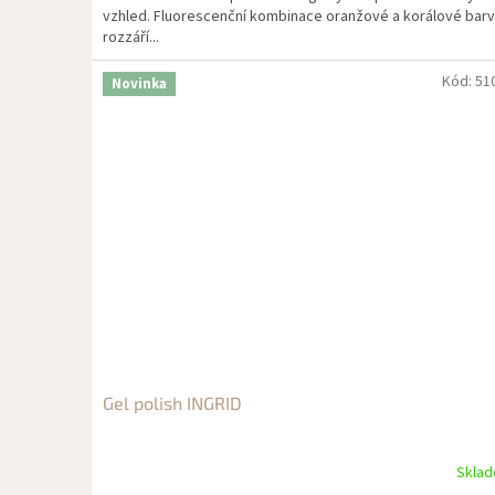
vzhled. Fluorescenční kombinace oranžové a korálové bar
rozzáří...
Kód:
51
Novinka
Gel polish INGRID
Skla