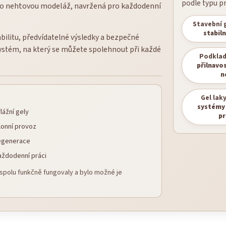
podle typu pr
pro nehtovou modeláž, navržená pro každodenní
Stavební 
stabil
bilitu, předvídatelné výsledky a bezpečné
systém, na který se můžete spolehnout při každé
Podklad
přilnavo
n
Gel lak
systémy 
ážní gely
p
lonní provoz
regenerace
aždodenní práci
 spolu funkčně fungovaly a bylo možné je