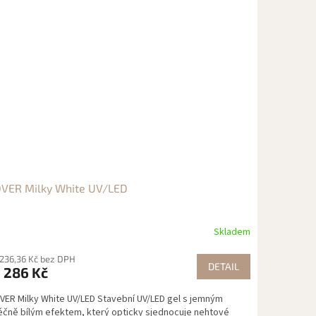
VER Milky White UV/LED
Skladem
 236,36 Kč bez DPH
DETAIL
286 Kč
d
VER Milky White UV/LED Stavební UV/LED gel s jemným
éčně bílým efektem, který opticky sjednocuje nehtové