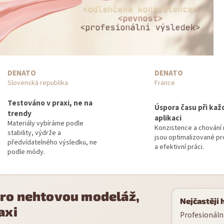
DENATO
DENATO
Slovenská republika
France
Testováno v praxi, ne na
Úspora času při kaž
trendy
aplikaci
Materiály vybíráme podle
Konzistence a chování 
stability, výdrže a
jsou optimalizované pr
předvídatelného výsledku, ne
a efektivní práci.
podle módy.
pro nehtovou modeláž,
Nejčastěji 
axi
Profesionální