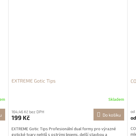
EXTREME Gotic Tips
CO
dem
Skladem
od
164,46 Kč bez DPH
u
Do košíku
199 Kč
o
CO
EXTREME Gotic Tips Profesionální dual formy pro výrazné
ml
gotické tvary nehtů s ostrými liniemi, delší stavbou a