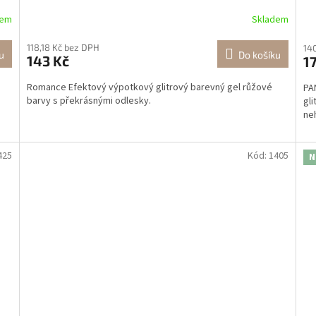
dem
Skladem
118,18 Kč bez DPH
14
u
Do košíku
143 Kč
1
Romance Efektový výpotkový glitrový barevný gel růžové
PA
barvy s překrásnými odlesky.
gli
ne
425
Kód:
1405
N