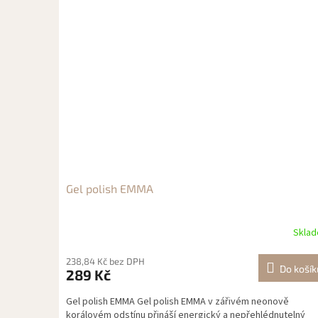
Gel polish EMMA
Skla
238,84 Kč bez DPH
Do košík
289 Kč
Gel polish EMMA Gel polish EMMA v zářivém neonově
korálovém odstínu přináší energický a nepřehlédnutelný