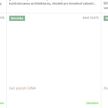
lůž
vy
kontrolovanou architekturou, vhodné pro kreativní salonní i...
sam
076
Kód:
51073
Novinka
N
Gel polish GINA
Pi
dem
Skladem