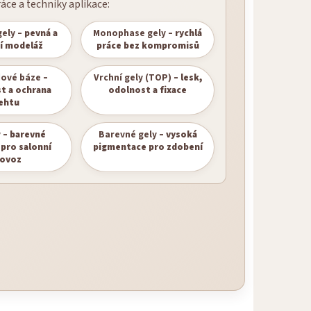
áce a techniky aplikace:
gely
– pevná a
Monophase gely
– rychlá
ní modeláž
práce bez kompromisů
ové báze
–
Vrchní gely (TOP)
– lesk,
st a ochrana
odolnost a fixace
ehtu
y
– barevné
Barevné gely
– vysoká
pro salonní
pigmentace pro zdobení
rovoz