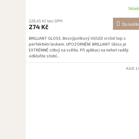
Skla
226,45 Kč bez DPH
Do košík
274 Kč
BRILLIANT GLOSS. Bezvýpotkový UV/LED vrchní top s
perfektním leskem. UPOZORNĚNÍ: BRILLIANT Gloss je
EXTRÉMNĚ citlivý na světlo. Při aplikaci na nehet raději
odkloňte stolní...
Kód:
1