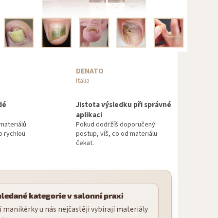
DENATO
Italia
dé
Jistota výsledku při správné
aplikaci
materiálů
Pokud dodržíš doporučený
o rychlou
postup, víš, co od materiálu
čekat.
hledané kategorie v salonní praxi
 manikérky u nás nejčastěji vybírají materiály