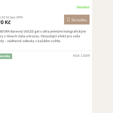
Skladem
0,50 Kč bez DPH
Do košíku
70 Kč
NDORA Barevný UV/LED gel s ultra jemnými holografickými
try v tónech zlata a bronzu. Okouzlující efekt pro vaše
hty – nádherné odlesky v každém světle.
Kód:
12039
ovinka