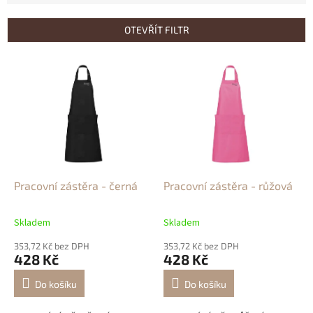
í
p
OTEVŘÍT FILTR
r
o
V
d
ý
u
p
k
i
t
s
ů
p
r
o
d
Pracovní zástěra - černá
Pracovní zástěra - růžová
u
k
Skladem
Skladem
t
ů
353,72 Kč bez DPH
353,72 Kč bez DPH
428 Kč
428 Kč
Do košíku
Do košíku