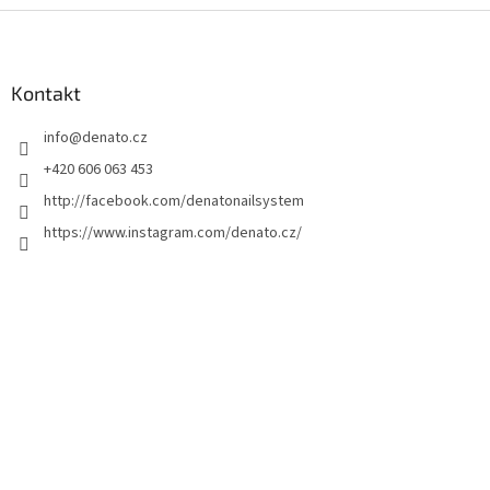
Z
á
p
a
Kontakt
t
info
@
denato.cz
í
+420 606 063 453
http://facebook.com/denatonailsystem
https://www.instagram.com/denato.cz/