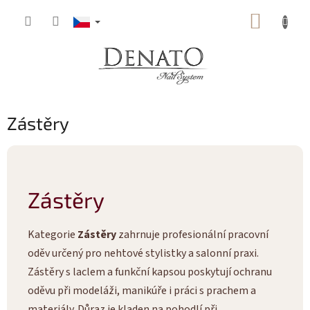
Přejít
NÁKUP
na
obsah
KOŠÍK
Zástěry
Zástěry
Kategorie
Zástěry
zahrnuje profesionální pracovní
oděv určený pro nehtové stylistky a salonní praxi.
Zástěry s laclem a funkční kapsou poskytují ochranu
oděvu při modeláži, manikúře i práci s prachem a
materiály. Důraz je kladen na pohodlí při