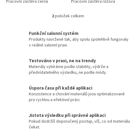
Pracovní zástěra černá
Pracovní zástěra růžová
2
položek celkem
O
v
l
Funkční salonní systém
á
Produkty navržené tak, aby spolu spolehlivě fungovaly
d
v reálné salonní praxi.
a
c
í
Testováno v praxi, ne na trendy
p
Materiály vybíráme podle stability, výdrže a
r
předvídatelného výsledku, ne podle módy.
v
k
y
Úspora času při každé aplikaci
v
Konzistence a chování materiálů jsou optimalizované
ý
pro rychlou a efektivní práci.
p
i
Jistota výsledku při správné aplikaci
s
Pokud dodržíš doporučený postup, víš, co od materiálu
u
čekat.