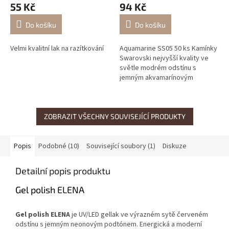
55 Kč
94 Kč
Do košíku
Do košíku
Velmi kvalitní lak na razítkování
Aquamarine SS05 50 ks Kamínky
Swarovski nejvyšší kvality ve
světle modrém odstínu s
jemným akvamarínovým
nádechem – pro svěží,
elegantní a čistý Nail Art efekt.
ZOBRAZIT VŠECHNY SOUVISEJÍCÍ PRODUKTY
Popis
Podobné (10)
Související soubory (1)
Diskuze
Detailní popis produktu
Gel polish ELENA
Gel polish ELENA
je UV/LED gellak ve výrazném sytě červeném
odstínu s jemným neonovým podtónem. Energická a moderní