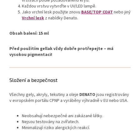
vrstvách podle požadovaného krytí.
Každou vrstvu vytvrďte v UV/LED lampě.
Jako vrchní lesk použijte znovu
BASE/TOP COAT
nebo jiný
Vrchní lesk
z nabídky Denato.
Obsah balení: 15 ml
Před použitím gellak vždy dobře protřepejte – má
vysokou pigmentaci!
Složení a bezpečnost
Všechny gely, akryly, tekutiny a oleje
DENATO
jsou registrovány
v evropském portálu CPNP a vyráběny výhradně v EU nebo USA.
Neobsahují nebezpečné ani zakázané látky.
Nejsou testovány na zvířatech.
Minimalizují riziko alergických reakcí.