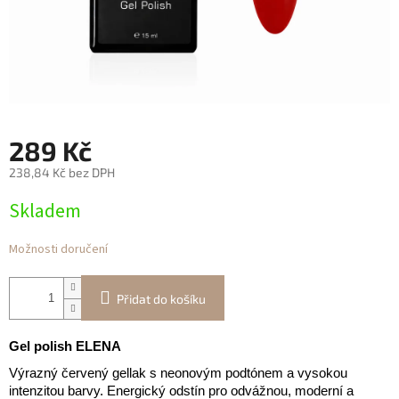
289 Kč
238,84 Kč bez DPH
Měrná
Skladem
cena:
Možnosti doručení
Přidat do košíku
Gel polish ELENA
Výrazný červený gellak s neonovým podtónem a vysokou
intenzitou barvy. Energický odstín pro odvážnou, moderní a