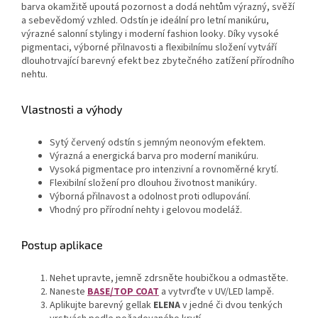
barva okamžitě upoutá pozornost a dodá nehtům výrazný, svěží
a sebevědomý vzhled. Odstín je ideální pro letní manikúru,
výrazné salonní stylingy i moderní fashion looky. Díky vysoké
pigmentaci, výborné přilnavosti a flexibilnímu složení vytváří
dlouhotrvající barevný efekt bez zbytečného zatížení přírodního
nehtu.
Vlastnosti a výhody
Sytý červený odstín s jemným neonovým efektem.
Výrazná a energická barva pro moderní manikúru.
Vysoká pigmentace pro intenzivní a rovnoměrné krytí.
Flexibilní složení pro dlouhou životnost manikúry.
Výborná přilnavost a odolnost proti odlupování.
Vhodný pro přírodní nehty i gelovou modeláž.
Postup aplikace
Nehet upravte, jemně zdrsněte houbičkou a odmastěte.
Naneste
BASE/TOP COAT
a vytvrďte v UV/LED lampě.
Aplikujte barevný gellak
ELENA
v jedné či dvou tenkých