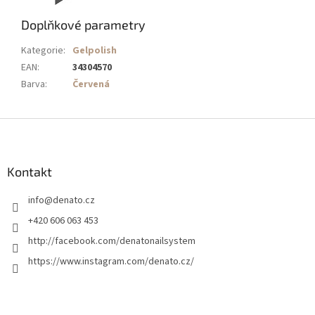
Doplňkové parametry
Kategorie
:
Gelpolish
EAN
:
34304570
Barva
:
Červená
Z
á
p
a
Kontakt
t
info
@
denato.cz
í
+420 606 063 453
http://facebook.com/denatonailsystem
https://www.instagram.com/denato.cz/