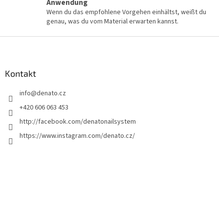
Anwendung
s
Wenn du das empfohlene Vorgehen einhältst, weißt du
t
genau, was du vom Material erwarten kannst.
e
F
u
ß
z
Kontakt
e
info
@
denato.cz
i
l
+420 606 063 453
e
http://facebook.com/denatonailsystem
https://www.instagram.com/denato.cz/