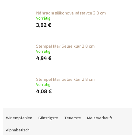
Náhradní silikonové nástavce 2,8 cm
Vorrätig
3,82 €
Stempel klar Gelee klar 3,8 cm
Vorrätig
4,94 €
Stempel klar Gelee klar 2,8 cm
Vorrätig
4,08 €
P
r
Wir empfehlen
Günstigste
Teuerste
Meistverkauft
o
d
Alphabetisch