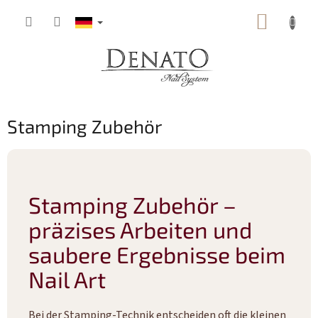
Zum
WARE
Inhalt
springen
Stamping Zubehör
Stamping Zubehör –
präzises Arbeiten und
saubere Ergebnisse beim
Nail Art
Bei der Stamping-Technik entscheiden oft die kleinen