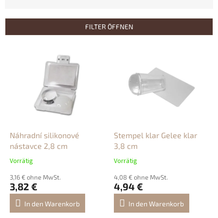
u
k
t
FILTER ÖFFNEN
s
o
L
r
i
t
s
i
t
e
e
r
d
u
e
n
r
g
P
Náhradní silikonové
Stempel klar Gelee klar
r
nástavce 2,8 cm
3,8 cm
o
Vorrätig
Vorrätig
d
u
3,16 € ohne MwSt.
4,08 € ohne MwSt.
3,82 €
4,94 €
k
t
In den Warenkorb
In den Warenkorb
e