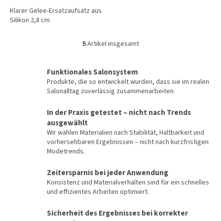
Klarer Gelee-Ersatzaufsatz aus
Silikon 2,8 cm
5
Artikel insgesamt
S
t
e
Funktionales Salonsystem
u
Produkte, die so entwickelt wurden, dass sie im realen
e
Salonalltag zuverlässig zusammenarbeiten.
r
e
In der Praxis getestet – nicht nach Trends
l
ausgewählt
e
m
Wir wählen Materialien nach Stabilität, Haltbarkeit und
e
vorhersehbaren Ergebnissen – nicht nach kurzfristigen
n
Modetrends.
t
e
Zeitersparnis bei jeder Anwendung
d
Konsistenz und Materialverhalten sind für ein schnelles
e
und effizientes Arbeiten optimiert.
r
L
Sicherheit des Ergebnisses bei korrekter
i