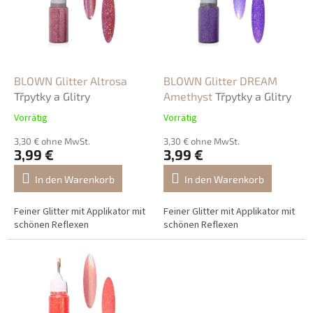
t
e
e
r
d
u
e
n
r
g
P
BLOWN Glitter Altrosa
BLOWN Glitter DREAM
r
Třpytky a Glitry
Amethyst
Třpytky a Glitry
o
Vorrätig
Vorrätig
d
u
3,30 € ohne MwSt.
3,30 € ohne MwSt.
3,99 €
3,99 €
k
t
In den Warenkorb
In den Warenkorb
e
Feiner Glitter mit Applikator mit
Feiner Glitter mit Applikator mit
schönen Reflexen
schönen Reflexen