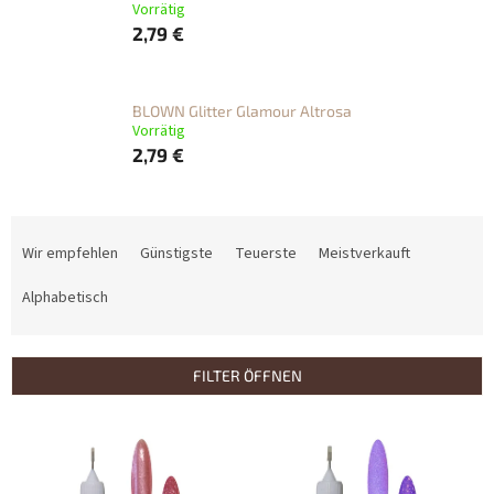
Vorrätig
2,79 €
BLOWN Glitter Glamour Altrosa
Vorrätig
2,79 €
P
r
Wir empfehlen
Günstigste
Teuerste
Meistverkauft
o
d
Alphabetisch
u
k
t
FILTER ÖFFNEN
s
o
L
r
i
t
s
i