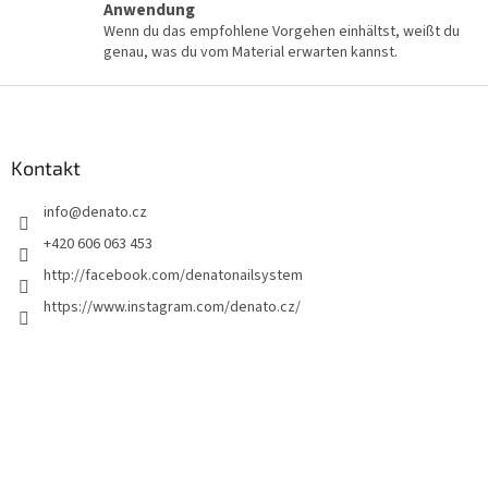
Anwendung
Wenn du das empfohlene Vorgehen einhältst, weißt du
genau, was du vom Material erwarten kannst.
F
u
ß
z
Kontakt
e
info
@
denato.cz
i
l
+420 606 063 453
e
http://facebook.com/denatonailsystem
https://www.instagram.com/denato.cz/