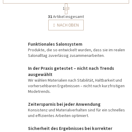
P
1
3
a
S
g
31
Artikel insgesamt
t
i
e
NACH OBEN
n
u
i
e
e
r
r
Funktionales Salonsystem
u
e
Produkte, die so entwickelt wurden, dass sie im realen
n
l
Salonalltag zuverlässig zusammenarbeiten.
g
e
m
In der Praxis getestet – nicht nach Trends
e
ausgewählt
n
Wir wählen Materialien nach Stabilität, Haltbarkeit und
t
vorhersehbaren Ergebnissen – nicht nach kurzfristigen
e
Modetrends.
d
e
r
Zeitersparnis bei jeder Anwendung
L
Konsistenz und Materialverhalten sind für ein schnelles
i
und effizientes Arbeiten optimiert.
s
t
Sicherheit des Ergebnisses bei korrekter
e