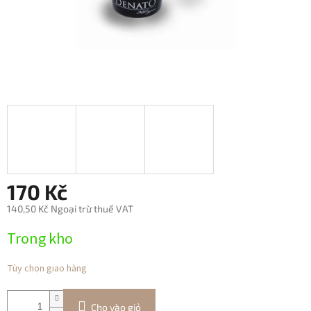
170 Kč
140,50 Kč Ngoại trừ thuế VAT
Giá
Trong kho
đo
lường:
Tùy chọn giao hàng
Cho vào giỏ