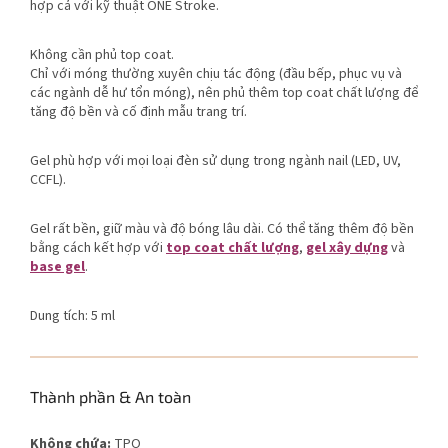
hợp cả với kỹ thuật ONE Stroke.
Không cần phủ top coat.
Chỉ với móng thường xuyên chịu tác động (đầu bếp, phục vụ và
các ngành dễ hư tổn móng), nên phủ thêm top coat chất lượng để
tăng độ bền và cố định mẫu trang trí.
Gel phù hợp với mọi loại đèn sử dụng trong ngành nail (LED, UV,
CCFL).
Gel rất bền, giữ màu và độ bóng lâu dài. Có thể tăng thêm độ bền
bằng cách kết hợp với
top coat chất lượng
,
gel xây dựng
và
base gel
.
Dung tích: 5 ml
Thành phần & An toàn
Không chứa:
TPO