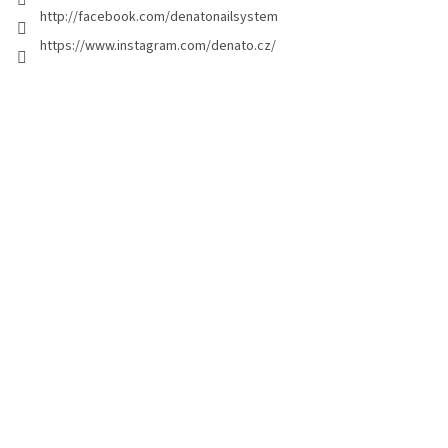
n
http://facebook.com/denatonailsystem
g
https://www.instagram.com/denato.cz/