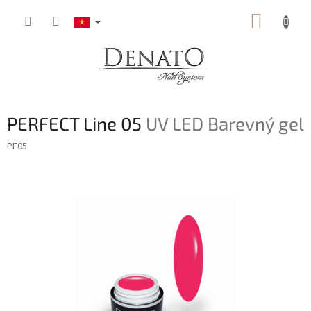
Chuyển
GIỎ
qua
phần
HÀNG
nội
dung
PERFECT Line 05
UV LED Barevný gel
PF05