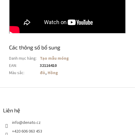
Các thông số bổ sung
Danh mục hàng
:
Tạo mẫu móng
EAN
:
32116410
Màu sắc
:
đỏ
,
Hồng
C
h
â
n
Liên hệ
t
info
@
denato.cz
r
a
+420 606 063 453