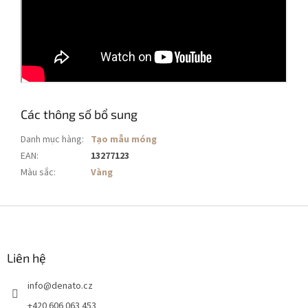
Các thông số bổ sung
Danh mục hàng
:
Tạo mẫu móng
EAN
:
13277123
Màu sắc
:
Vàng
C
h
â
n
Liên hệ
t
info
@
denato.cz
r
a
+420 606 063 453