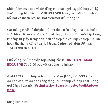
Nhờ độ lên màu cao và dễ dàng thao tác, gel này phù hợp với kỹ
thuật trang trí tương tự
ONE STROKE
. Mang lại thiết kế chính xác,
nổi bật và thanh lịch, nổi bật trên mọi kiểu móng nối.
Các màu gel vẽ có thể pha trộn tự do – trên bảng pha màu hoặc
trực tiếp trên móng. Khi phủ nhiều lớp, hãy hơ cứng mỗi lớp trong
khoảng
10 giây
trong đèn, sau đó tiếp tục với lớp kế tiếp. Sau khi
hoàn thành, hơ cứng toàn bộ trong
2 phút với đèn UV
hoặc
1 phút với đèn LED
.
Cuối cùng, phủ một lớp top không cần lau
BRILLIANT Glanz
EXCLUSIVE
để có độ bảo vệ và bóng hoàn hảo.
Gold STAR phù hợp với mọi loại đèn (LED, UV, CCFL).
Gel có
độ bền cao, và độ bền càng tăng khi kết hợp với top chất lượng,
gel đắp và gel nền:
Vrchní lesky
,
Stavební gely
,
Podkladové
base
.
Dung tích: 5 ml