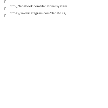
n
http://facebook.com/denatonailsystem
g
https://www.instagram.com/denato.cz/