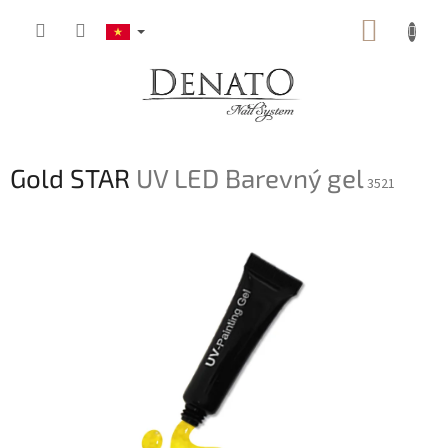
Chuyển
GIỎ
qua
phần
HÀNG
nội
dung
Gold STAR
UV LED Barevný gel
3521