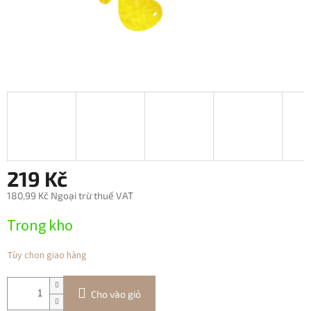
219 Kč
180,99 Kč Ngoại trừ thuế VAT
Giá
Trong kho
đo
lường:
Tùy chọn giao hàng
Cho vào giỏ