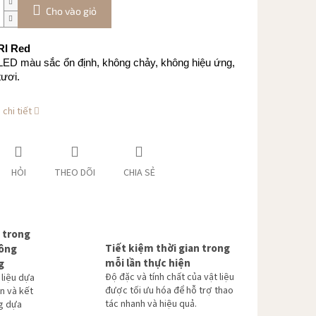
Cho vào giỏ
I Red
LED màu sắc ổn định, không chảy, không hiệu ứng,
ươi.
chi tiết
HỎI
THEO DÕI
CHIA SẺ
 trong
Tiết kiệm thời gian trong
hông
mỗi lần thực hiện
g
Độ đặc và tính chất của vật liệu
 liệu dựa
được tối ưu hóa để hỗ trợ thao
n và kết
tác nhanh và hiệu quả.
g dựa