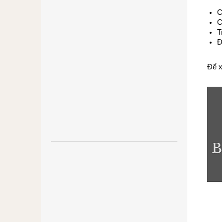
C
C
T
Đ
Để x