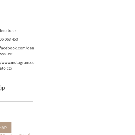
denato.cz
06 063 453
/facebook.com/den
lsystem
//www.instagram.co
ato.cz/
ập
HẬP