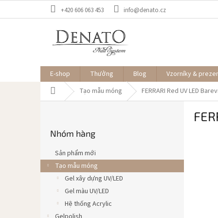
Chuyển
+420 606 063 453
info@denato.cz
qua
phần
nội
dung
E-shop
Thưởng
Blog
Vzorníky & preze
Trang
Tạo mẫu móng
FERRARI Red
UV LED Barev
chủ
T
FER
h
Bỏ
a
Nhóm hàng
qua
n
danh
h
mục
Sản phẩm mới
b
Tạo mẫu móng
ê
Gel xây dựng UV/LED
n
Gel màu UV/LED
Hệ thống Acrylic
Gelpolish