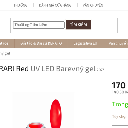
THƯỞNG
ĐÁNH GIÁ CỬA HÀNG
VẬN CHUYỂN
TÌM KIẾM
ntace
Đối tác & Đại sứ DENATO
Legislativa EU
Vận chuyển
ný gel
RARI Red
UV LED Barevný gel
2075
170
140,50 K
Giá
Trong
đo
lường:
Tùy chọn