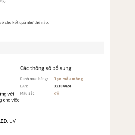
ang.
 sẽ cho kết quả như thế nào.
Các thông số bổ sung
Danh mục hàng
:
Tạo mẫu móng
EAN
:
32104424
Màu sắc
:
đỏ
ứng với
g cho việc
LED, UV,