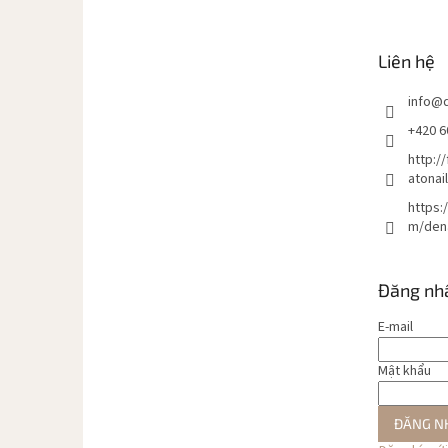
â
n
t
Liên hệ
r
a
info
@
n
g
+420 6
http:/
atonai
https:
m/den
Đăng nh
E-mail
Mật khẩu
ĐĂNG N