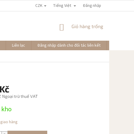
CZK
Tiếng Việt
Đăng nhập
GIỎ
Giỏ hàng trống
HÀNG
Liên lạc
Đăng nhập dành cho đối tác liên kết
Đơn hàng củ
 Kč
č Ngoại trừ thuế VAT
 kho
 giao hàng