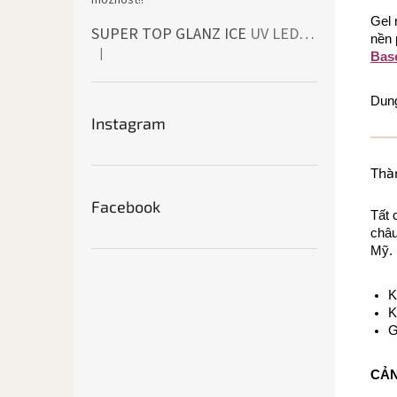
možnost!!
Gel 
SUPER TOP GLANZ ICE
UV LED bezvýpotkový vrchní lesk
nền 
|
Bas
Đánh giá sản phẩm là 4 trên 5 sao.
Dung
Instagram
Thà
Facebook
Tất 
châu
Mỹ.
K
K
G
CẢN