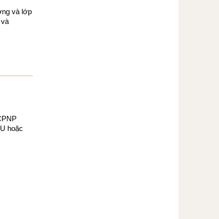
ợng và lớp
và
 CPNP
EU hoặc