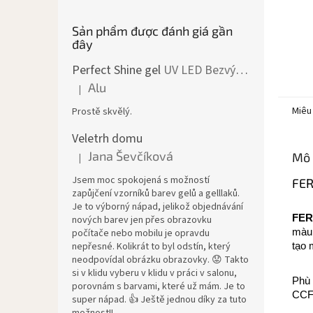
Sản phẩm được đánh giá gần
đây
Perfect Shine gel
UV LED Bezvýpotkový lesk
Alu
|
Đánh giá sản phẩm là 5 trên 5 sao.
Miêu
Prostě skvělý.
Veletrh domu
Jana Ševčíková
Mô 
|
Đánh giá sản phẩm là 5 trên 5 sao.
Jsem moc spokojená s možností
FER
zapůjčení vzorníků barev gelů a gelllaků.
Je to výborný nápad, jelikož objednávání
FER
nových barev jen přes obrazovku
màu 
počítače nebo mobilu je opravdu
nepřesné. Kolikrát to byl odstín, který
tạo 
neodpovídal obrázku obrazovky. 😟 Takto
si v klidu vyberu v klidu v práci v salonu,
Phù 
porovnám s barvami, které už mám. Je to
CCF
super nápad. 👍 Ještě jednou díky za tuto