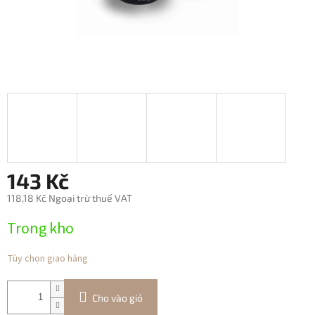
143 Kč
118,18 Kč Ngoại trừ thuế VAT
Giá
Trong kho
đo
lường:
Tùy chọn giao hàng
Cho vào giỏ