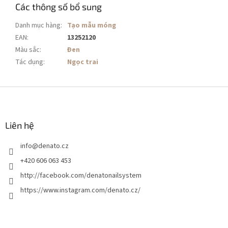
Các thông số bổ sung
Danh mục hàng
:
Tạo mẫu móng
EAN
:
13252120
Màu sắc
:
Đen
Tác dụng
:
Ngọc trai
C
h
â
n
Liên hệ
t
info
@
denato.cz
r
a
+420 606 063 453
n
http://facebook.com/denatonailsystem
g
https://www.instagram.com/denato.cz/