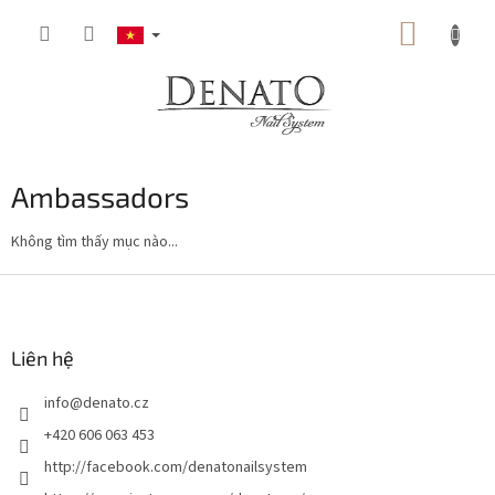
Chuyển
GIỎ
qua
phần
HÀNG
nội
dung
Ambassadors
Không tìm thấy mục nào...
C
h
â
n
Liên hệ
t
info
@
denato.cz
r
a
+420 606 063 453
n
http://facebook.com/denatonailsystem
g