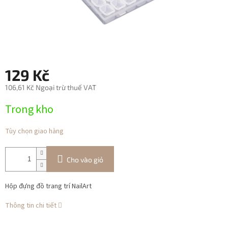
129 Kč
106,61 Kč Ngoại trừ thuế VAT
Giá
Trong kho
đo
lường:
Tùy chọn giao hàng
Cho vào giỏ
Hộp đựng đồ trang trí NailArt
Thông tin chi tiết