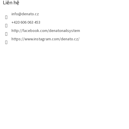
n
Liên hệ
t
info
@
denato.cz
r
a
+420 606 063 453
n
http://facebook.com/denatonailsystem
g
https://www.instagram.com/denato.cz/