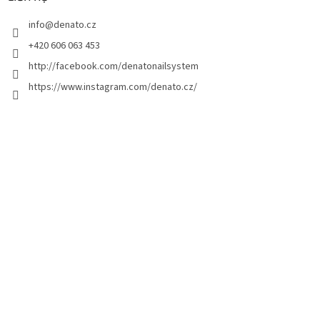
t
info
@
denato.cz
r
a
+420 606 063 453
n
http://facebook.com/denatonailsystem
g
https://www.instagram.com/denato.cz/