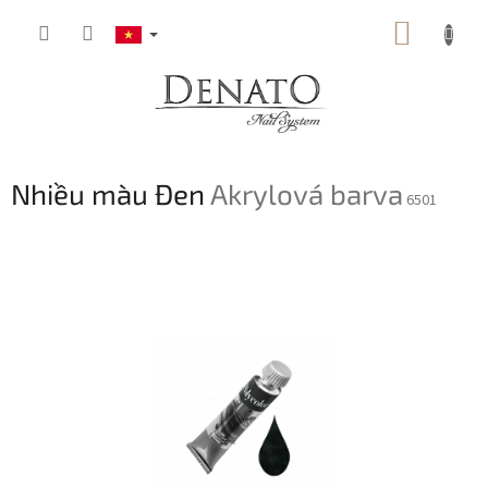
Chuyển
GIỎ
qua
phần
HÀNG
nội
dung
Nhiều màu Đen
Akrylová barva
6501