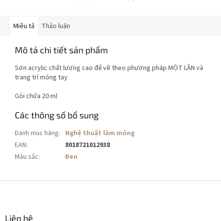
Miêu tả
Thảo luận
Mô tả chi tiết sản phẩm
Sơn acrylic chất lượng cao để vẽ theo phương pháp MỘT LẦN và
trang trí móng tay
Gói chứa 20 ml
Các thông số bổ sung
Danh mục hàng
:
Nghệ thuật làm móng
EAN
:
8018721012938
Màu sắc
:
Đen
C
h
â
n
Liên hệ