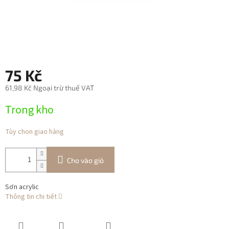
75 Kč
61,98 Kč Ngoại trừ thuế VAT
Giá
Trong kho
đo
lường:
Tùy chọn giao hàng
Cho vào giỏ
Sơn acrylic
Thông tin chi tiết