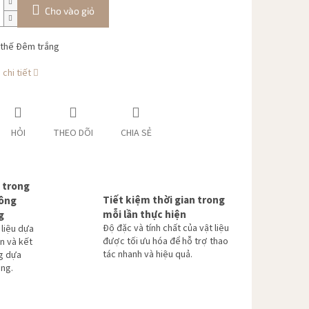
Cho vào giỏ
 thế Đêm trắng
chi tiết
HỎI
THEO DÕI
CHIA SẺ
 trong
Tiết kiệm thời gian trong
hông
mỗi lần thực hiện
g
Độ đặc và tính chất của vật liệu
 liệu dựa
được tối ưu hóa để hỗ trợ thao
n và kết
tác nhanh và hiệu quả.
g dựa
ang.