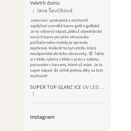
Veletrh domu
Jana Ševčíková
|
Đánh giá sản phẩm là 5 trên 5 sao.
Jsem moc spokojená s možností
zapůjčení vzorníků barev gelů a gelllaků.
Je to výborný nápad, jelikož objednávání
nových barev jen přes obrazovku
počítače nebo mobilu je opravdu
nepřesné. Kolikrát to byl odstín, který
neodpovídal obrázku obrazovky. 😟 Takto
si v klidu vyberu v klidu v práci v salonu,
porovnám s barvami, které už mám. Je to
super nápad. 👍 Ještě jednou díky za tuto
možnost!!
SUPER TOP GLANZ ICE
UV LED bezvýpotkový vrchní lesk
|
Đánh giá sản phẩm là 4 trên 5 sao.
Instagram