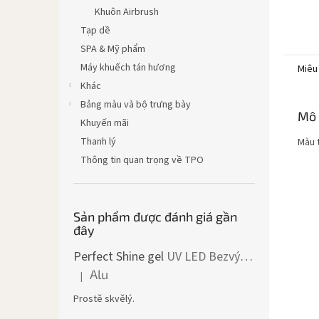
Khuôn Airbrush
Tạp dề
SPA & Mỹ phẩm
Máy khuếch tán hương
Miêu
Khác
Bảng màu và bộ trưng bày
Mô 
Khuyến mãi
Thanh lý
Màu 
Thông tin quan trọng về TPO
Sản phẩm được đánh giá gần
đây
Perfect Shine gel
UV LED Bezvýpotkový lesk
Alu
|
Đánh giá sản phẩm là 5 trên 5 sao.
Prostě skvělý.