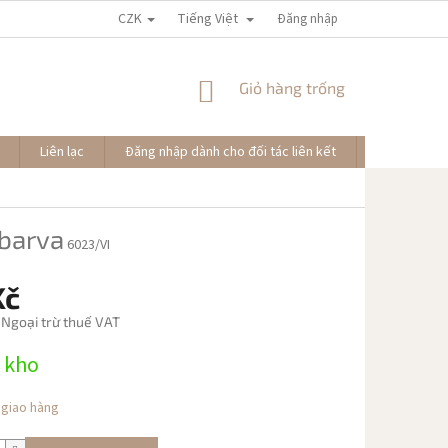
CZK
Tiếng Việt
Đăng nhập
GIỎ
Giỏ hàng trống
HÀNG
Liên lạc
Đăng nhập dành cho đối tác liên kết
Đơn hàng củ
barva
6023/VI
Kč
 Ngoại trừ thuế VAT
 kho
 giao hàng