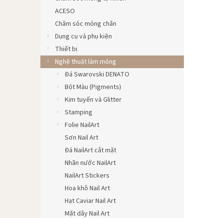
ACESO
Chăm sóc móng chân
Dụng cụ và phụ kiện
Thiết bị
Nghệ thuật làm móng
Đá Swarovski DENATO
Bột Màu (Pigments)
Kim tuyến và Glitter
Stamping
Folie NailArt
Sơn Nail Art
Đá NailArt cắt mặt
Nhãn nước NailArt
NailArt Stickers
Hoa khô Nail Art
Hạt Caviar Nail Art
Mặt dây Nail Art