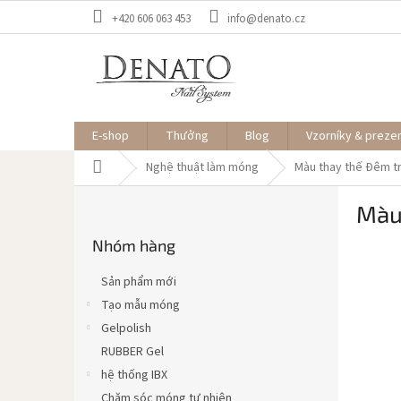
Chuyển
+420 606 063 453
info@denato.cz
qua
phần
nội
dung
E-shop
Thưởng
Blog
Vzorníky & preze
Trang
Nghệ thuật làm móng
Màu thay thế Đêm t
chủ
T
Màu
h
Bỏ
a
Nhóm hàng
qua
n
danh
h
mục
Sản phẩm mới
b
Tạo mẫu móng
ê
Gelpolish
n
RUBBER Gel
hệ thống IBX
Chăm sóc móng tự nhiên