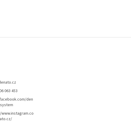
denato.cz
06 063 453
/facebook.com/den
lsystem
//www.instagram.co
ato.cz/