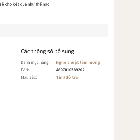
 sẽ cho kết quả như thế nào.
Các thông số bổ sung
Danh mục hàng
:
Nghệ thuật làm móng
EAN
:
4607010589202
Màu sắc
:
Tím/đỏ tía