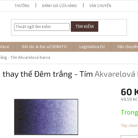
THƯỞNG
ĐÁNH GIÁ CỬA HÀNG
VẬN CHUYỂN
TÌM KIẾM
ntace
Đối tác & Đại sứ DENATO
Legislativa EU
Vận chuyển
rắng - Tím
Akvarelová barva
 thay thế Đêm trắng - Tím
Akvarelová 
60 
49,59 Kč
Giá
Trong
đo
lường:
Tùy chọn