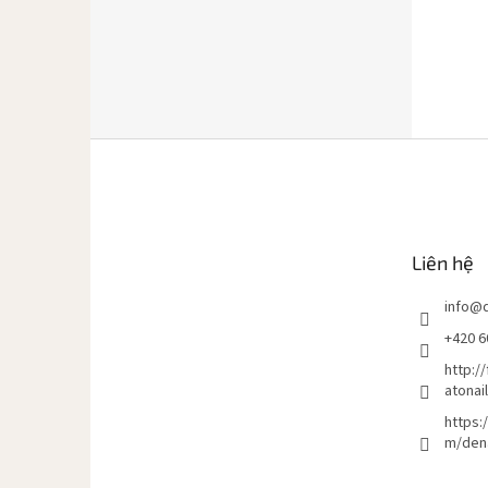
C
h
â
n
t
Liên hệ
r
a
info
@
n
g
+420 6
http:/
atonai
https:
m/den