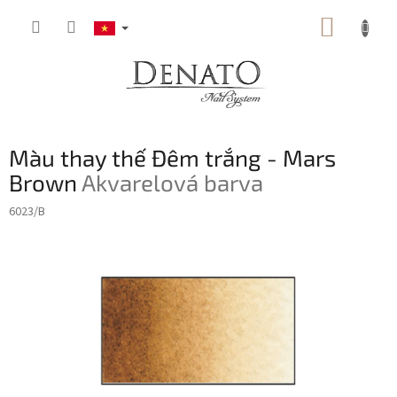
Chuyển
GIỎ
qua
phần
HÀNG
nội
dung
Màu thay thế Đêm trắng - Mars
Brown
Akvarelová barva
6023/B