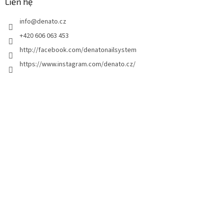
n
Liên hệ
t
info
@
denato.cz
r
a
+420 606 063 453
n
http://facebook.com/denatonailsystem
g
https://www.instagram.com/denato.cz/