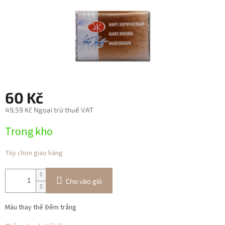
60 Kč
49,59 Kč Ngoại trừ thuế VAT
Giá
Trong kho
đo
lường:
Tùy chọn giao hàng
Cho vào giỏ
Màu thay thế Đêm trắng