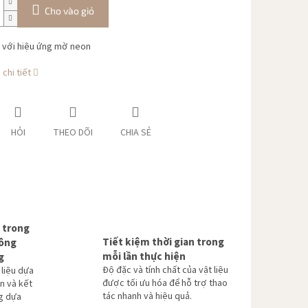
Cho vào giỏ
 với hiệu ứng mờ neon
chi tiết
HỎI
THEO DÕI
CHIA SẺ
 trong
Tiết kiệm thời gian trong
hông
mỗi lần thực hiện
g
Độ đặc và tính chất của vật liệu
 liệu dựa
được tối ưu hóa để hỗ trợ thao
n và kết
tác nhanh và hiệu quả.
g dựa