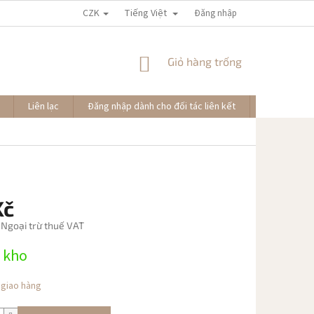
CZK
Tiếng Việt
Đăng nhập
GIỎ
Giỏ hàng trống
HÀNG
Liên lạc
Đăng nhập dành cho đối tác liên kết
Đơn hàng củ
Kč
 Ngoại trừ thuế VAT
 kho
 giao hàng