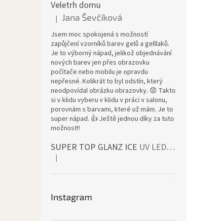
Veletrh domu
Jana Ševčíková
|
Đánh giá sản phẩm là 5 trên 5 sao.
Jsem moc spokojená s možností
zapůjčení vzorníků barev gelů a gelllaků.
Je to výborný nápad, jelikož objednávání
nových barev jen přes obrazovku
počítače nebo mobilu je opravdu
nepřesné. Kolikrát to byl odstín, který
neodpovídal obrázku obrazovky. 😟 Takto
si v klidu vyberu v klidu v práci v salonu,
porovnám s barvami, které už mám. Je to
super nápad. 👍 Ještě jednou díky za tuto
možnost!!
SUPER TOP GLANZ ICE
UV LED bezvýpotkový vrchní lesk
|
Đánh giá sản phẩm là 4 trên 5 sao.
Instagram