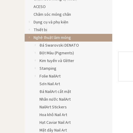
ACESO
Chăm sóc móng chân
Dụng cụ và phụ kiện
Thiết bị
Nghệ thuật làm móng
Đá Swarovski DENATO
Bột Màu (Pigments)
Kim tuyến và Glitter
Stamping
Folie NailArt
Sơn Nail Art
Đá NailArt cắt mặt
Nhãn nước NailArt
NailArt Stickers
Hoa khô Nail Art
Hạt Caviar Nail Art
Mặt dây Nail Art