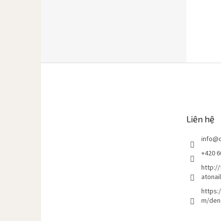
C
h
â
n
t
Liên hệ
r
a
info
@
n
g
+420 6
http:/
atonai
https:
m/den