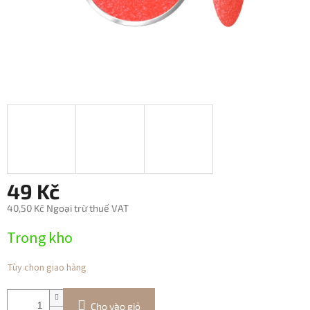
49 Kč
40,50 Kč Ngoại trừ thuế VAT
Giá
Trong kho
đo
lường:
Tùy chọn giao hàng
Cho vào giỏ