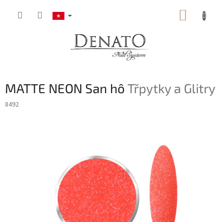
Chuyển
GIỎ
qua
phần
HÀNG
nội
dung
MATTE NEON San hô
Třpytky a Glitry
8492