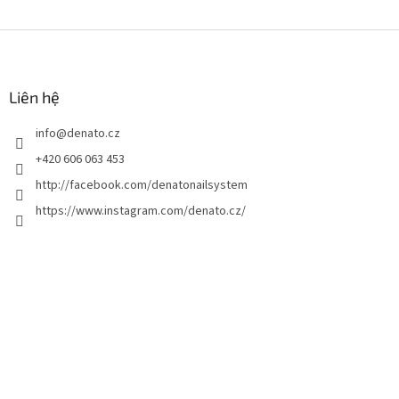
C
h
â
n
Liên hệ
t
info
@
denato.cz
r
a
+420 606 063 453
n
http://facebook.com/denatonailsystem
g
https://www.instagram.com/denato.cz/