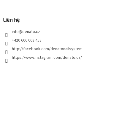
C
h
â
n
Liên hệ
t
info
@
denato.cz
r
a
+420 606 063 453
n
http://facebook.com/denatonailsystem
g
https://www.instagram.com/denato.cz/