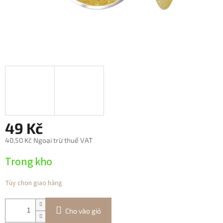
49 Kč
40,50 Kč Ngoại trừ thuế VAT
Giá
Trong kho
đo
lường:
Tùy chọn giao hàng
Cho vào giỏ