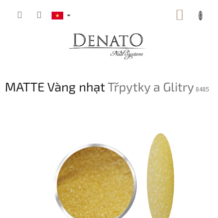
Chuyển
GIỎ
qua
phần
HÀNG
nội
dung
MATTE Vàng nhạt
Třpytky a Glitry
8485