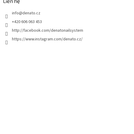
n
Liên hệ
t
info
@
denato.cz
r
a
+420 606 063 453
n
http://facebook.com/denatonailsystem
g
https://www.instagram.com/denato.cz/