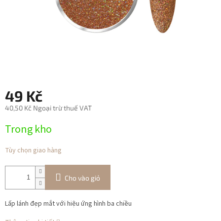
49 Kč
40,50 Kč Ngoại trừ thuế VAT
Giá
Trong kho
đo
lường:
Tùy chọn giao hàng
Cho vào giỏ
Lấp lánh đẹp mắt với hiệu ứng hình ba chiều