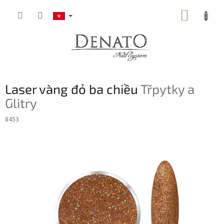
Chuyển
GIỎ
qua
phần
HÀNG
nội
dung
Laser vàng đỏ ba chiều
Třpytky a
Glitry
8453