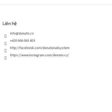
C
h
â
n
Liên hệ
t
info
@
denato.cz
r
a
+420 606 063 453
n
http://facebook.com/denatonailsystem
g
https://www.instagram.com/denato.cz/