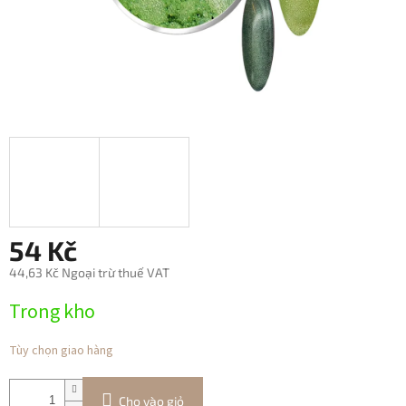
54 Kč
44,63 Kč Ngoại trừ thuế VAT
Giá
Trong kho
đo
lường:
Tùy chọn giao hàng
Cho vào giỏ