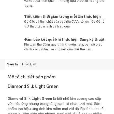
và kết quả nhất quán — không dựa theo xu hướng thời
trang.
Tiết kiệm thời gian trong mỗi lần thực hiện
Độ đặc và tính chất của vật liệu được tối ưu hóa để hỗ
trợ thao tác nhanh và hiệu quả.
Đảm bảo kết quả khi thực hiện đúng kỹ thuật
Khi tuân thủ đúng quy trình khuyến nghị, bạn sẽ biết
chính xác vật liệu sẽ cho kết quả như thế nào.
Miêu tả
Thảo luận
Mô tả chi tiết sản phẩm
Diamond Silk Light Green
Diamond Silk Light Green
là bột nhũ kim cương cao cấp
với hiệu ứng nhung trong tông xanh lá nhạt tươi mát. Sản
phẩm tạo hiệu ứng ánh kim mềm mại với độ lấp lánh tinh tế,
mang lại cảm giác nhẹ nhàng, tươi mới và vẻ đẹp tự nhiên