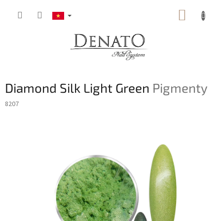
Chuyển
GIỎ
qua
phần
HÀNG
nội
dung
Diamond Silk Light Green
Pigmenty
8207