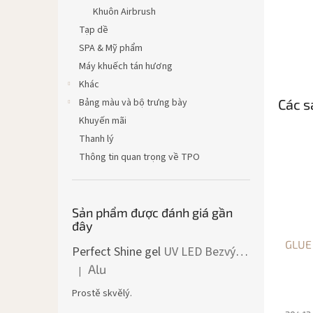
Khuôn Airbrush
Tạp dề
SPA & Mỹ phẩm
Máy khuếch tán hương
Khác
Bảng màu và bộ trưng bày
Các s
Khuyến mãi
Thanh lý
Thông tin quan trọng về TPO
Sản phẩm được đánh giá gần
đây
GLUE
Perfect Shine gel
UV LED Bezvýpotkový lesk
Alu
|
Đánh giá sản phẩm là 5 trên 5 sao.
Prostě skvělý.