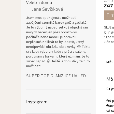
204,13
Veletrh domu
247
Jana Ševčíková
|
Đánh giá sản phẩm là 5 trên 5 sao.
T
Jsem moc spokojená s možností
zapůjčení vzorníků barev gelů a gelllaků.
Je to výborný nápad, jelikož objednávání
GLUE g
nových barev jen přes obrazovku
giúp g
počítače nebo mobilu je opravdu
ngọc t
nepřesné. Kolikrát to byl odstín, který
kiện n
neodpovídal obrázku obrazovky. 😟 Takto
và chắ
si v klidu vyberu v klidu v práci v salonu,
trực t
porovnám s barvami, které už mám. Je to
super nápad. 👍 Ještě jednou díky za tuto
Miêu
možnost!!
SUPER TOP GLANZ ICE
UV LED bezvýpotkový vrchní lesk
Mô 
|
Đánh giá sản phẩm là 4 trên 5 sao.
Cry
Instagram
Đá p
Được
cả s