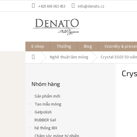
Chuyển
+420 606 063 453
info@denato.cz
qua
phần
nội
dung
E-shop
Thưởng
Blog
Vzorníky & preze
Trang
Nghệ thuật làm móng
Crystal SS03 50 viê
chủ
T
Crys
h
Bỏ
a
Nhóm hàng
qua
n
danh
h
mục
Sản phẩm mới
b
Tạo mẫu móng
ê
Gelpolish
n
RUBBER Gel
hệ thống IBX
Chăm sóc móng tự nhiên