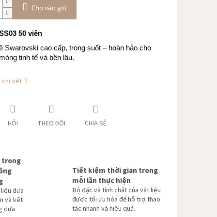
Cho vào giỏ
 SS03 50 viên
ê Swarovski cao cấp, trong suốt – hoàn hảo cho
 móng tinh tế và bền lâu.
chi tiết
HỎI
THEO DÕI
CHIA SẺ
 trong
Tiết kiệm thời gian trong
hông
mỗi lần thực hiện
g
Độ đặc và tính chất của vật liệu
 liệu dựa
được tối ưu hóa để hỗ trợ thao
n và kết
tác nhanh và hiệu quả.
g dựa