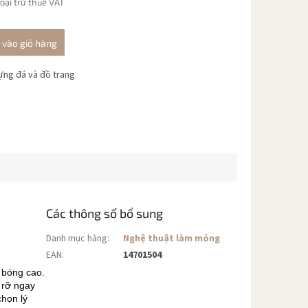
oại trừ thuế VAT
vào giỏ hàng
ựng đá và đồ trang
Các thông số bổ sung
Danh mục hàng
:
Nghệ thuật làm móng
EAN
:
14701504
 bóng cao.
 rỡ ngay
chọn lý