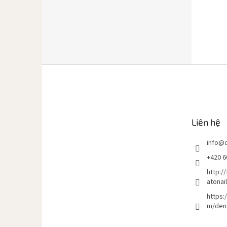
C
h
â
n
t
Liên hệ
r
a
info
@
n
g
+420 6
http:/
atonai
https:
m/den