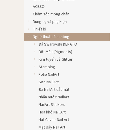
ACESO
Chăm sóc móng chân
Dụng cụ và phụ kiện
Thiết bị
Nghệ thuật làm móng
Đá Swarovski DENATO
Bột Màu (Pigments)
Kim tuyến và Glitter
Stamping
Folie NailArt
Sơn Nail Art
Đá NailArt cắt mặt
Nhãn nước NailArt
NailArt Stickers
Hoa khô Nail Art
Hạt Caviar Nail Art
Mặt dây Nail Art