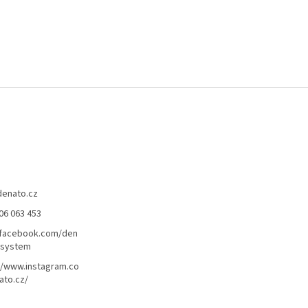
denato.cz
06 063 453
/facebook.com/den
lsystem
//www.instagram.co
ato.cz/