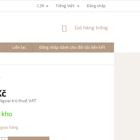
CZK
Tiếng Việt
Đăng nhập
GIỎ
Giỏ hàng trống
HÀNG
Liên lạc
Đăng nhập dành cho đối tác liên kết
Đơn hàng củ
1
Kč
 Ngoại trừ thuế VAT
 kho
 giao hàng