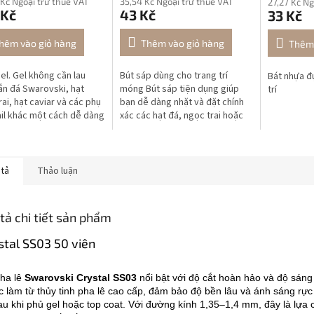
 Kč Ngoại trừ thuế VAT
35,54 Kč Ngoại trừ thuế VAT
27,27 Kč Ng
 Kč
43 Kč
33 Kč
hêm vào giỏ hàng
Thêm vào giỏ hàng
Thêm 
el. Gel không cần lau
Bút sáp dùng cho trang trí
Bát nhựa đ
ắn đá Swarovski, hạt
móng Bút sáp tiện dụng giúp
trí
rai, hạt caviar và các phụ
bạn dễ dàng nhặt và đặt chính
ail khác một cách dễ dàng
xác các hạt đá, ngọc trai hoặc
c chắn. Không sử dụng
phụ kiện nhỏ khi trang trí móng.
iếp lên móng tự nhiên.
 tả
Thảo luận
tả chi tiết sản phẩm
stal SS03 50 viên
ha lê
Swarovski Crystal SS03
nổi bật với độ cắt hoàn hảo và độ sáng
 làm từ thủy tinh pha lê cao cấp, đảm bảo độ bền lâu và ánh sáng rực
au khi phủ gel hoặc top coat. Với đường kính 1,35–1,4 mm, đây là lựa 