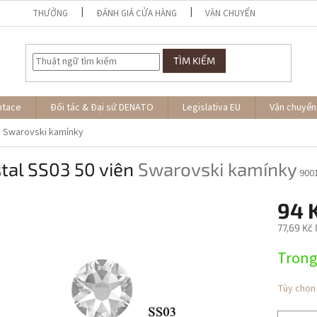
THƯỞNG
ĐÁNH GIÁ CỬA HÀNG
VẬN CHUYỂN
TÌM KIẾM
ntace
Đối tác & Đại sứ DENATO
Legislativa EU
Vận chuyển
n
Swarovski kamínky
tal SS03 50 viên
Swarovski kamínky
900
94 
77,69 Kč
Giá
Trong
đo
lường:
Tùy chọn