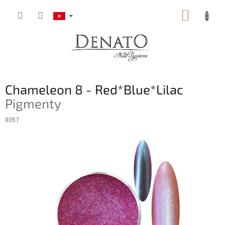
Chuyển
GIỎ
qua
phần
HÀNG
nội
dung
Chameleon 8 - Red*Blue*Lilac
Pigmenty
8057