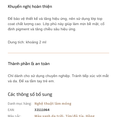
Khuyến nghị hoàn thiện
Để bảo vệ thiết kế và tăng hiệu ứng, nên sử dụng lớp top
coat chất lượng cao. Lớp phủ này giúp làm mịn bề mặt, cố
định pigment và tăng chiều sâu hiệu ứng.
Dung tích: khoảng 2 ml
Thành phần & an toàn
Chỉ dành cho sử dụng chuyên nghiệp. Tránh tiếp xúc với mắt
và da. Để xa tầm tay trẻ em.
Các thông số bổ sung
Danh mục hàng
:
Nghệ thuật làm móng
EAN
:
32111064
Màu sắc
:
Màu xanh da trời
,
Tím/đỏ tía
,
Hồng