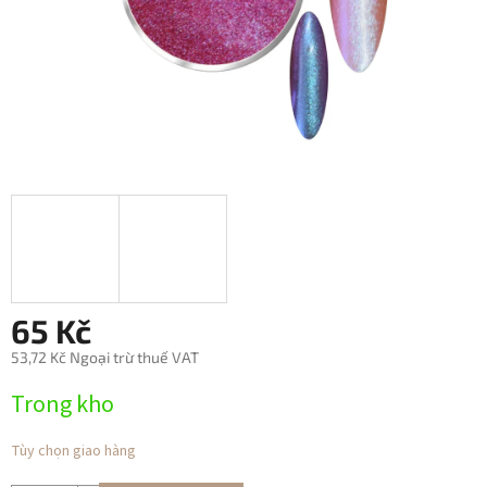
65 Kč
53,72 Kč Ngoại trừ thuế VAT
Giá
Trong kho
đo
lường:
Tùy chọn giao hàng