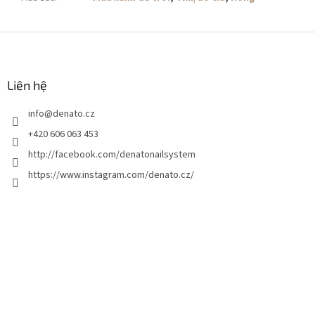
C
h
â
n
Liên hệ
t
info
@
denato.cz
r
a
+420 606 063 453
n
http://facebook.com/denatonailsystem
g
https://www.instagram.com/denato.cz/