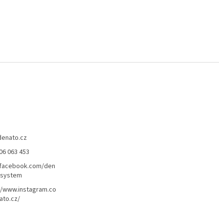
denato.cz
06 063 453
/facebook.com/den
lsystem
//www.instagram.co
ato.cz/