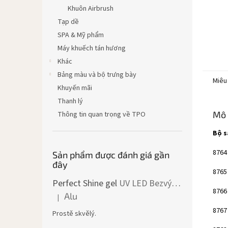
Khuôn Airbrush
Tạp dề
SPA & Mỹ phẩm
Máy khuếch tán hương
Khác
Bảng màu và bộ trưng bày
Miêu
Khuyến mãi
Thanh lý
Mô 
Thông tin quan trọng về TPO
Bộ 
8764
Sản phẩm được đánh giá gần
đây
8765
Perfect Shine gel
UV LED Bezvýpotkový lesk
8766
Alu
|
Đánh giá sản phẩm là 5 trên 5 sao.
8767
Prostě skvělý.