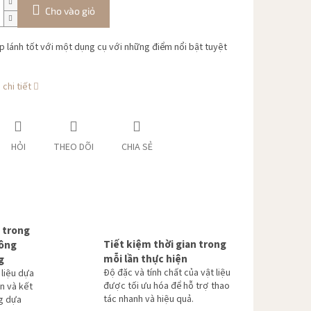
Cho vào giỏ
p lánh tốt với một dụng cụ với những điểm nổi bật tuyệt
chi tiết
HỎI
THEO DÕI
CHIA SẺ
 trong
Tiết kiệm thời gian trong
hông
mỗi lần thực hiện
g
Độ đặc và tính chất của vật liệu
 liệu dựa
được tối ưu hóa để hỗ trợ thao
n và kết
tác nhanh và hiệu quả.
g dựa