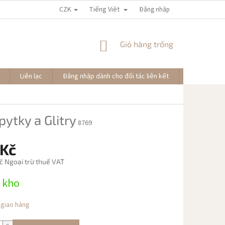
CZK
Tiếng Việt
Đăng nhập
GIỎ
Giỏ hàng trống
HÀNG
Liên lạc
Đăng nhập dành cho đối tác liên kết
Đơn hàng củ
pytky a Glitry
8769
 Kč
č Ngoại trừ thuế VAT
 kho
 giao hàng