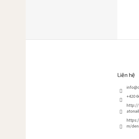
C
h
â
n
t
Liên hệ
r
a
info
@
n
g
+420 6
http:/
atonai
https:
m/den