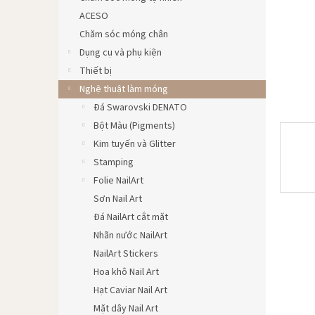
ACESO
Chăm sóc móng chân
Dụng cụ và phụ kiện
Thiết bị
Nghệ thuật làm móng
Đá Swarovski DENATO
Bột Màu (Pigments)
Kim tuyến và Glitter
Stamping
Folie NailArt
Sơn Nail Art
Đá NailArt cắt mặt
Nhãn nước NailArt
NailArt Stickers
Hoa khô Nail Art
Hạt Caviar Nail Art
Mặt dây Nail Art