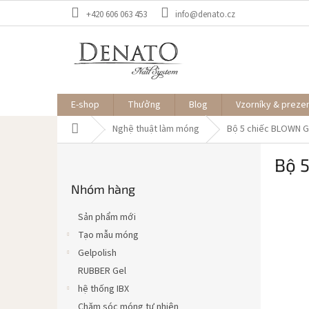
Chuyển
+420 606 063 453
info@denato.cz
qua
phần
nội
dung
E-shop
Thưởng
Blog
Vzorníky & preze
Trang
Nghệ thuật làm móng
Bộ 5 chiếc BLOWN G
chủ
T
Bộ 
h
Bỏ
a
Nhóm hàng
qua
n
danh
h
mục
Sản phẩm mới
b
Tạo mẫu móng
ê
Gelpolish
n
RUBBER Gel
hệ thống IBX
Chăm sóc móng tự nhiên