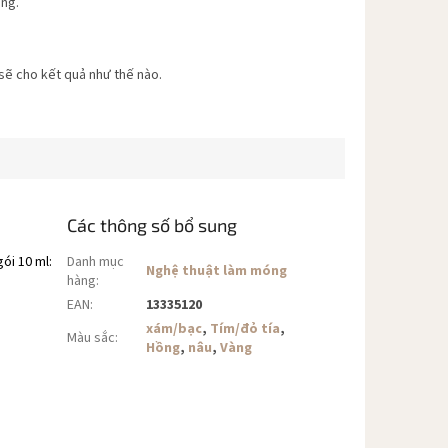
ang.
 sẽ cho kết quả như thế nào.
Các thông số bổ sung
ói 10 ml:
Danh mục
Nghệ thuật làm móng
hàng
:
EAN
:
13335120
xám/bạc
,
Tím/đỏ tía
,
Màu sắc
:
Hồng
,
nâu
,
Vàng