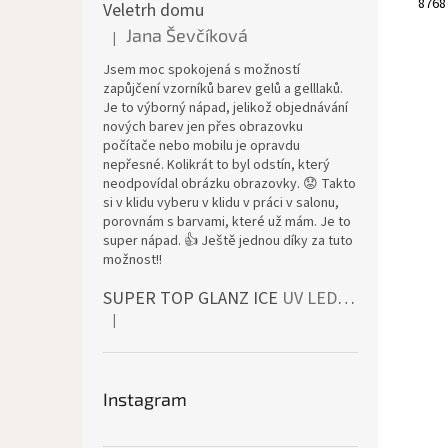
8768
Veletrh domu
Jana Ševčíková
|
Đánh giá sản phẩm là 5 trên 5 sao.
Jsem moc spokojená s možností
zapůjčení vzorníků barev gelů a gelllaků.
Je to výborný nápad, jelikož objednávání
nových barev jen přes obrazovku
počítače nebo mobilu je opravdu
nepřesné. Kolikrát to byl odstín, který
neodpovídal obrázku obrazovky. 😟 Takto
si v klidu vyberu v klidu v práci v salonu,
porovnám s barvami, které už mám. Je to
super nápad. 👍 Ještě jednou díky za tuto
možnost!!
SUPER TOP GLANZ ICE
UV LED bezvýpotkový vrchní lesk
|
Đánh giá sản phẩm là 4 trên 5 sao.
Instagram