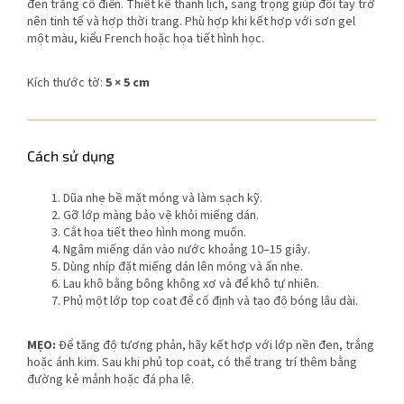
đen trắng cổ điển. Thiết kế thanh lịch, sang trọng giúp đôi tay trở
nên tinh tế và hợp thời trang. Phù hợp khi kết hợp với sơn gel
một màu, kiểu French hoặc họa tiết hình học.
Kích thước tờ:
5 × 5 cm
Cách sử dụng
Dũa nhẹ bề mặt móng và làm sạch kỹ.
Gỡ lớp màng bảo vệ khỏi miếng dán.
Cắt họa tiết theo hình mong muốn.
Ngâm miếng dán vào nước khoảng 10–15 giây.
Dùng nhíp đặt miếng dán lên móng và ấn nhẹ.
Lau khô bằng bông không xơ và để khô tự nhiên.
Phủ một lớp top coat để cố định và tạo độ bóng lâu dài.
MẸO:
Để tăng độ tương phản, hãy kết hợp với lớp nền đen, trắng
hoặc ánh kim. Sau khi phủ top coat, có thể trang trí thêm bằng
đường kẻ mảnh hoặc đá pha lê.