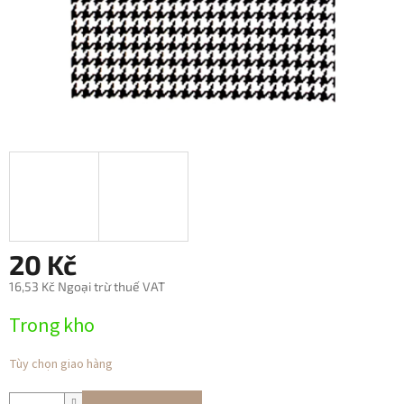
20 Kč
16,53 Kč Ngoại trừ thuế VAT
Giá
Trong kho
đo
lường:
Tùy chọn giao hàng