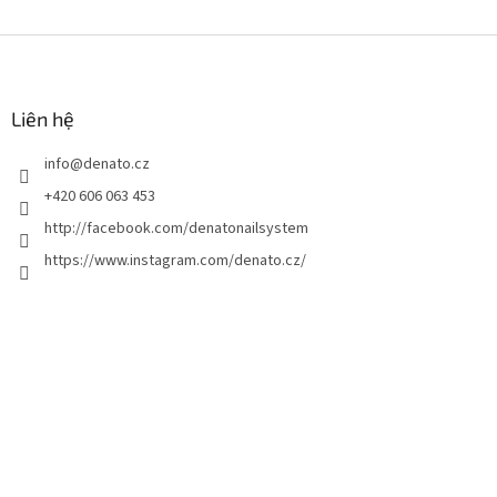
C
h
â
n
Liên hệ
t
info
@
denato.cz
r
a
+420 606 063 453
n
http://facebook.com/denatonailsystem
g
https://www.instagram.com/denato.cz/