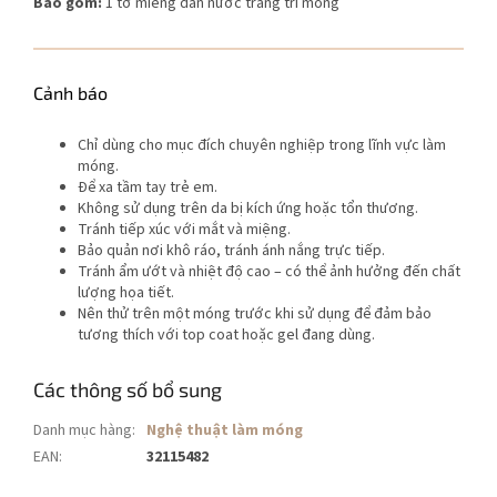
Bao gồm:
1 tờ miếng dán nước trang trí móng
Cảnh báo
Chỉ dùng cho mục đích chuyên nghiệp trong lĩnh vực làm
móng.
Để xa tầm tay trẻ em.
Không sử dụng trên da bị kích ứng hoặc tổn thương.
Tránh tiếp xúc với mắt và miệng.
Bảo quản nơi khô ráo, tránh ánh nắng trực tiếp.
Tránh ẩm ướt và nhiệt độ cao – có thể ảnh hưởng đến chất
lượng họa tiết.
Nên thử trên một móng trước khi sử dụng để đảm bảo
tương thích với top coat hoặc gel đang dùng.
Các thông số bổ sung
Danh mục hàng
:
Nghệ thuật làm móng
EAN
:
32115482