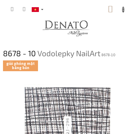
Chuyển
GIỎ
qua
phần
HÀNG
nội
dung
8678 - 10
Vodolepky NailArt
8678-10
giải phóng mặt
bằng bán