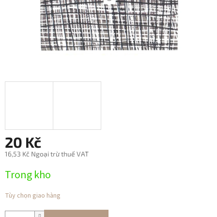
20 Kč
16,53 Kč Ngoại trừ thuế VAT
Giá
Trong kho
đo
lường:
Tùy chọn giao hàng