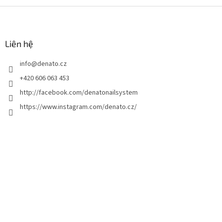
C
h
â
n
Liên hệ
t
info
@
denato.cz
r
a
+420 606 063 453
n
http://facebook.com/denatonailsystem
g
https://www.instagram.com/denato.cz/