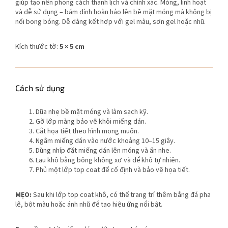
giúp tạo nên phong cách thanh lịch và chính xác. Mỏng, linh hoạt
và dễ sử dụng – bám dính hoàn hảo lên bề mặt móng mà không bị
nổi bong bóng. Dễ dàng kết hợp với gel màu, sơn gel hoặc nhũ.
Kích thước tờ:
5 × 5 cm
Cách sử dụng
Dũa nhẹ bề mặt móng và làm sạch kỹ.
Gỡ lớp màng bảo vệ khỏi miếng dán.
Cắt họa tiết theo hình mong muốn.
Ngâm miếng dán vào nước khoảng 10–15 giây.
Dùng nhíp đặt miếng dán lên móng và ấn nhẹ.
Lau khô bằng bông không xơ và để khô tự nhiên.
Phủ một lớp top coat để cố định và bảo vệ họa tiết.
MẸO:
Sau khi lớp top coat khô, có thể trang trí thêm bằng đá pha
lê, bột màu hoặc ánh nhũ để tạo hiệu ứng nổi bật.