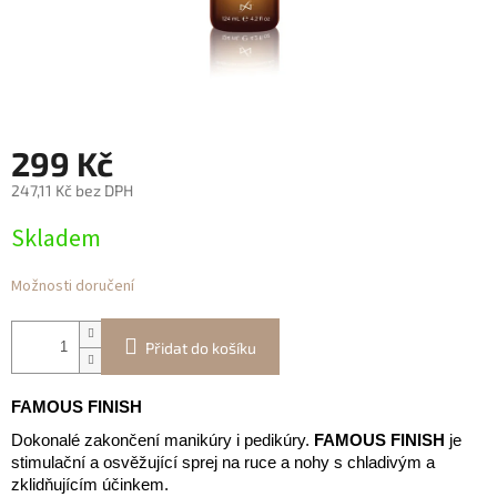
299 Kč
247,11 Kč bez DPH
Měrná
Skladem
cena:
Možnosti doručení
Přidat do košíku
FAMOUS FINISH
Dokonalé zakončení manikúry i pedikúry.
FAMOUS FINISH
je
stimulační a osvěžující sprej na ruce a nohy s chladivým a
zklidňujícím účinkem.