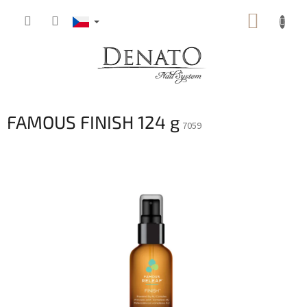
Přejít
NÁKUP
na
obsah
KOŠÍK
FAMOUS FINISH 124 g
7059