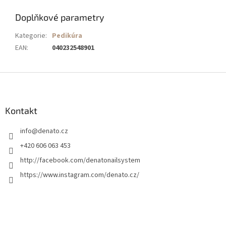
Doplňkové parametry
Kategorie
:
Pedikúra
EAN
:
040232548901
Z
á
p
a
Kontakt
t
info
@
denato.cz
í
+420 606 063 453
http://facebook.com/denatonailsystem
https://www.instagram.com/denato.cz/