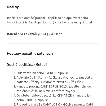
Náš tip
Ideální i pro domácí použití – například po opalování nebo
fyzické zátěži. Zajišťuje okamžitý chladivý a osvěžující pocit.
Balení pro zákazníky:
124 g / 4.2 ﬂ oz
Postupy použití v salonech
Suchá pedikúra (Releaf)
Odstraňte lak nebo HYBRID Gelpolish.
Aplikujte CUTI CAL na kůžičky a paty, nechte působit a
zatlačte kůžičky. Odstraňte ztvrdlou kůži rašplí.
Naneste peeling DADI´SCRUB GOLD, zabalte nohy do
teplého ručníku na 5 min a setřete zbytky.
Očistěte nehtovou ploténku CINNATIZE a naneste lak
nebo HYBRID Gelpolish.
Proveďte masáž s DADI´LOTION GOLD a naneste DADI