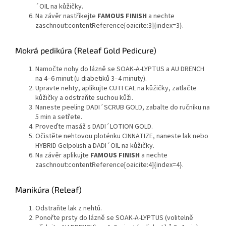
´OIL na kůžičky.
Na závěr nastříkejte
FAMOUS FINISH
a nechte
zaschnout:contentReference[oaicite:3]{index=3}.
Mokrá pedikúra (Releaf Gold Pedicure)
Namočte nohy do lázně se SOAK-A-LYPTUS a AU DRENCH
na 4–6 minut (u diabetiků 3–4 minuty).
Upravte nehty, aplikujte CUTI CAL na kůžičky, zatlačte
kůžičky a odstraňte suchou kůži.
Naneste peeling DADI´SCRUB GOLD, zabalte do ručníku na
5 min a setřete.
Proveďte masáž s DADI´LOTION GOLD.
Očistěte nehtovou ploténku CINNATIZE, naneste lak nebo
HYBRID Gelpolish a DADI´OIL na kůžičky.
Na závěr aplikujte
FAMOUS FINISH
a nechte
zaschnout:contentReference[oaicite:4]{index=4}.
Manikúra (Releaf)
Odstraňte lak z nehtů.
Ponořte prsty do lázně se SOAK-A-LYPTUS (volitelně