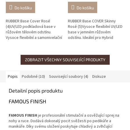
Do košíku
Do košíku
RUBBER Base Cover Rosé
RUBBER Base COVER Skinny
(4)UV/LED podkladová base v
Rosé (5)Vysoce flexibilní UV/LED
růžovém tělovém odstínu.
base v jemném růžovém
Vysoce flexibilní a samonivelační
odstínu. Ideální pro Hybrid
pro Hybrid gelpolish a citlivé
gellaky i modeláž oslabených
nehty.
nehtů.
ZOBRAZIT VŠECHNY SOUVISEJÍCÍ PRODUKTY
Popis
Podobné (10)
Související soubory (4)
Diskuze
Detailní popis produktu
FAMOUS FINISH
FAMOUS FINISH
je profesionální stimulační a osvěžující sprej na
nohy a ruce. Dodává dokonalý pocit svěžesti po pedikúře a
manikúře. Díky svému složení poskytuje chladivý a zvlhčující