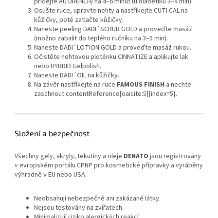
přidejte AU DRENCH) na 4–6 minut (u diabetiků 3–4 min).
Osušte ruce, upravte nehty a nastříkejte CUTI CAL na
kůžičky, poté zatlačte kůžičky.
Naneste peeling DADI´SCRUB GOLD a proveďte masáž
(možno zabalit do teplého ručníku na 3–5 min).
Naneste DADI´LOTION GOLD a proveďte masáž rukou.
Očistěte nehtovou ploténku CINNATIZE a aplikujte lak
nebo HYBRID Gelpolish.
Naneste DADI´OIL na kůžičky.
Na závěr nastříkejte na ruce
FAMOUS FINISH
a nechte
zaschnout:contentReference[oaicite:5]{index=5}.
Složení a bezpečnost
Všechny gely, akryly, tekutiny a oleje
DENATO
jsou registrovány
v evropském portálu CPNP pro kosmetické přípravky a vyráběny
výhradně v EU nebo USA.
Neobsahují nebezpečné ani zakázané látky.
Nejsou testovány na zvířatech.
Minimalizují riziko alergických reakcí.