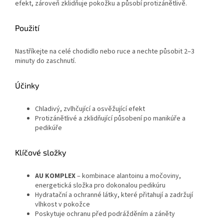
efekt, zároveň zklidňuje pokožku a působí protizánětlivě.
Použití
Nastříkejte na celé chodidlo nebo ruce a nechte působit 2–3
minuty do zaschnutí.
Účinky
Chladivý, zvlhčující a osvěžující efekt
Protizánětlivé a zklidňující působení po manikúře a
pedikúře
Klíčové složky
AU KOMPLEX
– kombinace alantoinu a močoviny,
energetická složka pro dokonalou pedikúru
Hydratační a ochranné látky, které přitahují a zadržují
vlhkost v pokožce
Poskytuje ochranu před podrážděním a záněty