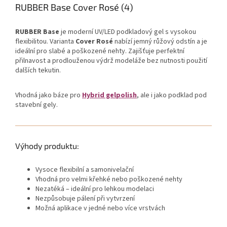
RUBBER Base Cover Rosé (4)
RUBBER Base
je moderní UV/LED podkladový gel s vysokou
flexibilitou. Varianta
Cover Rosé
nabízí jemný růžový odstín a je
ideální pro slabé a poškozené nehty. Zajišťuje perfektní
přilnavost a prodlouženou výdrž modeláže bez nutnosti použití
dalších tekutin.
Vhodná jako báze pro
Hybrid gelpolish
, ale i jako podklad pod
stavební gely.
Výhody produktu:
Vysoce flexibilní a samonivelační
Vhodná pro velmi křehké nebo poškozené nehty
Nezatéká – ideální pro lehkou modelaci
Nezpůsobuje pálení při vytvrzení
Možná aplikace v jedné nebo více vrstvách