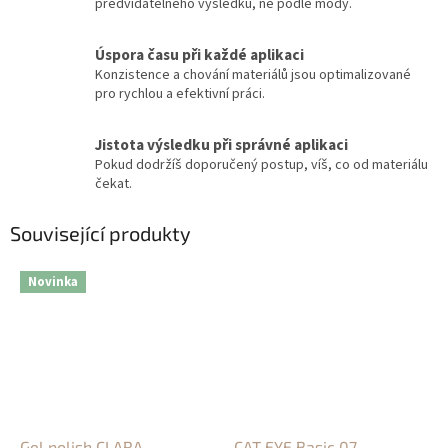
předvídatelného výsledku, ne podle módy.
Úspora času při každé aplikaci
Konzistence a chování materiálů jsou optimalizované
pro rychlou a efektivní práci.
Jistota výsledku při správné aplikaci
Pokud dodržíš doporučený postup, víš, co od materiálu
čekat.
Související produkty
Novinka
Gel polish CLARA
CAT EYE Basic 07