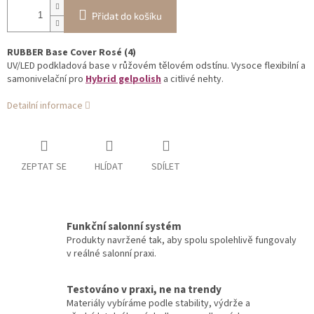
Přidat do košíku
RUBBER Base Cover Rosé (4)
UV/LED podkladová base v růžovém tělovém odstínu. Vysoce flexibilní a
samonivelační pro
Hybrid gelpolish
a citlivé nehty.
Detailní informace
ZEPTAT SE
HLÍDAT
SDÍLET
Funkční salonní systém
Produkty navržené tak, aby spolu spolehlivě fungovaly
v reálné salonní praxi.
Testováno v praxi, ne na trendy
Materiály vybíráme podle stability, výdrže a