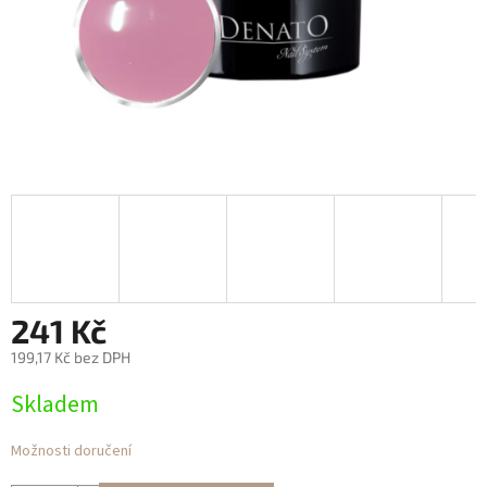
241 Kč
199,17 Kč bez DPH
Měrná
Skladem
cena:
Možnosti doručení