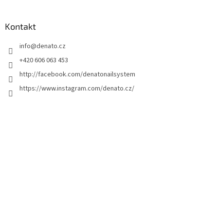
á
p
a
Kontakt
t
info
@
denato.cz
í
+420 606 063 453
http://facebook.com/denatonailsystem
https://www.instagram.com/denato.cz/