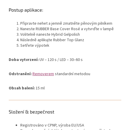
Postup aplikace:
Připravte nehet a jemně zmatněte pěnovým pilníkem
Naneste RUBBER Base Cover Rosé a vytvrďte v lampě
Volitelně naneste Hybrid Gelpolish
Následně aplikujte Rubber Top Glanz
Setřete výpotek
Doba vytvrzení:
UV – 120 s / LED – 30–60 s
Odstranění:
Removerem
standardní metodou
Obsah balení:
15 ml
Složení & bezpečnost
Registrováno v CPNP, výroba EU/USA