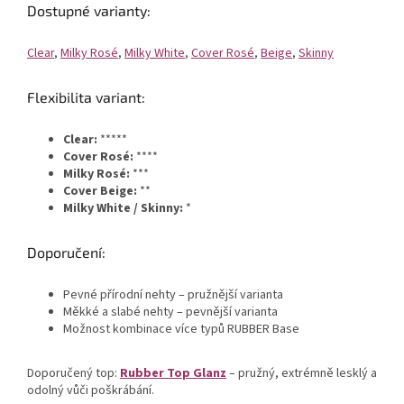
Dostupné varianty:
Clear
,
Milky Rosé
,
Milky White
,
Cover Rosé
,
Beige
,
Skinny
Flexibilita variant:
Clear:
*****
Cover Rosé:
****
Milky Rosé:
***
Cover Beige:
**
Milky White / Skinny:
*
Doporučení:
Pevné přírodní nehty – pružnější varianta
Měkké a slabé nehty – pevnější varianta
Možnost kombinace více typů RUBBER Base
Doporučený top:
Rubber Top Glanz
– pružný, extrémně lesklý a
odolný vůči poškrábání.