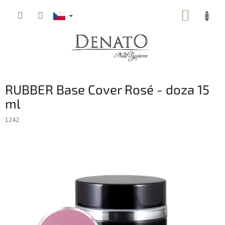
Přejít
NÁKUP
na
obsah
KOŠÍK
RUBBER Base Cover Rosé - doza 15
ml
1242