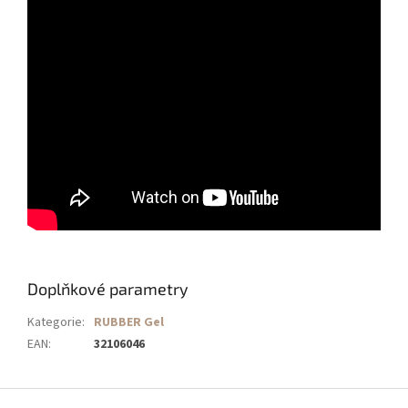
Doplňkové parametry
Kategorie
:
RUBBER Gel
EAN
:
32106046
Z