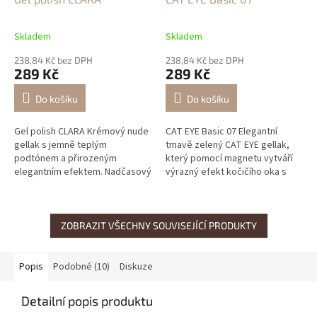
Skladem
Skladem
238,84 Kč bez DPH
238,84 Kč bez DPH
289 Kč
289 Kč
Do košíku
Do košíku
Gel polish CLARA Krémový nude
CAT EYE Basic 07 Elegantní
gellak s jemně teplým
tmavě zelený CAT EYE gellak,
podtónem a přirozeným
který pomocí magnetu vytváří
elegantním efektem. Nadčasový
výrazný efekt kočičího oka s
odstín pro čistou, svěží a
luxusním, hlubokým a moderním
sofistikovanou manikúru.
vzhledem.
ZOBRAZIT VŠECHNY SOUVISEJÍCÍ PRODUKTY
Popis
Podobné (10)
Diskuze
Detailní popis produktu