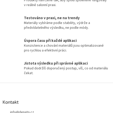
Produkty navržené tak, aby spolu spolehlivě fungovaly
d
v reálné salonní praxi.
a
c
í
Testováno v praxi, ne na trendy
p
Materiály vybíráme podle stability, výdrže a
r
předvídatelného výsledku, ne podle módy.
v
k
y
Úspora času při každé aplikaci
v
Konzistence a chování materiálů jsou optimalizované
ý
pro rychlou a efektivní práci.
p
i
Jistota výsledku při správné aplikaci
s
Pokud dodržíš doporučený postup, víš, co od materiálu
u
čekat.
Z
á
p
a
Kontakt
t
info
@
denato.cz
í