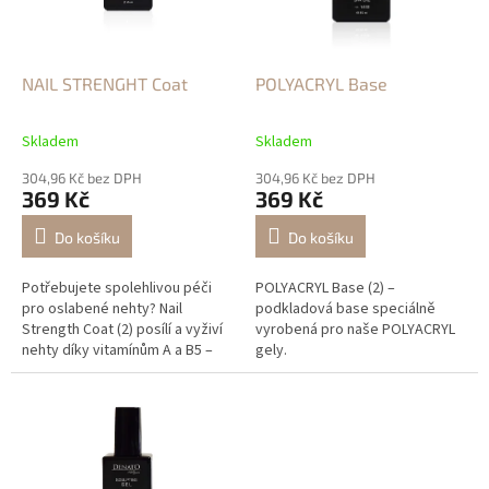
ů
p
r
o
d
NAIL STRENGHT Coat
POLYACRYL Base
u
k
Skladem
Skladem
t
ů
304,96 Kč bez DPH
304,96 Kč bez DPH
369 Kč
369 Kč
Do košíku
Do košíku
Potřebujete spolehlivou péči
POLYACRYL Base (2) –
pro oslabené nehty? Nail
podkladová base speciálně
Strength Coat (2) posílí a vyživí
vyrobená pro naše POLYACRYL
nehty díky vitamínům A a B5 –
gely.
ideální jako base pro hybrid i
modeláž.