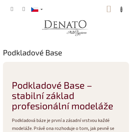
Přejít
NÁKUP
na
obsah
KOŠÍK
Podkladové Base
Podkladové Base –
stabilní základ
profesionální modeláže
Podkladová báze je první a zásadní vrstvou každé
modeláže. Právě ona rozhoduje o tom, jak pevně se