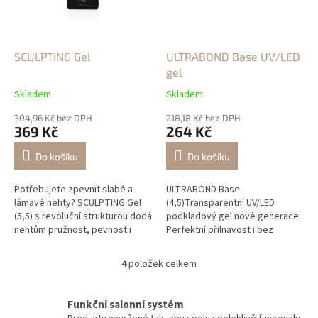
SCULPTING Gel
ULTRABOND Base UV/LED
gel
Skladem
Skladem
304,96 Kč bez DPH
218,18 Kč bez DPH
369 Kč
264 Kč
Do košíku
Do košíku
Potřebujete zpevnit slabé a
ULTRABOND Base
lámavé nehty? SCULPTING Gel
(4,5)Transparentní UV/LED
(5,5) s revoluční strukturou dodá
podkladový gel nové generace.
nehtům pružnost, pevnost i
Perfektní přilnavost i bez
přirozený lesk – ideální i pro
použití tekutin – ideální pro
použití s Coffin tipy.
problémové nehty.
4
položek celkem
O
v
l
Funkční salonní systém
á