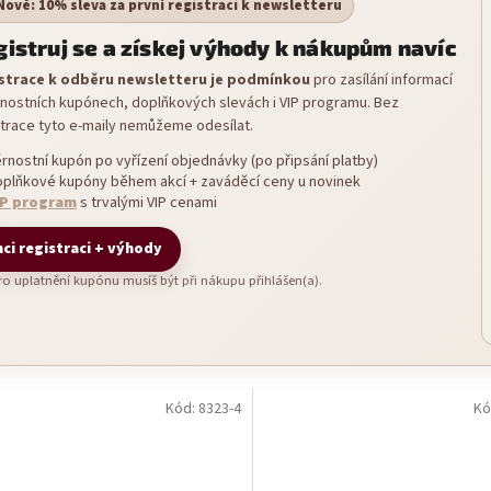
Nově: 10% sleva za první registraci k newsletteru
istruj se a získej výhody k nákupům navíc
strace k odběru newsletteru je podmínkou
pro zasílání informací
rnostních kupónech, doplňkových slevách i VIP programu. Bez
strace tyto e-maily nemůžeme odesílat.
rnostní kupón po vyřízení objednávky (po připsání platby)
plňkové kupóny během akcí + zaváděcí ceny u novinek
IP program
s trvalými VIP cenami
ci registraci + výhody
Pro uplatnění kupónu musíš být při nákupu přihlášen(a).
Kód:
8323-4
Kó