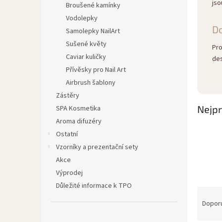
jso
Broušené kamínky
Vodolepky
D
Samolepky NailArt
Sušené květy
Pro
Caviar kuličky
des
Přívěsky pro Nail Art
Airbrush šablony
Zástěry
Nejpr
SPA Kosmetika
Aroma difuzéry
Ostatní
Vzorníky a prezentační sety
Akce
Výprodej
Důležité informace k TPO
Ř
a
Dopor
z