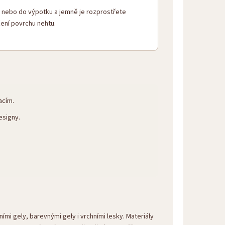
lu nebo do výpotku a jemně je rozprostřete
žení povrchu nehtu.
acím.
esigny.
ími gely, barevnými gely i vrchními lesky. Materiály