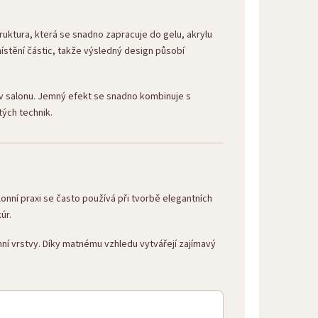
ruktura, která se snadno zapracuje do gelu, akrylu
ístění částic, takže výsledný design působí
ci v salonu. Jemný efekt se snadno kombinuje s
tých technik.
alonní praxi se často používá při tvorbě elegantních
úr.
ní vrstvy. Díky matnému vzhledu vytvářejí zajímavý