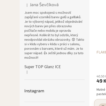
Jana Ševčíková
|
Hodnocení produktu je 5 z 5 hvězdiček.
Jsem moc spokojená s možností
zapůjčení vzorníků barev gelů a gelllaků.
Je to výborný nápad, jelikož objednávání
nových barev jen přes obrazovku
počítače nebo mobilu je opravdu
nepřesné. Kolikrát to byl odstín, který
neodpovídal obrázku obrazovky. 😟 Takto
si v klidu vyberu v klidu v práci v salonu,
porovnám s barvami, které už mám. Je to
FLAK
super nápad. 👍 Ještě jednou díky za tuto
možnost!!
Super TOP Glanz ICE
|
Hodnocení produktu je 4 z 5 hvězdiček.
40,50 
49 
Matné 
Instagram
pastel