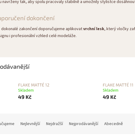
u navrženy tak, aby spolu pracovaly stabilně a umožnily stylistce dosáhnou
oporučení dokončení
 dokonalé zakončení doporučujeme aplikovat
vrchní lesk
, který vločky zaf
ignu i profesionální vzhled celé modeláže.
odávanější
FLAKE MATTÉ 12
FLAKE MATTÉ 11
Skladem
Skladem
49 Kč
49 Kč
učujeme
Nejlevnější
Nejdražší
Nejprodávanější
Abecedně