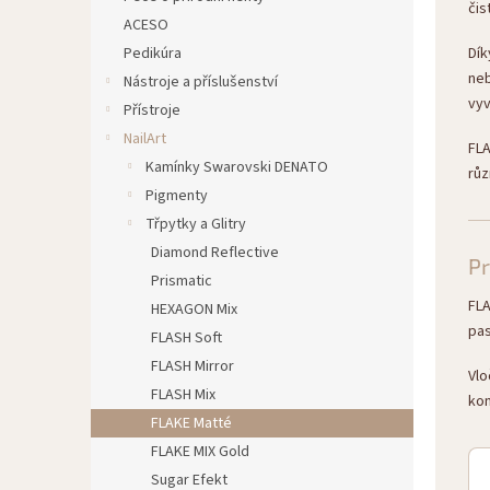
čis
n
ACESO
e
Pedikúra
Dí
l
neb
Nástroje a příslušenství
vyv
Přístroje
NailArt
FLA
Kamínky Swarovski DENATO
růz
Pigmenty
Třpytky a Glitry
Diamond Reflective
Pr
Prismatic
FLA
HEXAGON Mix
pas
FLASH Soft
FLASH Mirror
Vlo
FLASH Mix
kon
FLAKE Matté
FLAKE MIX Gold
Sugar Efekt