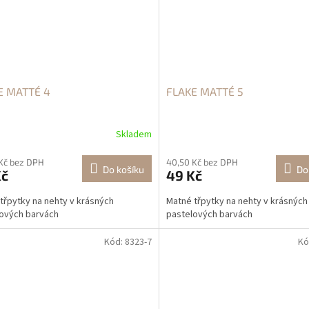
E MATTÉ 4
FLAKE MATTÉ 5
Skladem
Kč bez DPH
40,50 Kč bez DPH
Do košíku
Do
Kč
49 Kč
třpytky na nehty v krásných
Matné třpytky na nehty v krásných
ových barvách
pastelových barvách
Kód:
8323-7
Kó