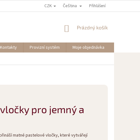
CZK
Čeština
Přihlášení
NÁKUPNÍ
Prázdný košík
KOŠÍK
Kontakty
Provizní systém
Moje objednávka
vločky pro jemný a
přináší matné pastelové vločky, které vytvářejí