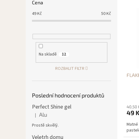
e
Cena
V
n
49
Kč
50
Kč
ý
í
p
p
i
r
s
o
p
d
r
u
Na skladě
12
o
k
d
t
ROZBALIT FILTR
u
ů
FLAK
k
t
ů
Poslední hodnocení produktů
Perfect Shine gel
40,50 
49 
Alu
|
Hodnocení produktu je 5 z 5 hvězdiček.
Matné 
Prostě skvělý.
pastel
Veletrh domu