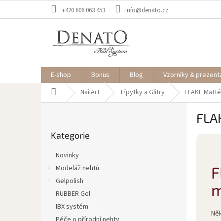
Přejít
+420 606 063 453
info@denato.cz
na
obsah
E-shop
Bonus
Blog
Vzorníky & prezent
Domů
NailArt
Třpytky a Glitry
FLAKE Matté
P
FLA
o
Přeskočit
s
Kategorie
kategorie
t
r
Novinky
a
F
Modeláž nehtů
n
Gelpolish
n
m
í
RUBBER Gel
p
IBX systém
Něk
a
Péče o přírodní nehty