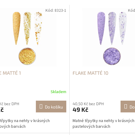
Kód:
8323-1
Kód
E MATTÉ 1
FLAKE MATTÉ 10
Skladem
Kč bez DPH
40,50 Kč bez DPH
Do košíku
Do
Kč
49 Kč
třpytky na nehty v krásných
Matné třpytky na nehty v krásných
ových barvách
pastelových barvách