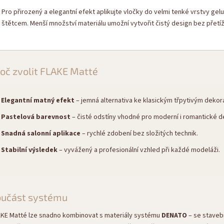
Pro přirozený a elegantní efekt aplikujte vločky do velmi tenké vrstvy ge
štětcem. Menší množství materiálu umožní vytvořit čistý design bez přetí
oč zvolit FLAKE Matté
Elegantní matný efekt
– jemná alternativa ke klasickým třpytivým dekor
Pastelová barevnost
– čisté odstíny vhodné pro moderní i romantické d
Snadná salonní aplikace
– rychlé zdobení bez složitých technik.
Stabilní výsledek
– vyvážený a profesionální vzhled při každé modeláži.
oučást systému
KE Matté lze snadno kombinovat s materiály systému
DENATO
– se stavebn