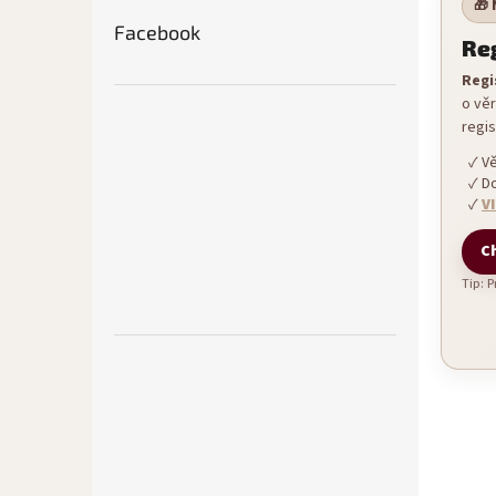
🎁 
Facebook
Reg
Regi
o vě
regi
Vě
Do
V
Ch
Tip: 