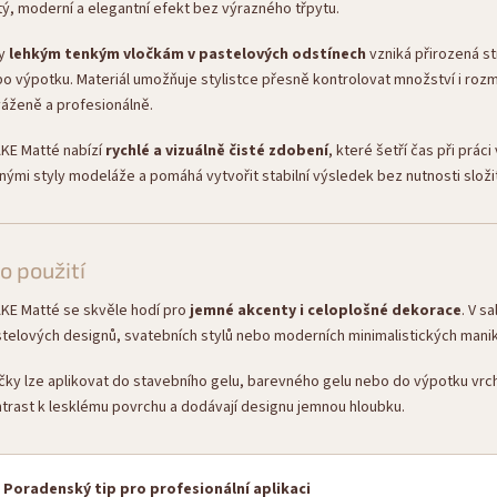
tý, moderní a elegantní efekt bez výrazného třpytu.
ky
lehkým tenkým vločkám v pastelových odstínech
vzniká přirozená st
o výpotku. Materiál umožňuje stylistce přesně kontrolovat množství i rozm
áženě a profesionálně.
KE Matté nabízí
rychlé a vizuálně čisté zdobení
, které šetří čas při prá
nými styly modeláže a pomáhá vytvořit stabilní výsledek bez nutnosti složi
o použití
KE Matté se skvěle hodí pro
jemné akcenty i celoplošné dekorace
. V s
telových designů, svatebních stylů nebo moderních minimalistických manik
čky lze aplikovat do stavebního gelu, barevného gelu nebo do výpotku vrch
trast k lesklému povrchu a dodávají designu jemnou hloubku.
Poradenský tip pro profesionální aplikaci