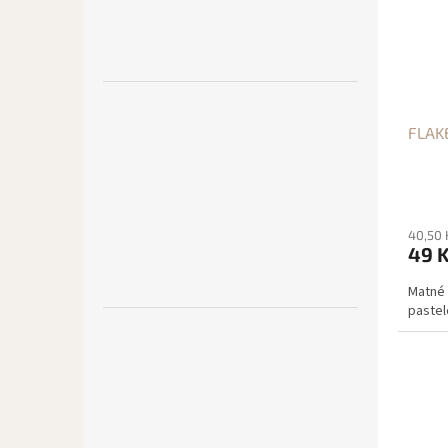
FLAK
40,50 
49 
Matné 
pastel