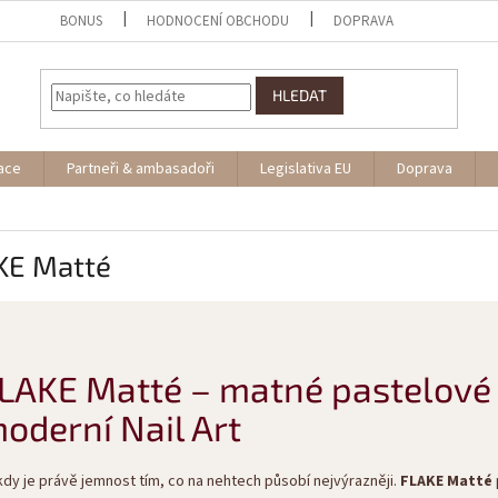
BONUS
HODNOCENÍ OBCHODU
DOPRAVA
HLEDAT
ace
Partneři & ambasadoři
Legislativa EU
Doprava
KE Matté
LAKE Matté – matné pastelové 
oderní Nail Art
dy je právě jemnost tím, co na nehtech působí nejvýrazněji.
FLAKE Matté