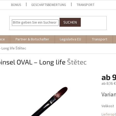
BONUS
GESCHÄFTSBEWERTUNG
TRANSPORT
SUCHEN
ace
Partner & Botschafter
Legislativa EU
Transport
 Long life
Štětec
insel OVAL – Long life
Štětec
ab
9
ab
8,16 €
Verkaufs
Varia
Velikost
Lieferop