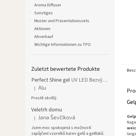
Aroma Diffuser
Sonstiges
Muster und Präsentationssets
Aktionen
Abverkauf
Wichtige Informationen zu TPO
Zuletzt bewertete Produkte
Besc
Perfect Shine gel
UV LED Bezvýpotkový lesk
Alu
|
Die Produktbewertung beträgt 5 von 5 Sternen.
Pro
Prostě skvělý.
Gel
Veletrh domu
Gelp
Jana Ševčíková
|
Die Produktbewertung beträgt 5 von 5 Sternen.
Nage
Jsem moc spokojená s možností
weic
zapůjčení vzorníků barev gelů a gelllaků.
läng