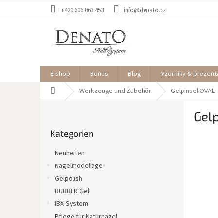
Zum
+420 606 063 453
info@denato.cz
Inhalt
springen
E-shop
Bonus
Blog
Vzorníky & prezent
Startseite
Werkzeuge und Zubehör
Gelpinsel OVAL –
S
Gelp
e
Kategorien
i
Kategorien
überspringen
t
e
Neuheiten
n
Nagelmodellage
l
Gelpolish
e
i
RUBBER Gel
s
IBX-System
t
Pflege für Naturnägel