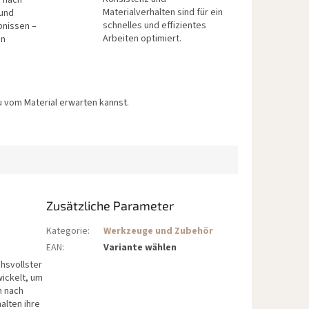
n nach
Materialverhalten sind für ein
 und
schnelles und effizientes
bnissen –
Arbeiten optimiert.
en
 vom Material erwarten kannst.
Zusätzliche Parameter
Kategorie
:
Werkzeuge und Zubehör
EAN
:
Variante wählen
chsvollster
ickelt, um
h nach
alten ihre