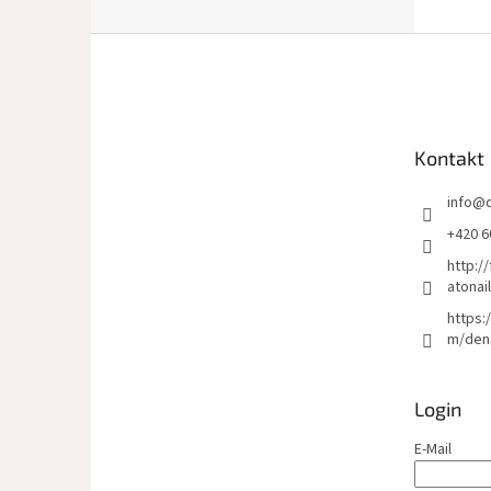
F
u
ß
z
e
Kontakt
i
l
info
@
e
+420 6
http:/
atonai
https:
m/den
Login
E-Mail