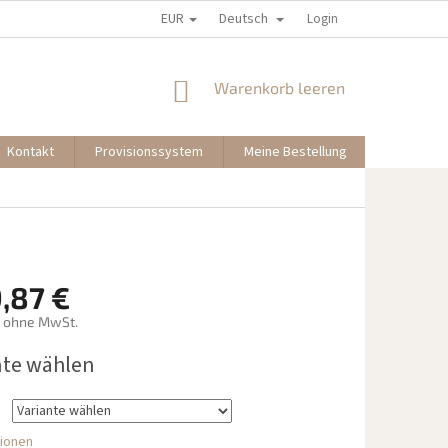
EUR
Deutsch
Login
WARENKORB
Warenkorb leeren
Kontakt
Provisionssystem
Meine Bestellung
,87 €
ohne MwSt.
preis:
nte wählen
tionen