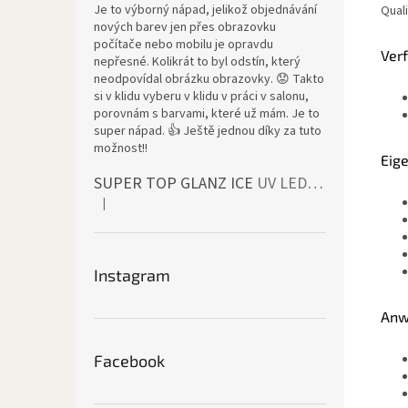
Je to výborný nápad, jelikož objednávání
Quali
nových barev jen přes obrazovku
počítače nebo mobilu je opravdu
Ver
nepřesné. Kolikrát to byl odstín, který
neodpovídal obrázku obrazovky. 😟 Takto
si v klidu vyberu v klidu v práci v salonu,
porovnám s barvami, které už mám. Je to
super nápad. 👍 Ještě jednou díky za tuto
možnost!!
Eig
SUPER TOP GLANZ ICE
UV LED bezvýpotkový vrchní lesk
|
Die Produktbewertung beträgt 4 von 5 Sternen.
Instagram
Anw
Facebook