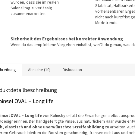
Wir wählen Materialie
wurden, dass sie im realen
Stabilität, Haltbarkeit
Salonalltag zuverlässig
vorhersehbaren Erge
zusammenarbeiten.
nicht nach kurzfristig
Modetrends.
Sicherheit des Ergebnisses bei korrekter Anwendung
Wenn du das empfohlene Vorgehen einhältst, weißt du genau, was du
hreibung
Ähnliche (10)
Diskussion
duktdetailbeschreibung
pinsel OVAL – Long life
insel OVAL – Long life
von Kolinsky erfüllt die Erwartungen selbst anspru
ldesignerinnen. Der handgefertigte Pinsel aus natürlichem Haar wurde entw
h, elastisch und ohne unerwünschte Streifenbildung
zu arbeiten. Auc
erem Gebrauch bleiben die Borsten geschmeidig, fransen nicht aus und beh