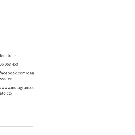
denato.cz
06 063 453
/facebook.com/den
lsystem
//www.instagram.co
ato.cz/