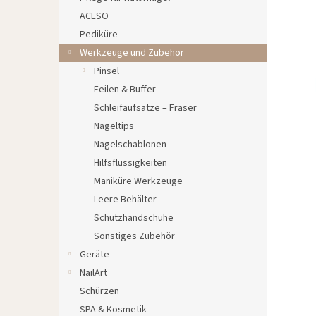
e
ACESO
Pediküre
Werkzeuge und Zubehör
Pinsel
Feilen & Buffer
Schleifaufsätze – Fräser
Nageltips
Nagelschablonen
Hilfsflüssigkeiten
Maniküre Werkzeuge
Leere Behälter
Schutzhandschuhe
Sonstiges Zubehör
Geräte
NailArt
Schürzen
SPA & Kosmetik