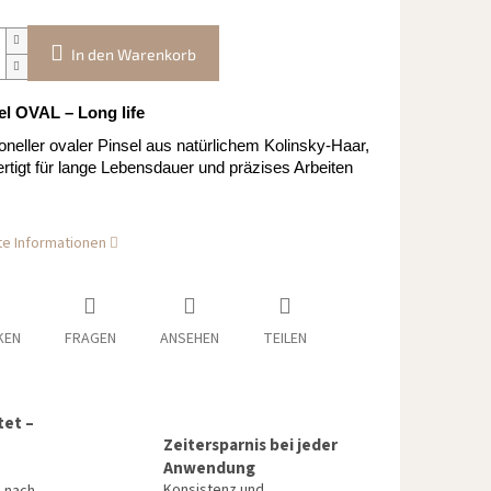
In den Warenkorb
el OVAL – Long life
oneller ovaler Pinsel aus natürlichem Kolinsky-Haar,
rtigt für lange Lebensdauer und präzises Arbeiten
rte Informationen
KEN
FRAGEN
ANSEHEN
TEILEN
tet –
Zeitersparnis bei jeder
Anwendung
Konsistenz und