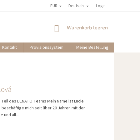
EUR
Deutsch
Login
WARENKORB
Warenkorb leeren
Kontakt
Provisionssystem
Meine Bestellung
lová
– Teil des DENATO Teams Mein Name ist Lucie
h beschäftige mich seit über 20 Jahren mit der
 und all...