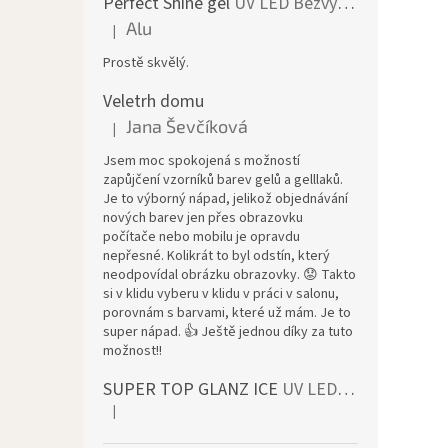
Perfect Shine gel
UV LED Bezvýpotkový lesk
Alu
|
Die Produktbewertung beträgt 5 von 5 Sternen.
Prostě skvělý.
Veletrh domu
Jana Ševčíková
|
Die Produktbewertung beträgt 5 von 5 Sternen.
Jsem moc spokojená s možností
zapůjčení vzorníků barev gelů a gelllaků.
Je to výborný nápad, jelikož objednávání
nových barev jen přes obrazovku
počítače nebo mobilu je opravdu
nepřesné. Kolikrát to byl odstín, který
neodpovídal obrázku obrazovky. 😟 Takto
si v klidu vyberu v klidu v práci v salonu,
porovnám s barvami, které už mám. Je to
super nápad. 👍 Ještě jednou díky za tuto
možnost!!
SUPER TOP GLANZ ICE
UV LED bezvýpotkový vrchní lesk
|
Die Produktbewertung beträgt 4 von 5 Sternen.