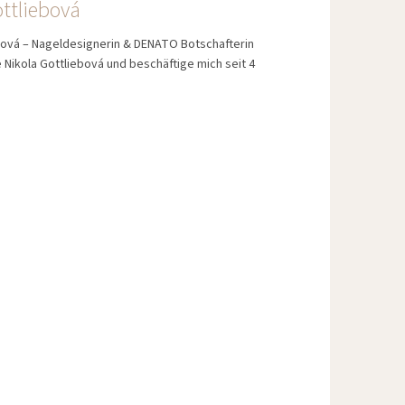
ottliebová
bová – Nageldesignerin & DENATO Botschafterin
ße Nikola Gottliebová und beschäftige mich seit 4