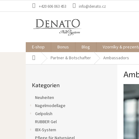
Zum
+420 606 063 453
info@denato.cz
Inhalt
springen
E-shop
Bonus
Blog
Vzorníky & prezent
Startseite
Partner & Botschafter
Ambassadors
S
Amb
e
Kategorien
i
Kategorien
überspringen
L
t
i
e
Neuheiten
s
n
Nagelmodellage
t
l
e
Gelpolish
e
d
i
RUBBER Gel
e
s
IBX-System
r
t
Pflege für Naturnägel