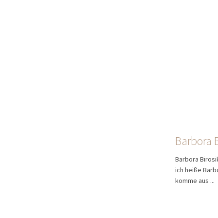
Barbora 
Barbora Birosi
ich heiße Barb
komme aus ...