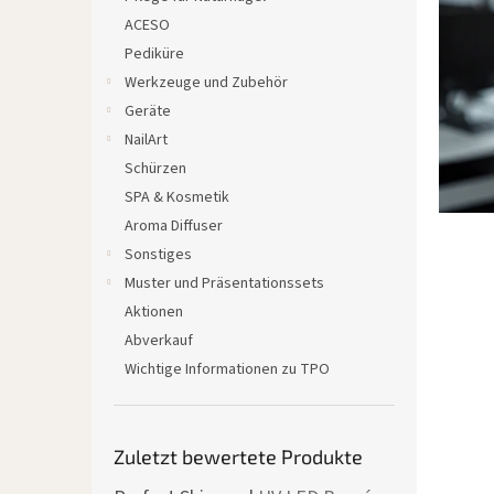
A
e
ACESO
r
Pediküre
t
i
Werkzeuge und Zubehör
k
Geräte
e
NailArt
l
Schürzen
SPA & Kosmetik
Aroma Diffuser
Sonstiges
Muster und Präsentationssets
Aktionen
Abverkauf
Wichtige Informationen zu TPO
Zuletzt bewertete Produkte