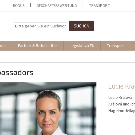
BONUS
GESCHÄFTSBEWERTUNG
TRANSPORT
SUCHEN
ace
Partner & Botschafter
Legislativa EU
Transport
assadors
Lucie Krá
Lucie Králová 
Králová und ic
Nagelmodellage