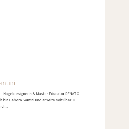
antini
i – Nageldesignerin & Master Educator DENATO
h bin Debora Santini und arbeite seit über 10
ch...