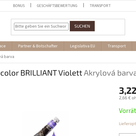
BONUS
GESCHÄFTSBEWERTUNG
TRANSPORT
SUCHEN
ace
Partner & Botschafter
Legislativa EU
Transport
vá barva
color BRILLIANT Violett
Akrylová barv
3,22
2,66 € o
Verkaufs
Vorrät
Lieferop