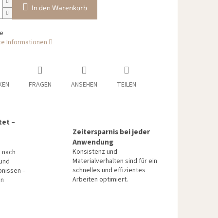
In den Warenkorb
be
rte Informationen
KEN
FRAGEN
ANSEHEN
TEILEN
tet –
Zeitersparnis bei jeder
Anwendung
Konsistenz und
n nach
Materialverhalten sind für ein
 und
schnelles und effizientes
bnissen –
Arbeiten optimiert.
en