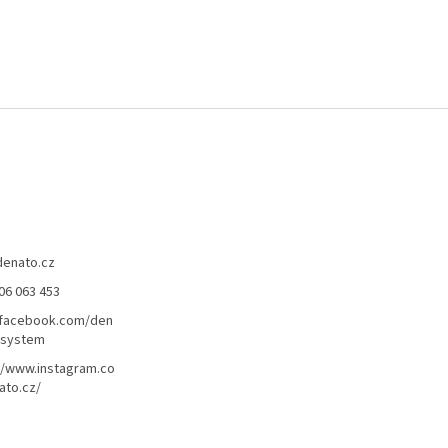
denato.cz
06 063 453
/facebook.com/den
lsystem
//www.instagram.co
ato.cz/