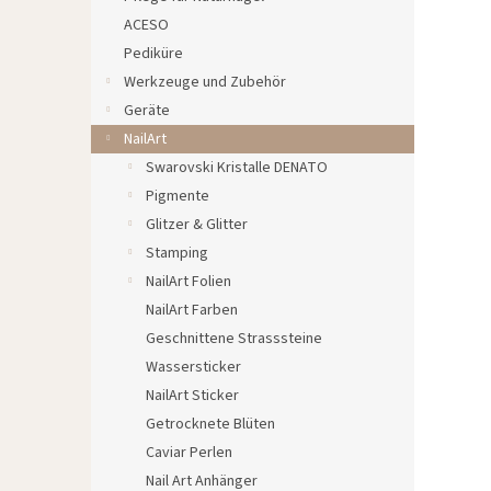
e
ACESO
Pediküre
Werkzeuge und Zubehör
Geräte
NailArt
Swarovski Kristalle DENATO
Pigmente
Glitzer & Glitter
Stamping
NailArt Folien
NailArt Farben
Geschnittene Strasssteine
Wassersticker
NailArt Sticker
Getrocknete Blüten
Caviar Perlen
Nail Art Anhänger