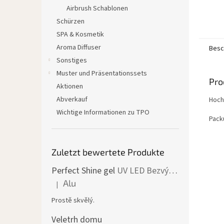
Airbrush Schablonen
Schürzen
SPA & Kosmetik
Aroma Diffuser
Besc
Sonstiges
Muster und Präsentationssets
Pro
Aktionen
Abverkauf
Hoch
Wichtige Informationen zu TPO
Pack
Zuletzt bewertete Produkte
Perfect Shine gel
UV LED Bezvýpotkový lesk
Alu
|
Die Produktbewertung beträgt 5 von 5 Sternen.
Prostě skvělý.
Veletrh domu