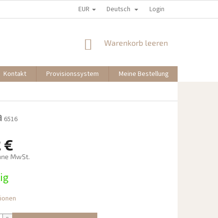
EUR
Deutsch
Login
WARENKORB
Warenkorb leeren
Kontakt
Provisionssystem
Meine Bestellung
a
6516
 €
hne MwSt.
preis:
ig
tionen