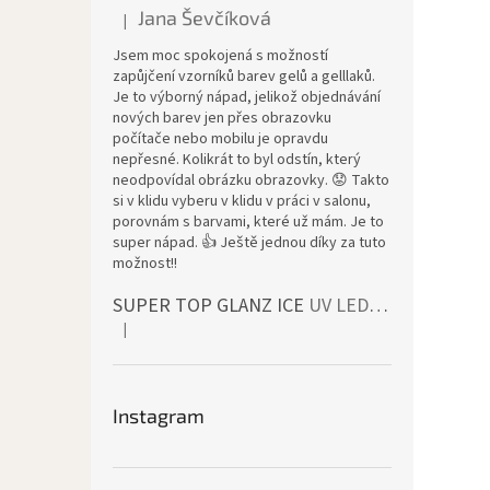
Jana Ševčíková
|
Die Produktbewertung beträgt 5 von 5 Sternen.
Jsem moc spokojená s možností
zapůjčení vzorníků barev gelů a gelllaků.
Je to výborný nápad, jelikož objednávání
nových barev jen přes obrazovku
počítače nebo mobilu je opravdu
nepřesné. Kolikrát to byl odstín, který
neodpovídal obrázku obrazovky. 😟 Takto
si v klidu vyberu v klidu v práci v salonu,
porovnám s barvami, které už mám. Je to
super nápad. 👍 Ještě jednou díky za tuto
možnost!!
SUPER TOP GLANZ ICE
UV LED bezvýpotkový vrchní lesk
|
Die Produktbewertung beträgt 4 von 5 Sternen.
Instagram