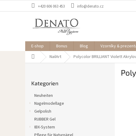
Zum
+420 606 063 453
info@denato.cz
Inhalt
springen
E-shop
Bonus
Blog
Vzorníky & prezent
Startseite
NailArt
Polycolor BRILLIANT Violett
Akrylo
S
Poly
e
Kategorien
i
Kategorien
überspringen
t
e
Neuheiten
n
Nagelmodellage
l
Gelpolish
e
i
RUBBER Gel
s
IBX-System
t
Pflege für Naturnägel