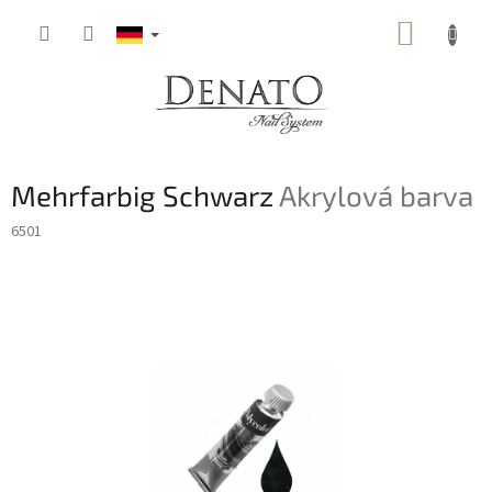
Zum
WARE
Inhalt
springen
Mehrfarbig Schwarz
Akrylová barva
6501