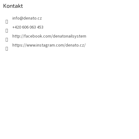
z
Kontakt
e
info
@
denato.cz
i
l
+420 606 063 453
e
http://facebook.com/denatonailsystem
https://www.instagram.com/denato.cz/