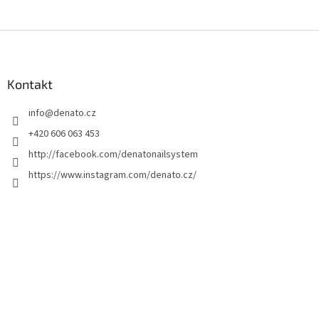
F
u
ß
z
Kontakt
e
info
@
denato.cz
i
l
+420 606 063 453
e
http://facebook.com/denatonailsystem
https://www.instagram.com/denato.cz/