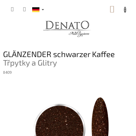
Zum
WARE
Inhalt
springen
GLÄNZENDER schwarzer Kaffee
Třpytky a Glitry
8409