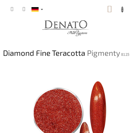
Zum
WARE
Inhalt
springen
Diamond Fine Teracotta
Pigmenty
8125