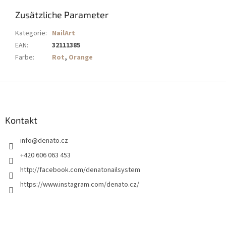
Zusätzliche Parameter
Kategorie
:
NailArt
EAN
:
32111385
Farbe
:
Rot
,
Orange
F
u
ß
z
Kontakt
e
info
@
denato.cz
i
l
+420 606 063 453
e
http://facebook.com/denatonailsystem
https://www.instagram.com/denato.cz/