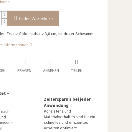
tionen
In den Warenkorb
lee-Ersatz-Silikonaufsatz 3,8 cm, niedriger Schwamm
rte Informationen
KEN
FRAGEN
ANSEHEN
TEILEN
tet –
Zeitersparnis bei jeder
Anwendung
Konsistenz und
n nach
Materialverhalten sind für ein
 und
schnelles und effizientes
bnissen –
Arbeiten optimiert.
en