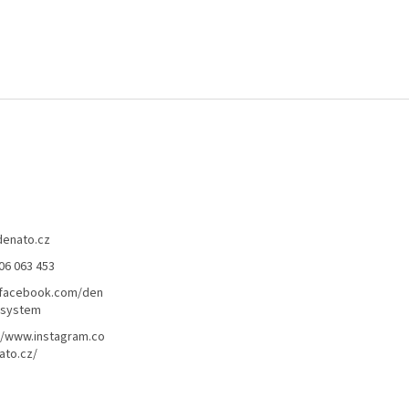
denato.cz
06 063 453
/facebook.com/den
lsystem
//www.instagram.co
ato.cz/