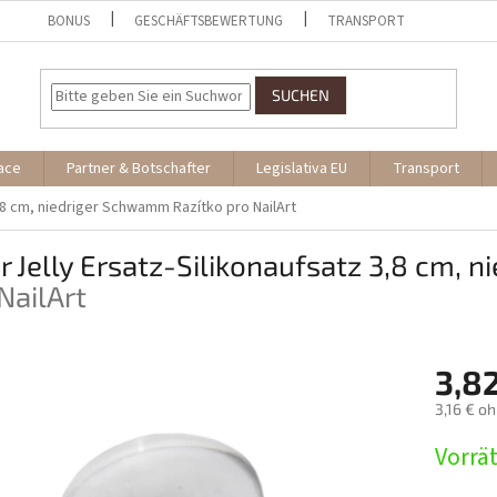
BONUS
GESCHÄFTSBEWERTUNG
TRANSPORT
SUCHEN
ace
Partner & Botschafter
Legislativa EU
Transport
 3,8 cm, niedriger Schwamm
Razítko pro NailArt
r Jelly Ersatz-Silikonaufsatz 3,8 cm,
NailArt
3,8
3,16 € o
Verkaufs
Vorrät