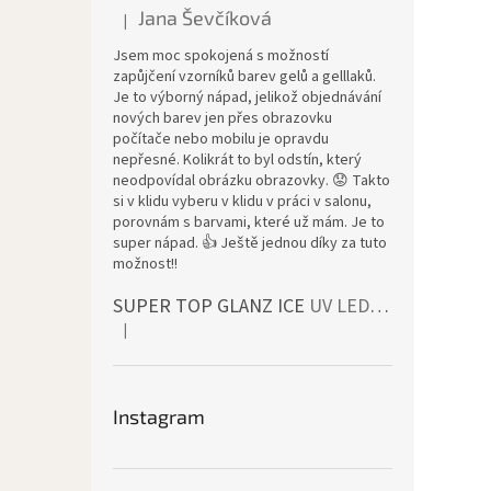
Jana Ševčíková
|
Die Produktbewertung beträgt 5 von 5 Sternen.
Jsem moc spokojená s možností
zapůjčení vzorníků barev gelů a gelllaků.
Je to výborný nápad, jelikož objednávání
nových barev jen přes obrazovku
počítače nebo mobilu je opravdu
nepřesné. Kolikrát to byl odstín, který
neodpovídal obrázku obrazovky. 😟 Takto
si v klidu vyberu v klidu v práci v salonu,
porovnám s barvami, které už mám. Je to
super nápad. 👍 Ještě jednou díky za tuto
možnost!!
SUPER TOP GLANZ ICE
UV LED bezvýpotkový vrchní lesk
|
Die Produktbewertung beträgt 4 von 5 Sternen.
Instagram