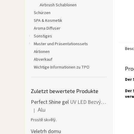
Airbrush Schablonen
Schürzen
SPA & Kosmetik
Aroma Diffuser
Sonstiges
Muster und Präsentationssets
Besc
Aktionen
Abverkauf
Wichtige Informationen zu TPO
Pro
Der 
Zuletzt bewertete Produkte
Der 
verw
Perfect Shine gel
UV LED Bezvýpotkový lesk
Alu
|
Die Produktbewertung beträgt 5 von 5 Sternen.
Prostě skvělý.
Veletrh domu