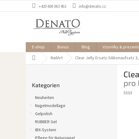
Zum
+420 606 063 453
info@denato.cz
Inhalt
springen
E-shop
Bonus
Blog
Vzorníky & prezent
Startseite
NailArt
Clear Jelly Ersatz-Silikonaufsatz
S
Clea
e
Kategorien
i
pro 
Kategorien
überspringen
t
5503
e
Neuheiten
n
Nagelmodellage
l
Gelpolish
e
i
RUBBER Gel
s
IBX-System
t
Pflege für Naturnägel