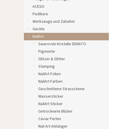
e
ACESO
Pediküre
Werkzeuge und Zubehör
Geräte
NailArt
Swarovski Kristalle DENATO
Pigmente
Glitzer & Glitter
Stamping
NailArt Folien
NailArt Farben
Geschnittene Strasssteine
Wassersticker
NailArt Sticker
Getrocknete Blüten
Caviar Perlen
Nail Art Anhänger