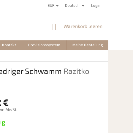
EUR
Deutsch
Login
WARENKORB
Warenkorb leeren
Kontakt
Provisionssystem
Meine Bestellung
 niedriger Schwamm
Razítko
2 €
hne MwSt.
preis:
ig