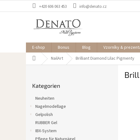
Zum
+420 606 063 453
info@denato.cz
Inhalt
springen
E-shop
Bonus
Blog
Vzorníky & prezent
Startseite
NailArt
Brilliant Diamond Lilac
Pigmenty
S
Bril
e
Kategorien
i
Kategorien
überspringen
t
e
Neuheiten
n
Nagelmodellage
l
Gelpolish
e
i
RUBBER Gel
s
IBX-System
t
Pflege für Naturnägel