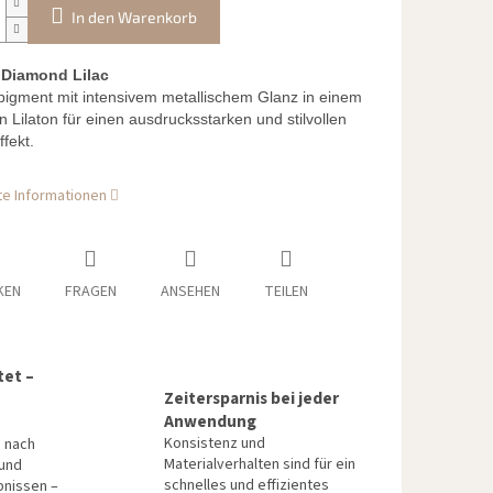
In den Warenkorb
t Diamond Lilac
igment mit intensivem metallischem Glanz in einem
n Lilaton für einen ausdrucksstarken und stilvollen
ffekt.
rte Informationen
KEN
FRAGEN
ANSEHEN
TEILEN
tet –
Zeitersparnis bei jeder
Anwendung
Konsistenz und
n nach
Materialverhalten sind für ein
 und
schnelles und effizientes
bnissen –