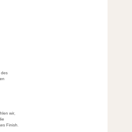
n des
nen
len wir,
die
ges Finish.