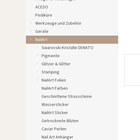
e
ACESO
Pediküre
Werkzeuge und Zubehör
Geräte
NailArt
Swarovski Kristalle DENATO
Pigmente
Glitzer & Glitter
Stamping
NailArt Folien
NailArt Farben
Geschnittene Strasssteine
Wassersticker
NailArt Sticker
Getrocknete Blüten
Caviar Perlen
Nail Art Anhänger