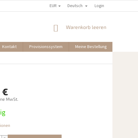
EUR
Deutsch
Login
WARENKORB
Warenkorb leeren
Kontakt
Provisionssystem
Meine Bestellung
 €
hne MwSt.
preis:
ig
tionen