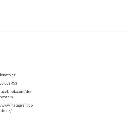
denato.cz
06 063 453
/facebook.com/den
lsystem
//www.instagram.co
ato.cz/