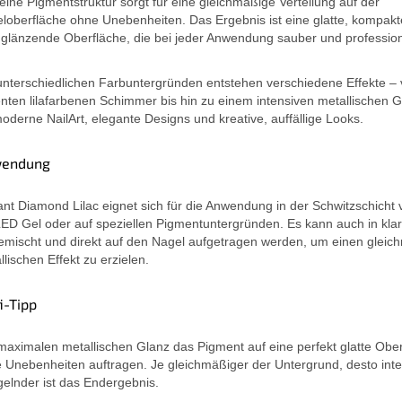
feine Pigmentstruktur sorgt für eine gleichmäßige Verteilung auf der
loberfläche ohne Unebenheiten. Das Ergebnis ist eine glatte, kompak
glänzende Oberfläche, die bei jeder Anwendung sauber und professione
unterschiedlichen Farbuntergründen entstehen verschiedene Effekte –
nten lilafarbenen Schimmer bis hin zu einem intensiven metallischen G
moderne NailArt, elegante Designs und kreative, auffällige Looks.
endung
liant Diamond Lilac eignet sich für die Anwendung in der Schwitzschicht
ED Gel oder auf speziellen Pigmentuntergründen. Es kann auch in kla
emischt und direkt auf den Nagel aufgetragen werden, um einen glei
llischen Effekt zu erzielen.
i-Tipp
maximalen metallischen Glanz das Pigment auf eine perfekt glatte Obe
 Unebenheiten auftragen. Je gleichmäßiger der Untergrund, desto inte
gelnder ist das Endergebnis.