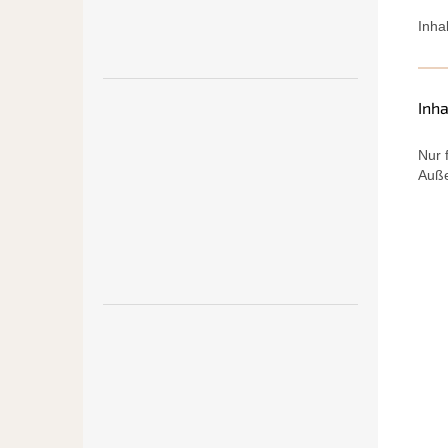
Inhal
Inha
Nur 
Auße