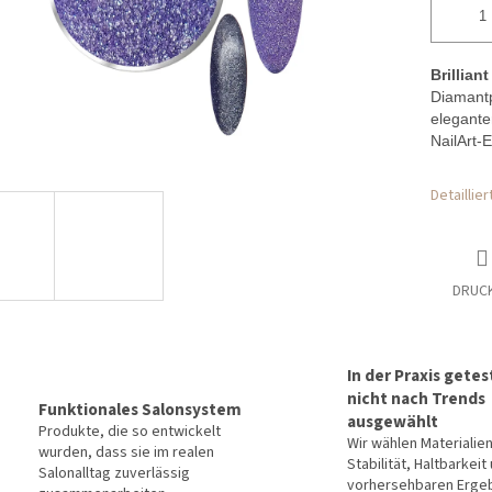
Brillian
Diamantp
elegante
NailArt-E
Detaillie
DRUC
In der Praxis getes
nicht nach Trends
Funktionales Salonsystem
ausgewählt
Produkte, die so entwickelt
Wir wählen Materialie
wurden, dass sie im realen
Stabilität, Haltbarkeit
Salonalltag zuverlässig
vorhersehbaren Erge