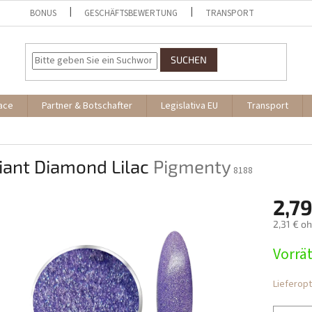
BONUS
GESCHÄFTSBEWERTUNG
TRANSPORT
SUCHEN
ace
Partner & Botschafter
Legislativa EU
Transport
liant Diamond Lilac
Pigmenty
8188
2,79
2,31 € o
Verkaufs
Vorrät
Lieferop