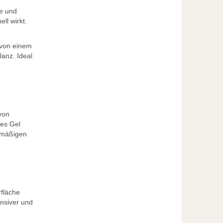
te und
ll wirkt.
 von einem
lanz. Ideal
 von
res Gel
chmäßigen
rfläche
nsiver und