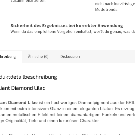
zusammenarbeiten.
nicht nach kurzfristig
Modetrends.
Sicherheit des Ergebnisses bei korrekter Anwendung
Wenn du das empfohlene Vorgehen einhältst, weißt du genau, was du
hreibung
Ähnliche (6)
Diskussion
duktdetailbeschreibung
lliant Diamond Lilac
liant Diamond Lilac
ist ein hochwertiges Diamantpigment aus der BRI
ektion mit extra intensivem Glanz in einem eleganten Lilaton. Es erzeug
anten metallischen Effekt mit feinem diamantartigem Funkeln und verl
gn Originalität, Tiefe und einen luxuriösen Charakter.