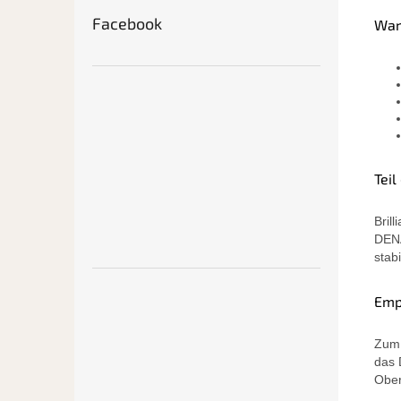
Facebook
War
Tei
Bril
DENA
stab
Emp
Zum 
das 
Ober