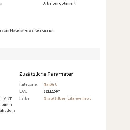
Arbeiten optimiert.
en
 vom Material erwarten kannst.
Zusätzliche Parameter
Kategorie
:
NailArt
EAN
:
32111507
Farbe
:
Grau/Silber
,
Lila/weinrot
LLIANT
t einen
eiht dem