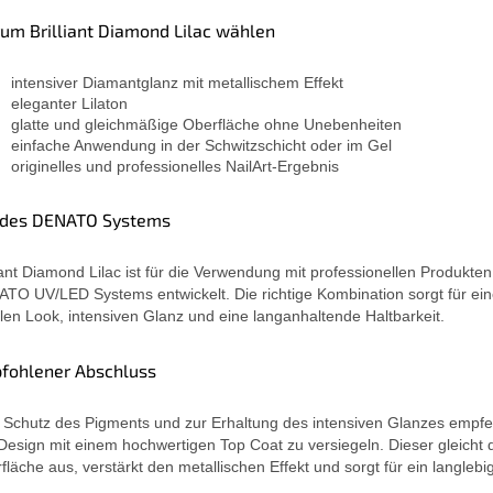
um Brilliant Diamond Lilac wählen
intensiver Diamantglanz mit metallischem Effekt
eleganter Lilaton
glatte und gleichmäßige Oberfläche ohne Unebenheiten
einfache Anwendung in der Schwitzschicht oder im Gel
originelles und professionelles NailArt-Ergebnis
l des DENATO Systems
liant Diamond Lilac ist für die Verwendung mit professionellen Produkte
TO UV/LED Systems entwickelt. Die richtige Kombination sorgt für ei
ilen Look, intensiven Glanz und eine langanhaltende Haltbarkeit.
fohlener Abschluss
Schutz des Pigments und zur Erhaltung des intensiven Glanzes empfeh
Design mit einem hochwertigen Top Coat zu versiegeln. Dieser gleicht 
fläche aus, verstärkt den metallischen Effekt und sorgt für ein langlebi