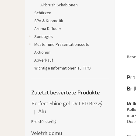
Airbrush Schablonen
Schürzen
SPA & Kosmetik
Aroma Diffuser
Sonstiges
Muster und Präsentationssets
Aktionen
Besc
Abverkauf
Wichtige Informationen zu TPO
Pro
Bri
Zuletzt bewertete Produkte
Perfect Shine gel
UV LED Bezvýpotkový lesk
Bril
Koll
Alu
|
Die Produktbewertung beträgt 5 von 5 Sternen.
mark
Prostě skvělý.
Desi
Veletrh domu