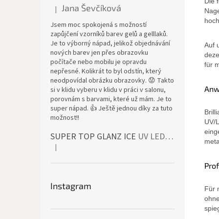
Die 
Jana Ševčíková
|
Nage
Die Produktbewertung beträgt 5 von 5 Sternen.
hoch
Jsem moc spokojená s možností
zapůjčení vzorníků barev gelů a gelllaků.
Je to výborný nápad, jelikož objednávání
Auf 
nových barev jen přes obrazovku
deze
počítače nebo mobilu je opravdu
für 
nepřesné. Kolikrát to byl odstín, který
neodpovídal obrázku obrazovky. 😟 Takto
Anw
si v klidu vyberu v klidu v práci v salonu,
porovnám s barvami, které už mám. Je to
super nápad. 👍 Ještě jednou díky za tuto
Bril
možnost!!
UV/L
eing
SUPER TOP GLANZ ICE
UV LED bezvýpotkový vrchní lesk
meta
|
Die Produktbewertung beträgt 4 von 5 Sternen.
Prof
Instagram
Für 
ohne
spie