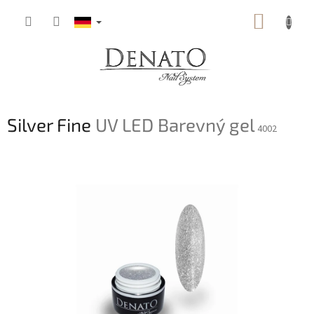
Zum
WARE
Inhalt
springen
Silver Fine
UV LED Barevný gel
4002