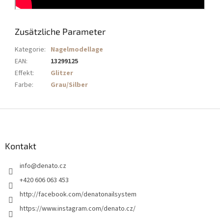
Zusätzliche Parameter
Kategorie
:
Nagelmodellage
EAN
:
13299125
Effekt
:
Glitzer
Farbe
:
Grau/Silber
F
u
ß
z
Kontakt
e
info
@
denato.cz
i
l
+420 606 063 453
e
http://facebook.com/denatonailsystem
https://www.instagram.com/denato.cz/