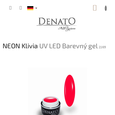
Zum
WARE
Inhalt
springen
NEON Klivia
UV LED Barevný gel
2169