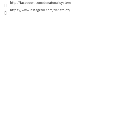
e
http://facebook.com/denatonailsystem
https://www.instagram.com/denato.cz/