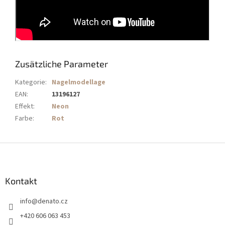
Zusätzliche Parameter
Kategorie
:
Nagelmodellage
EAN
:
13196127
Effekt
:
Neon
Farbe
:
Rot
F
u
ß
z
Kontakt
e
info
@
denato.cz
i
l
+420 606 063 453