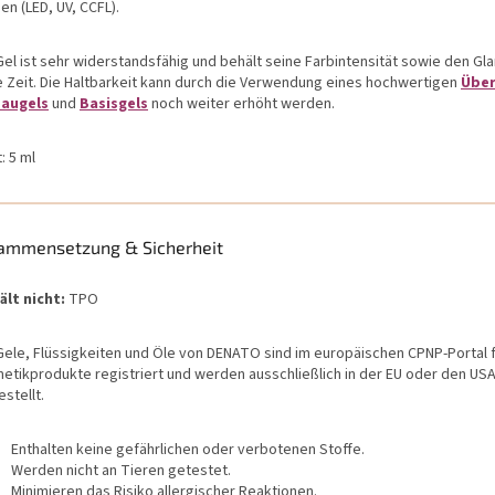
n (LED, UV, CCFL).
Gel ist sehr widerstandsfähig und behält seine Farbintensität sowie den Gl
e Zeit. Die Haltbarkeit kann durch die Verwendung eines hochwertigen
Über
augels
und
Basisgels
noch weiter erhöht werden.
t: 5 ml
ammensetzung & Sicherheit
ält nicht:
TPO
 Gele, Flüssigkeiten und Öle von DENATO sind im europäischen CPNP-Portal 
etikprodukte registriert und werden ausschließlich in der EU oder den US
stellt.
Enthalten keine gefährlichen oder verbotenen Stoffe.
Werden nicht an Tieren getestet.
Minimieren das Risiko allergischer Reaktionen.