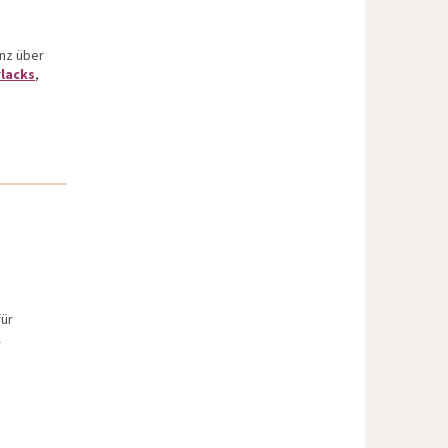
anz über
lacks
,
für
A