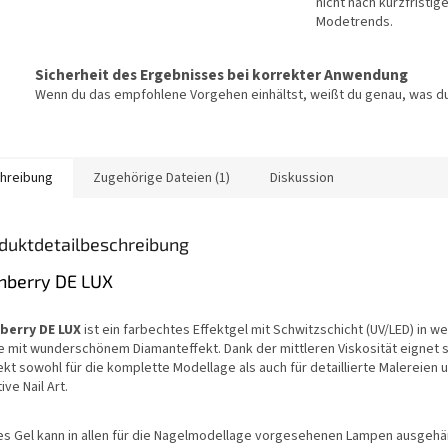
nicht nach kurzfristig
Modetrends.
Sicherheit des Ergebnisses bei korrekter Anwendung
Wenn du das empfohlene Vorgehen einhältst, weißt du genau, was du
hreibung
Zugehörige Dateien (1)
Diskussion
duktdetailbeschreibung
nberry DE LUX
berry DE LUX
ist ein farbechtes Effektgel mit Schwitzschicht (UV/LED) in we
e mit wunderschönem Diamanteffekt. Dank der mittleren Viskosität eignet s
ekt sowohl für die komplette Modellage als auch für detaillierte Malereien 
ive Nail Art.
es Gel kann in allen für die Nagelmodellage vorgesehenen Lampen ausgehä