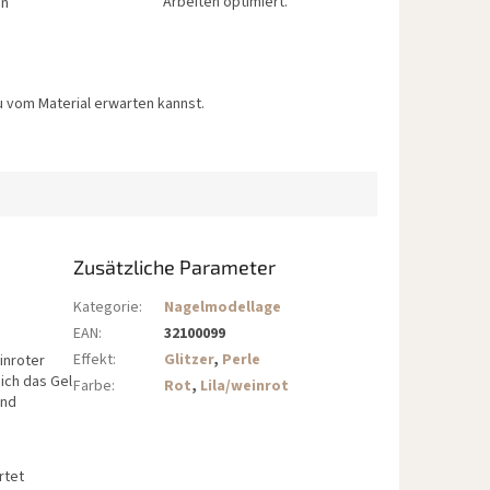
Arbeiten optimiert.
en
 vom Material erwarten kannst.
Zusätzliche Parameter
Kategorie
:
Nagelmodellage
EAN
:
32100099
Effekt
:
Glitzer
,
Perle
inroter
ich das Gel
Farbe
:
Rot
,
Lila/weinrot
und
rtet