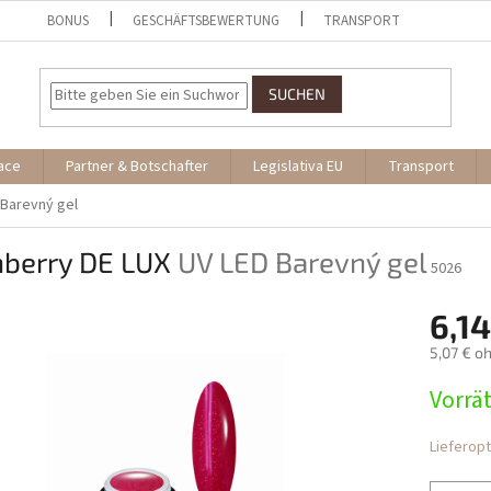
BONUS
GESCHÄFTSBEWERTUNG
TRANSPORT
SUCHEN
ace
Partner & Botschafter
Legislativa EU
Transport
 Barevný gel
nberry DE LUX
UV LED Barevný gel
5026
6,14
5,07 € o
Verkaufs
Vorrät
Lieferop