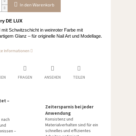
In den Warenkorb
rry DE LUX
l mit Schwitzschicht in weinroter Farbe mit
rtigem Glanz – für originelle Nail Art und Modellage.
rte Informationen
KEN
FRAGEN
ANSEHEN
TEILEN
tet –
Zeitersparnis bei jeder
Anwendung
Konsistenz und
n nach
Materialverhalten sind für ein
 und
schnelles und effizientes
bnissen –