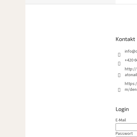
F
u
ß
z
e
Kontakt
i
l
info
@
e
+420 6
http:/
atonai
https:
m/den
Login
E-Mail
Passwort