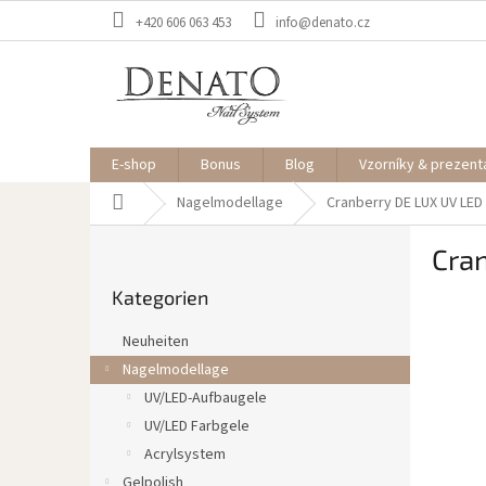
Zum
+420 606 063 453
info@denato.cz
Inhalt
springen
E-shop
Bonus
Blog
Vzorníky & prezent
Startseite
Nagelmodellage
Cranberry DE LUX
UV LED
S
Cra
e
Kategorien
i
Kategorien
überspringen
t
e
Neuheiten
n
Nagelmodellage
l
UV/LED-Aufbaugele
e
i
UV/LED Farbgele
s
Acrylsystem
t
Gelpolish