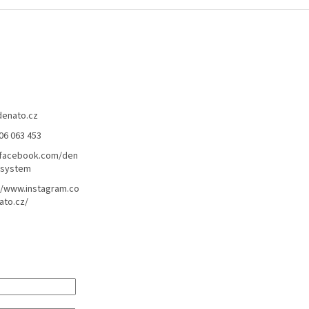
denato.cz
06 063 453
/facebook.com/den
lsystem
//www.instagram.co
ato.cz/