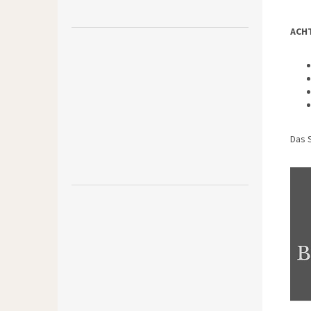
ACH
Das S