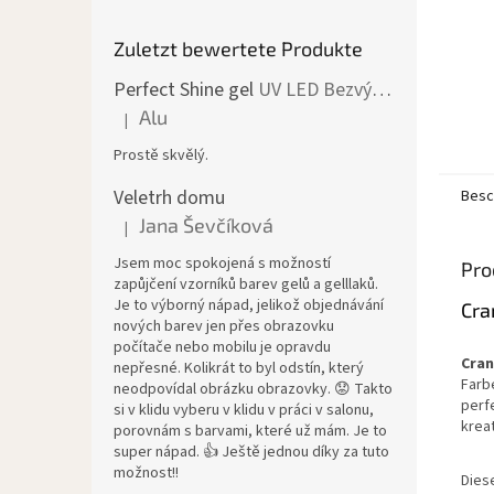
Zuletzt bewertete Produkte
Perfect Shine gel
UV LED Bezvýpotkový lesk
Alu
|
Die Produktbewertung beträgt 5 von 5 Sternen.
Prostě skvělý.
Veletrh domu
Besc
Jana Ševčíková
|
Die Produktbewertung beträgt 5 von 5 Sternen.
Jsem moc spokojená s možností
Pro
zapůjčení vzorníků barev gelů a gelllaků.
Je to výborný nápad, jelikož objednávání
Cra
nových barev jen přes obrazovku
počítače nebo mobilu je opravdu
Cran
nepřesné. Kolikrát to byl odstín, který
Farb
neodpovídal obrázku obrazovky. 😟 Takto
perf
si v klidu vyberu v klidu v práci v salonu,
kreat
porovnám s barvami, které už mám. Je to
super nápad. 👍 Ještě jednou díky za tuto
možnost!!
Dies