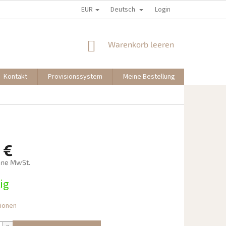
EUR
Deutsch
Login
WARENKORB
Warenkorb leeren
Kontakt
Provisionssystem
Meine Bestellung
 €
hne MwSt.
preis:
ig
tionen