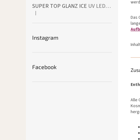
werde
SUPER TOP GLANZ ICE
UV LED bezvýpotkový vrchní lesk
|
Die Produktbewertung beträgt 4 von 5 Sternen.
Das 
lang
Aufb
Instagram
Inhal
Facebook
Zus
Enth
Alle
Kosm
herge